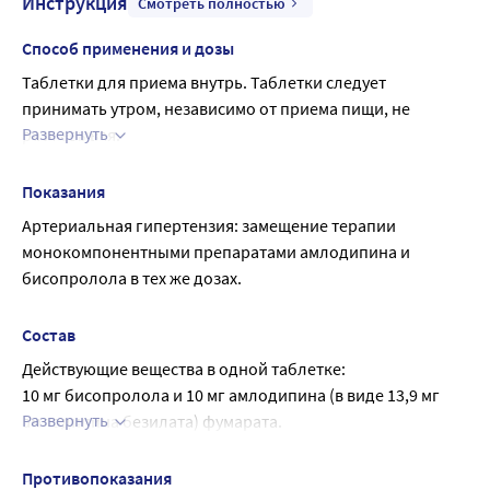
Инструкция
Смотреть полностью
Способ применения и дозы
Таблетки для приема внутрь. Таблетки следует 
принимать утром, независимо от приема пищи, не 
Развернуть
разжевывая.
Рекомендуемая суточная доза - 1 таблетка в день 
определенной дозировки.
Показания
Подбор и титрацию дозы индивидуально для каждого 
Артериальная гипертензия: замещение терапии 
пациента осуществляет врач в ходе назначения 
монокомпонентными препаратами амлодипина и 
монокомпонентных препаратов, содержащих активные 
бисопролола в тех же дозах.
ингредиенты, входящие в состав препарата Конкор® AM.
Продолжительность лечения
Состав
Лечение препаратом Конкор® AM обычно является 
Действующие вещества в одной таблетке:
долговременной терапией.
10 мг бисопролола и 10 мг амлодипина (в виде 13,9 мг 
Нарушение функции печени
Развернуть
амлодипина безилата) фумарата.
У пациентов с нарушением функции печени выведение 
Вспомогательные вещества: целлюлоза 
амлодипина может быть замедлено. Специальный 
микрокристаллическая 261,1 мг, карбоксиметилкрахмал 
режим дозирования для данной группы пациентов не 
Противопоказания