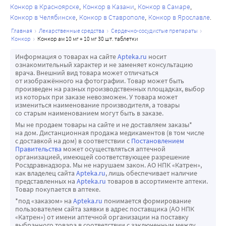
приводя к повышению АД. Подобные взаимодействия 
Конкор в Красноярске
Конкор в Казани
Конкор в Самаре
Конкор в Челябинске
Конкор в Ставрополе
Конкор в Ярославле
более вероятны при применении неселективных бета-
адреноблокаторов.
главная
лекарственные средства
сердечно-сосудистые препараты
конкор
конкор ам 10 мг + 10 мг 30 шт. таблетки
Гипотензивные средства так же, как и другие средства с 
возможным антигипертензивным эффектом (например, 
Информация о товарах на сайте
Apteka.ru
носит
ознакомительный характер и не заменяет консультацию
трициклические антидепрессанты, барбитураты, 
врача. Внешний вид товара может отличаться
фенотиазины), могут усиливать антигипертензивный 
от изображённого на фотографии. Товар может быть
произведен на разных производственных площадках, выбор
эффект бисопролола.
из которых при заказе невозможен. У товара может
Комбинации, которые необходимо учитывать
измениться наименование производителя, а товары
со старым наименованием могут быть в заказе.
Мефлохин при одновременном применении с 
Мы не продаем товары на сайте и не доставляем заказы*
бисопрололом может увеличивать риск развития 
на дом. Дистанционная продажа медикаментов (в том числе
брадикардии.
с доставкой на дом) в соответствии с
Постановлением
Правительства
может осуществляться аптечной
Ингибиторы МАО (за исключением ингибиторов МАО В) 
организацией, имеющей соответствующее разрешение
могут усиливать антигипертензивный эффектбета-
Росздравнадзора. Мы не нарушаем закон. АО НПК «Катрен»,
как владелец сайта
Apteka.ru
, лишь обеспечивает наличие
адреноблокаторов. Одновременное применение также 
представленных на
Apteka.ru
товаров в ассортименте аптеки.
может привести к развитию гипертонического криза.
Товар покупается в аптеке.
Рифампицин немного укорачивает период 
*под «заказом» на
Apteka.ru
понимается формирование
пользователем сайта заявки в адрес поставщика (АО НПК
полувыведения (Т1/2) бисопролола. Как правило, 
«Катрен») от имени аптечной организации на поставку
коррекции дозы не требуется.
выбранного товара в соответствии с заключенным между