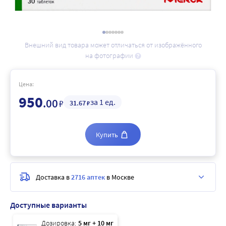
Внешний вид товара может отличаться от изображённого
на фотографии
Цена:
950
.00
за 1 ед.
₽
31
.67
₽
Купить
Доставка в
2716 аптек
в Москве
Доступные варианты
Дозировка:
5 мг + 10 мг