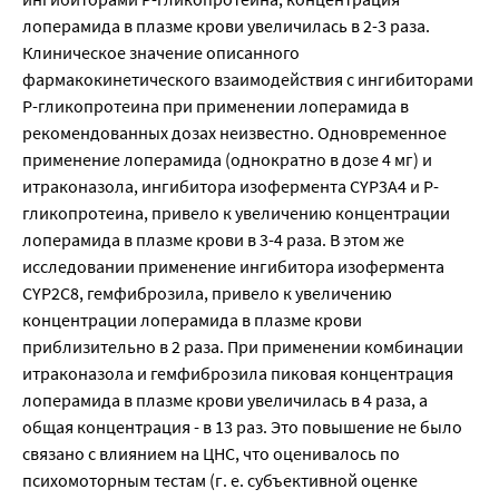
лоперамида в плазме крови увеличилась в 2-3 раза.
Клиническое значение описанного
фармакокинетического взаимодействия с ингибиторами
Р-гликопротеина при применении лоперамида в
рекомендованных дозах неизвестно. Одновременное
применение лоперамида (однократно в дозе 4 мг) и
итраконазола, ингибитора изофермента CYP3A4 и Р-
гликопротеина, привело к увеличению концентрации
лоперамида в плазме крови в 3-4 раза. В этом же
исследовании применение ингибитора изофермента
CYP2C8, гемфиброзила, привело к увеличению
концентрации лоперамида в плазме крови
приблизительно в 2 раза. При применении комбинации
итраконазола и гемфиброзила пиковая концентрация
лоперамида в плазме крови увеличилась в 4 раза, а
общая концентрация - в 13 раз. Это повышение не было
связано с влиянием на ЦНС, что оценивалось по
психомоторным тестам (г. е. субъективной оценке