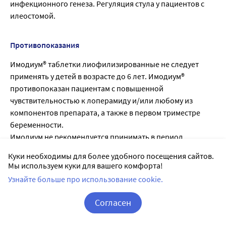
инфекционного генеза. Регуляция стула у пациентов с
илеостомой.
Противопоказания
Имодиум® таблетки лиофилизированные не следует
применять у детей в возрасте до 6 лет. Имодиум®
противопоказан пациентам с повышенной
чувствительностью к лоперамиду и/или любому из
компонентов препарата, а также в первом триместре
беременности.
Имодиум не рекомендуется принимать в период
грудного вскармливания.
Куки необходимы для более удобного посещения сайтов.
Имодиум® таблетки лиофилизированные
Мы используем куки для вашего комфорта!
противопоказаны больным фенилкетонурией.
Узнайте больше про использование cookie.
Имодиум нельзя применять в качестве основной
терапии: у пациентов с острой дизентерией, которая
Согласен
характеризуется стулом с
Корзина
Вход / Регистрация
примесью крови и высокой температурой; у пациентов с