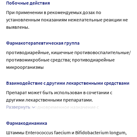
Побочные действия
При применении в рекомендуемых дозах по 
установленным показаниям нежелательные реакции не 
выявлены.
Фармакотерапевтическая группа
противодиарейные, кишечные противовоспалительные/
противомикробные средства; противодиарейные 
микроорганизмы
Взаимодействие с другими лекарственными средствами
Препарат может быть использован в сочетании с 
другими лекарственными препаратами.
Развернуть
Разрешается одновременное назначение с 
антибиотиками, в том числе с первого дня 
антибактериальной терапии для профилактики 
Фармакодинамика
дисбактериоза и антибиотик-ассоциированной диареи.
Штаммы Enterococcus faecium и Bifidobacterium longum, 