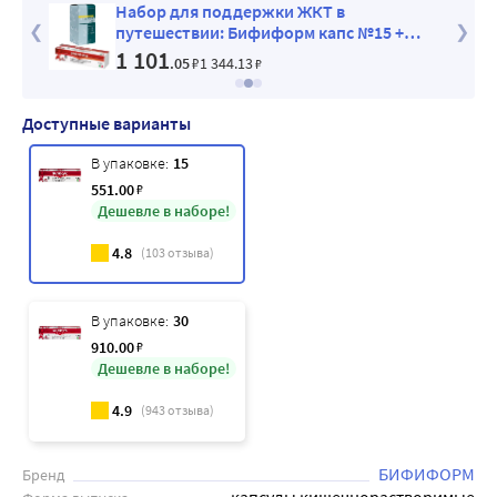
отик
Набор для поддержки ЖКТ в
исорб
путешествии: Бифиформ капс №15 +
Полисорб пор д/сусп 3г №10
1 101
.05
₽
1 344
.13
₽
Доступные варианты
В упаковке:
15
551
.00
₽
Дешевле в наборе!
4.8
(
103
отзыва)
В упаковке:
30
910
.00
₽
Дешевле в наборе!
4.9
(
943
отзыва)
БИФИФОРМ
Бренд