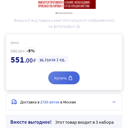
Внешний вид товара может отличаться от изображённого
на фотографии
Цена:
5
580
.00
₽
551
.00
за 1 ед.
₽
36
.73
₽
Купить
Доставка в
2720 аптек
в Москве
Вместе выгоднее!
Этот товар входит в 3 набора