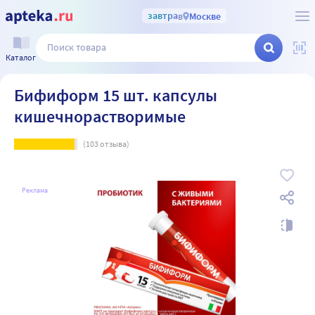
завтра
в
Москве
Каталог
Бифиформ 15 шт. капсулы
кишечнорастворимые
(
103
отзыва)
Реклама