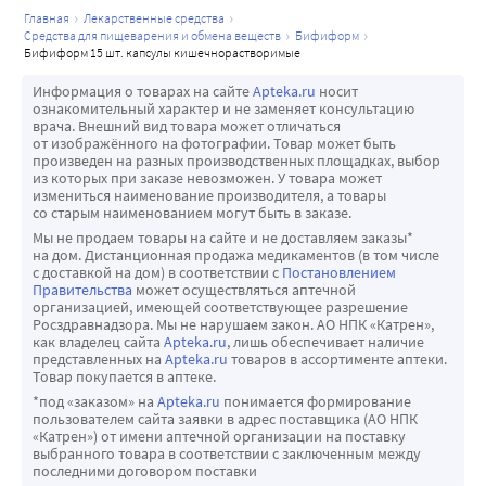
главная
лекарственные средства
средства для пищеварения и обмена веществ
бифиформ
бифиформ 15 шт. капсулы кишечнорастворимые
Информация о товарах на сайте
Apteka.ru
носит
ознакомительный характер и не заменяет консультацию
врача. Внешний вид товара может отличаться
от изображённого на фотографии. Товар может быть
произведен на разных производственных площадках, выбор
из которых при заказе невозможен. У товара может
измениться наименование производителя, а товары
со старым наименованием могут быть в заказе.
Мы не продаем товары на сайте и не доставляем заказы*
на дом. Дистанционная продажа медикаментов (в том числе
с доставкой на дом) в соответствии с
Постановлением
Правительства
может осуществляться аптечной
организацией, имеющей соответствующее разрешение
Росздравнадзора. Мы не нарушаем закон. АО НПК «Катрен»,
как владелец сайта
Apteka.ru
, лишь обеспечивает наличие
представленных на
Apteka.ru
товаров в ассортименте аптеки.
Товар покупается в аптеке.
*под «заказом» на
Apteka.ru
понимается формирование
пользователем сайта заявки в адрес поставщика (АО НПК
«Катрен») от имени аптечной организации на поставку
выбранного товара в соответствии с заключенным между
последними договором поставки