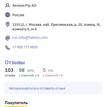
тонкого кишечника, особенно при наличии бродильной 
Хелеон Рус АО
диспепсии и явлений метеоризма.
Россия
123112, г. Москва, наб. Пресненская, д. 10, помещ. III, 
комната 9, эт 6
rus.info@haleon.com
+7 495 777 9850
Отзывы
103
98
5
95%
5%
отзыва
с оценкой ≥ 4
с оценкой < 4
Авторизоваться и оставить отзыв
Покупатель