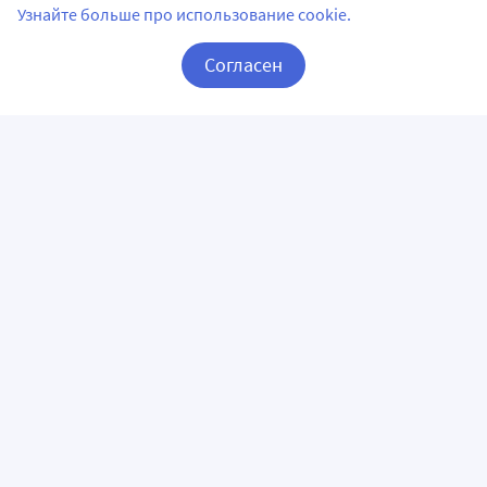
Узнайте больше про использование cookie.
Согласен
Корзина
Вход / Регистрация
ПРИЛОЖЕНИЯ
СЛЕДИТЕ ЗА НАМИ
ГОРЯЧАЯ ЛИНИЯ