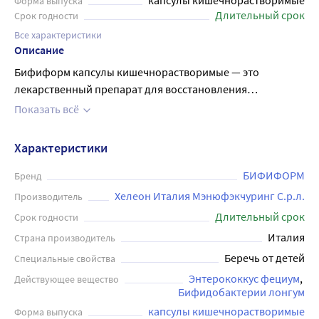
капсулы кишечнорастворимые
Форма выпуска
Длительный срок
Срок годности
Все характеристики
Описание
Бифиформ капсулы кишечнорастворимые — это
лекарственный препарат для восстановления
микрофлоры кишечника. Пробиотик направленного
Показать всё
действия: нормализует микрофлору кишечника,
используется в лечении и профилактике дисбактериозов
Характеристики
и антибиотик-ассоциированной диареи, поддерживает
иммунную систему. В комплексной терапии пробиотики
БИФИФОРМ
Бренд
Бифиформ оказывают положительное действие в
Хелеон Италия Мэнюфэкчуринг С.р.л.
Производитель
борьбе с острыми кишечными инфекциями. Возможны
Длительный срок
Срок годности
аллергические реакции, имеются противопоказания.
Италия
Страна производитель
Перед применением рекомендуется
Беречь от детей
Специальные свойства
проконсультироваться с врачом
Энтерококкус фециум
Действующее вещество
Бифидобактерии лонгум
капсулы кишечнорастворимые
Форма выпуска