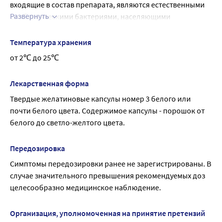
входящие в состав препарата, являются естественными 
Развернуть
симбиотическими бактериями, населяющими 
желудочно-кишечный тракт (ЖКТ). Препарат оказывает 
нормализующее действие на количественный и 
Температура хранения
качественный состав микрофлоры кишечника. Действие 
от 2℃ до 25℃
обусловлено как непосредственным прямым эффектом 
входящих в состав препарата компонентов (высокая 
Лекарственная форма
антагонистическая активность в отношении патогенных 
Твердые желатиновые капсулы номер 3 белого или 
и условно патогенных микроорганизмов), так и 
почти белого цвета. Содержимое капсулы - порошок от 
опосредованным - стимуляция местного кишечного 
белого до светло-желтого цвета.
звена иммунитета (активация синтеза иммуноглобулина 
А, индукция синтеза эндогенного интерферона).
Bifidobacterium longum обладает высокой 
Передозировка
выживаемостью в кишечнике человека и высокой 
Симптомы передозировки ранее не зарегистрированы. В 
скоростью роста. Включение в препарат апатогенного 
случае значительного превышения рекомендуемых доз 
энтерококка Enterococcus faecium, колонизирующего в 
целесообразно медицинское наблюдение.
норме тонкий кишечник, позволяет оказывать 
положительное воздействие на состояние и 
Организация, уполномоченная на принятие претензий
пищеварительные функции не только толстого, но и 