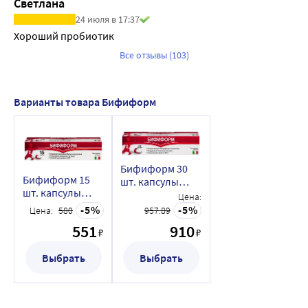
Светлана
24 июля в 17:37
Хороший пробиотик
Все отзывы (103)
Варианты товара Бифиформ
Бифиформ 30
Бифиформ 15
шт. капсулы
шт. капсулы
кишечнорастворимые
Цена:
кишечнорастворимые
5
5
Цена:
580
957.89
551
910
₽
₽
Выбрать
Выбрать