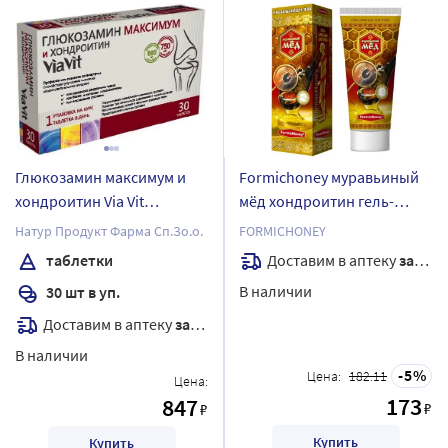
Глюкозамин максимум и
Formichoney муравьиный
хондроитин Via Vit
мёд хондроитин гель-
(глюкозамин 750 мг +
бальзам для тела 70 гр
Натур Продукт Фарма Сп.Зо.о.
FORMICHONEY
хондроитин 600 мг)
Доставим в аптеку
завтра
таблетки
таблетки массой 1600 мг 30
В наличии
30 шт в уп.
шт.
Доставим в аптеку
завтра
В наличии
5
Цена:
182.11
Цена:
173
847
₽
₽
Купить
Купить