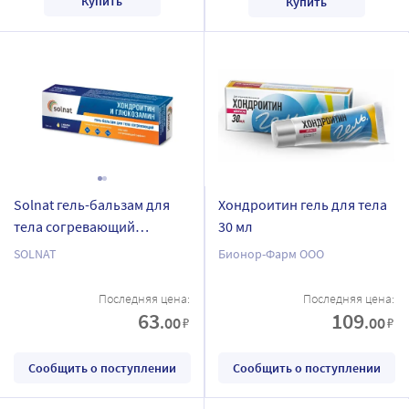
Купить
Купить
Solnat гель-бальзам для
Хондроитин гель для тела
тела согревающий
30 мл
хондроитин и глюкозамин
SOLNAT
Бионор-Фарм ООО
100 мл
Последняя цена:
Последняя цена:
63
109
.00
.00
₽
₽
Сообщить о поступлении
Сообщить о поступлении