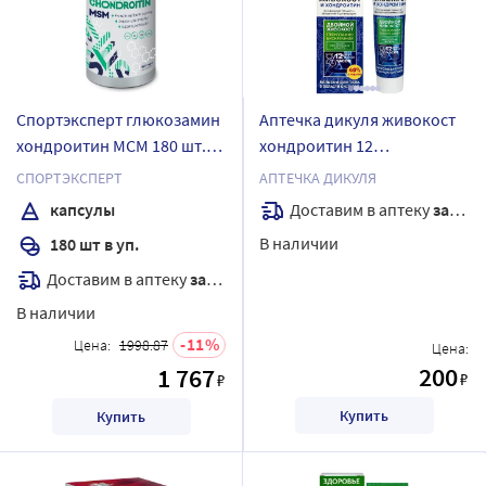
Спортэксперт глюкозамин
Аптечка дикуля живокост
хондроитин MCM 180 шт.
хондроитин 12
капсулы массой 710 мг
натуральных активных
СПОРТЭКСПЕРТ
АПТЕЧКА ДИКУЛЯ
компонентов бальзам для
Доставим в аптеку
завтра
капсулы
тела 125 мл
В наличии
180 шт в уп.
Доставим в аптеку
завтра
В наличии
11
Цена:
1998.87
Цена:
200
1 767
₽
₽
Купить
Купить