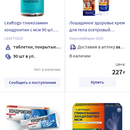
Leaftogo глюкозамин
Лошадиное здоровье крем
хондроитин с мсм 90 шт.
для тела осетровый
таблетки, покрытые
хондроитин акулий хрящ
LEAFTOGO
КоролёвФарм ООО
пленочной оболочкой
питание обновление 125
Доставим в аптеку
завтра
таблетки, покрытые пленочной оболочкой
массой 1580 мг
мл
В наличии
90 шт в уп.
Цена:
Нет в наличии
227
₽
Купить
Сообщить о поступлении