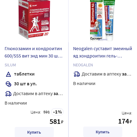
Глюкозамин и хондроитин
Neogalen суставит змеиный
600/555 вит энд мин 30 шт.
яд хондроитин гель-
таблетки массой 1445 мг
бальзам для тела 125 мл
SILUM
NEOGALEN
Доставим в аптеку
завтра
таблетки
В наличии
30 шт в уп.
Доставим в аптеку
завтра
В наличии
1
Цена:
591
Цена:
174
581
₽
₽
Купить
Купить