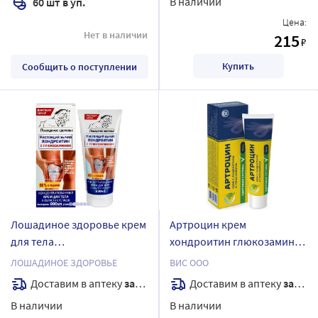
В наличии
60 шт в уп.
Цена:
Нет в наличии
215
₽
Купить
Сообщить о поступлении
Лошадиное здоровье крем
Артроцин крем
для тела
хондроитин глюкозамин
концентрированный
50 мл
ЛОШАДИНОЕ ЗДОРОВЬЕ
ВИС ООО
хондроитин глюкозамин
Доставим в аптеку
завтра
Доставим в аптеку
завтра
питание и смазка 200 мл
В наличии
В наличии