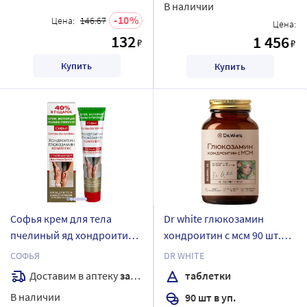
В наличии
10
Цена:
146.67
Цена:
132
1 456
₽
₽
Купить
Купить
Софья крем для тела
Dr white глюкозамин
пчелиный яд хондроитин
хондроитин с мсм 90 шт.
глюкозамин комплекс 125
таблетки массой 1580 мг
СОФЬЯ
DR WHITE
мл
Доставим в аптеку
завтра
таблетки
В наличии
90 шт в уп.