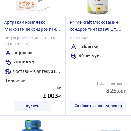
Артракам комплекс
Prime kraft глюкозамин
глюкозамин хондроитин
хондроитин мсм 90 шт.
мсм 20 шт. пакет-саше
таблетки по 1540 мг
НВЦ Агроветзащита С-П ООО
PRIME KRAFT
порошок массой 4,1 г
(ООО АВЗ С-П)
таблетки
порошок
90 шт в уп.
20 шт в уп.
Доставим в аптеку
завтра
В наличии
Последняя цена:
Цена:
825
.00
₽
2 003
₽
Сообщить о поступлении
Купить