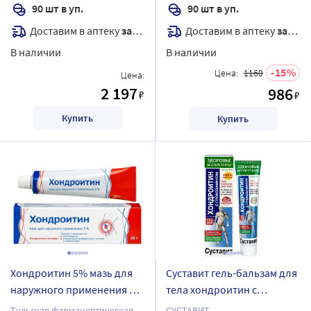
90 шт в уп.
90 шт в уп.
Доставим в аптеку
завтра
Доставим в аптеку
завтра
В наличии
В наличии
15
Цена:
1160
Цена:
2 197
986
₽
₽
Купить
Купить
Хондроитин 5% мазь для
Суставит гель-бальзам для
наружного применения 30
тела хондроитин с
гр
глюкозамином 125 мл
Тульская фармацевтическая
СУСТАВИТ