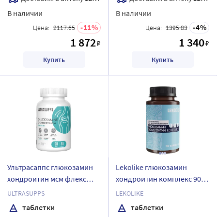
В наличии
В наличии
11
4
Цена:
2117.65
Цена:
1395.83
1 872
1 340
₽
₽
Купить
Купить
Ультрасаппс глюкозамин
Lekolike глюкозамин
хондроитин мсм флекс
хондроитин комплекс 90
формула 90 шт. таблетки
шт. таблетки массой 1300
ULTRASUPPS
LEKOLIKE
массой 1700 мг/банка
мг
таблетки
таблетки