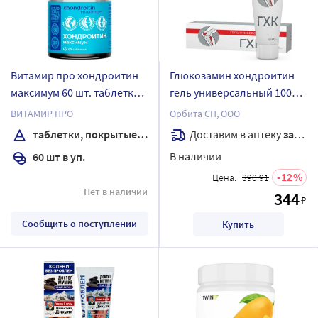
Витамир про хондроитин
Глюкозамин хондроитин
максимум 60 шт. таблетки,
гель универсальный 100
покрытые оболочкой
мл
ВИТАМИР ПРО
Орбита СП, ООО
массой 927 мг
Доставим в аптеку
завтра
таблетки, покрытые оболочкой
В наличии
60 шт в уп.
12
Цена:
390.91
Нет в наличии
344
₽
Сообщить о поступлении
Купить