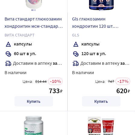
Вита стандарт глюкозамин
Gls глюкозамин
хондроитин мсм-стандарт
хондроитин 120 шт.
60 шт. капсулы массой 565
капсулы массой 400 мг
ВИТА СТАНДАРТ
GLS
мг
капсулы
капсулы
60 шт в уп.
120 шт в уп.
Доставим в аптеку
завтра
Доставим в аптеку
завтра
В наличии
В наличии
10
17
Цена:
814.44
Цена:
747
733
620
₽
₽
Купить
Купить