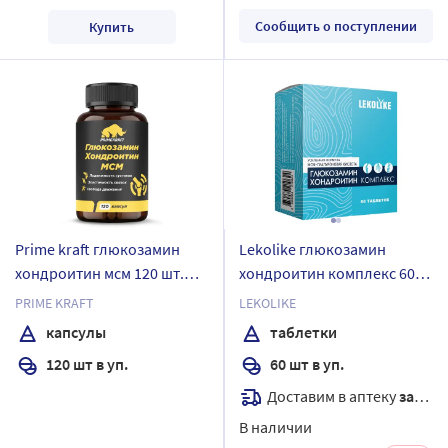
Сообщить о поступлении
Купить
Prime kraft глюкозамин
Lekolike глюкозамин
хондроитин мсм 120 шт.
хондроитин комплекс 60
капсулы массой 970 мг
шт. таблетки массой 1300
PRIME KRAFT
LEKOLIKE
мг
капсулы
таблетки
120 шт в уп.
60 шт в уп.
Доставим в аптеку
завтра
В наличии