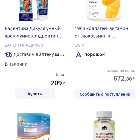
Валентина Дикуля умный
1Win коллаген+витамин
крем мумие хондроитин
с+глюкозамин и
крем для тела 125 мл
хондроитин порошок 180
ВАЛЕНТИНА ДИКУЛЯ
1WIN
гр со вкусом манго/банка
Доставим в аптеку
завтра
порошок
В наличии
Последняя цена:
Цена:
672
.00
₽
209
₽
Купить
Сообщить о поступлении