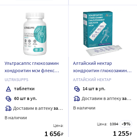
Ультрасаппс глюкозамин
Алтайский нектар
хондроитин мсм флекс
хондроитин глюкозамин
формула 60 шт. таблетки
мсм гиалуроновая кислота
ULTRASUPPS
АЛТАЙСКИЙ НЕКТАР
массой 1700 мг/банка
14 шт. стиков гель
таблетки
14 шт в уп.
пищевой без сахара
Доставим в аптеку
завтра
60 шт в уп.
массой 25 гр
В наличии
Доставим в аптеку
завтра
В наличии
9
Цена:
1394
Цена:
1 255
1 656
₽
₽