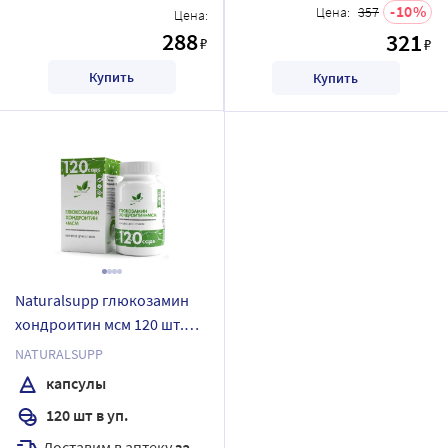
10
Цена:
357
Цена:
288
321
₽
₽
Купить
Купить
Naturalsupp глюкозамин
хондроитин мсм 120 шт.
капсулы массой 900 мг
NATURALSUPP
капсулы
120 шт в уп.
Доставим в аптеку
завтра