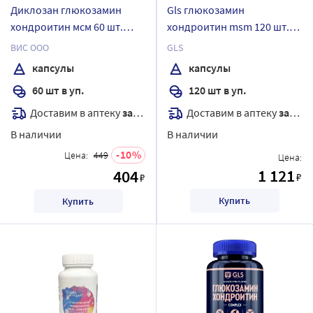
Диклозан глюкозамин
Gls глюкозамин
хондроитин мсм 60 шт.
хондроитин msm 120 шт.
капсулы массой 0,46 г
капсулы массой 800 мг
ВИС ООО
GLS
капсулы
капсулы
60 шт в уп.
120 шт в уп.
Доставим в аптеку
завтра
Доставим в аптеку
завтра
В наличии
В наличии
10
Цена:
449
Цена:
1 121
404
₽
₽
Купить
Купить