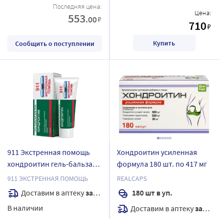
Последняя цена:
Цена:
553
.00
₽
710
₽
Купить
Сообщить о поступлении
911 Экстренная помощь
Хондроитин усиленная
хондроитин гель-бальзам
формула 180 шт. по 417 мг
для тела 100 мл
911 ЭКСТРЕННАЯ ПОМОЩЬ
REALCAPS
Доставим в аптеку
завтра
180 шт в уп.
В наличии
Доставим в аптеку
завтра