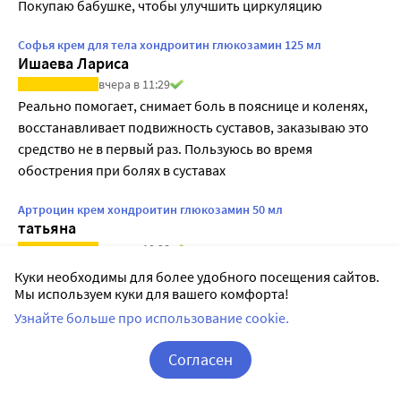
Покупаю бабушке, чтобы улучшить циркуляцию
Софья крем для тела хондроитин глюкозамин 125 мл
Ишаева Лариса
вчера в 11:29
Реально помогает, снимает боль в пояснице и коленях, 
восстанавливает подвижность суставов, заказываю это 
средство не в первый раз. Пользуюсь во время 
обострения при болях в суставах
Артроцин крем хондроитин глюкозамин 50 мл
татьяна
вчера в 10:38
Эффект использования крема очень даже 
Куки необходимы для более удобного посещения сайтов.
неплохой.Пользуюсь уже не первый год, состояние 
Мы используем куки для вашего комфорта!
улучшается значительно!!
Узнайте больше про использование cookie.
Диклозан глюкозамин хондроитин мсм 60 шт. капсулы массой
Согласен
0,46 г
Елена
Корзина
Вход / Регистрация