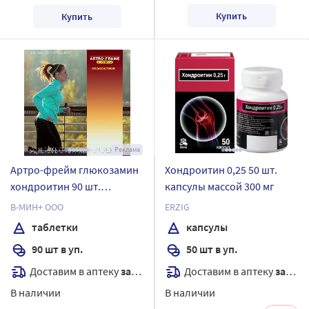
Купить
Купить
Реклама
Артро-фрейм глюкозамин
Хондроитин 0,25 50 шт.
хондроитин 90 шт.
капсулы массой 300 мг
таблетки массой 1,35 г
В-МИН+ ООО
ERZIG
таблетки
капсулы
90 шт в уп.
50 шт в уп.
Доставим в аптеку
завтра
Доставим в аптеку
завтра
В наличии
В наличии