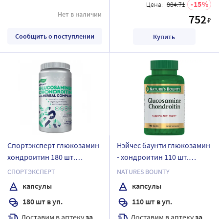
15
Цена:
884.71
Нет в наличии
752
₽
Сообщить о поступлении
Купить
Спортэксперт глюкозамин
Нэйчес баунти глюкозамин
хондроитин 180 шт.
- хондроитин 110 шт.
капсулы массой 0,76 г
капсулы массой 757 мг
СПОРТЭКСПЕРТ
NATURES BOUNTY
капсулы
капсулы
180 шт в уп.
110 шт в уп.
Доставим в аптеку
завтра
Доставим в аптеку
завтра