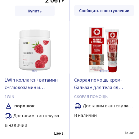
₽
Сообщить о поступлении
Купить
1Win коллаген+витамин
Скорая помощь крем-
с+глюкозамин и
бальзам для тела яд
хондроитин порошок 180
скорпиона хондроитин
1WIN
СКОРАЯ ПОМОЩЬ
гр со вкусом малина/банка
глюкозамин 100 мл
Доставим в аптеку
завтра
порошок
В наличии
Доставим в аптеку
завтра
В наличии
Цена:
Цена: