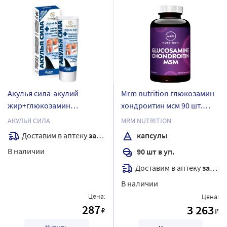
Акулья сила-акулий
Mrm nutrition глюкозамин
жир+глюкозамин
хондроитин мсм 90 шт.
хондроитин муравьиная
капсулы массой 1130 мг
АКУЛЬЯ СИЛА
MRM NUTRITION
кислота сабельник гель-
Доставим в аптеку
завтра
капсулы
бальзам для тела 100 мл
В наличии
90 шт в уп.
Доставим в аптеку
завтра
В наличии
Цена:
Цена:
287
3 263
₽
₽