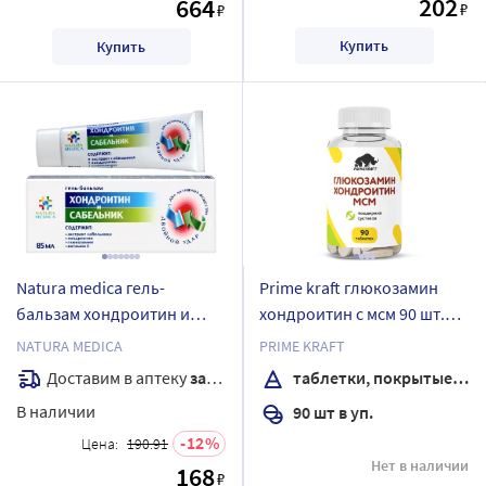
202
664
₽
₽
Купить
Купить
Natura medica гель-
Prime kraft глюкозамин
бальзам хондроитин и
хондроитин с мсм 90 шт.
сабельник 85 мл
таблетки, покрытые
NATURA MEDICA
PRIME KRAFT
оболочкой массой 1580 мг
Доставим в аптеку
завтра
таблетки, покрытые оболочкой
В наличии
90 шт в уп.
12
Цена:
190.91
Нет в наличии
168
₽