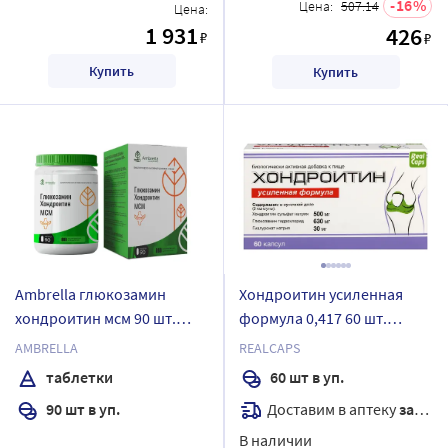
16
Цена:
507.14
Цена:
1 931
426
₽
₽
Купить
Купить
Ambrella глюкозамин
Хондроитин усиленная
хондроитин мсм 90 шт.
формула 0,417 60 шт.
таблетки массой 840 мг
капсулы/реалкапс/
AMBRELLA
REALCAPS
таблетки
60 шт в уп.
Доставим в аптеку
завтра
90 шт в уп.
В наличии