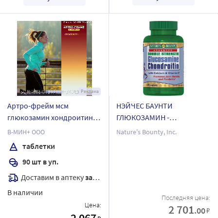
Реклама
Артро-фрейм мсм
НЭЙЧЕС БАУНТИ
глюкозамин хондроитин
ГЛЮКОЗАМИН -
90 шт. таблетки массой
ХОНДРОИТИН ПЛЮС С
В-МИН+ ООО
Nature's Bounty, Inc.
1,35 г
КАЛЬЦ И ВИТ Д N120 ТАБЛ
таблетки
90 шт в уп.
Доставим в аптеку
завтра
В наличии
Последняя цена:
Цена:
2 701
.00
₽
2 067