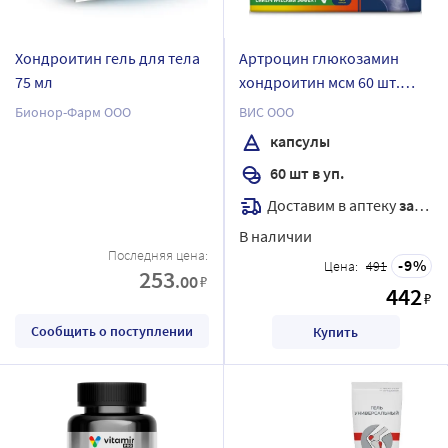
Хондроитин гель для тела
Артроцин глюкозамин
75 мл
хондроитин мсм 60 шт.
капсулы массой 0,46 г
Бионор-Фарм ООО
ВИС ООО
капсулы
60 шт в уп.
Доставим в аптеку
завтра
В наличии
Последняя цена:
9
Цена:
491
253
.00
₽
442
₽
Сообщить о поступлении
Купить