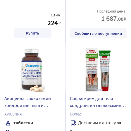
Последняя цена:
Цена:
1 687
.00
₽
224
₽
Купить
Сообщить о поступлении
Авиценна глюкозамин
Софья крем для тела
хондроитин msm и
хондроитин глюкозамин
гиалуроновая кислота 60
125 мл
AVICENNA
СОФЬЯ
шт. таблетки массой 1150
Доставим в аптеку
завтра
таблетки
мг