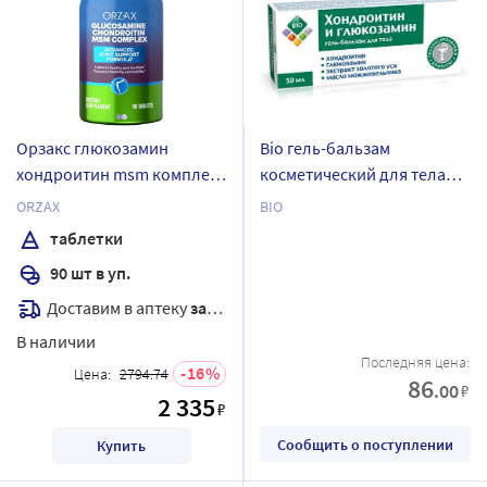
Орзакс глюкозамин
Bio гель-бальзам
хондроитин msm комплекс
косметический для тела
90 шт. таблетки массой
хондроитин и глюкозамин
ORZAX
BIO
1594 мг
50 мл
таблетки
90 шт в уп.
Доставим в аптеку
завтра
В наличии
Последняя цена:
16
Цена:
2794.74
86
.00
₽
2 335
₽
Сообщить о поступлении
Купить