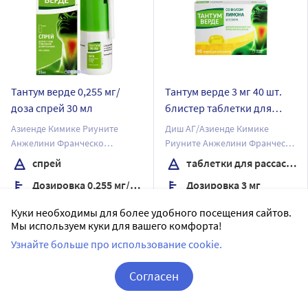
Тантум верде 0,255 мг/
Тантум верде 3 мг 40 шт.
доза спрей 30 мл
блистер таблетки для
рассасывания вкус лимон
Азиенде Кимике Риуните
Диш АГ/Азиенде Кимике
Анжелини Франческо
Риуните Анжелини Франческо
А.К.Р.А.Ф.С.п.А
А.К.Р.А.Ф.С.п.А
спрей
таблетки для рассасывания
Дозировка 0,255 мг/доза
Дозировка 3 мг
Доставим в аптеку
послезавтра
40 шт в уп.
Куки необходимы для более удобного посещения сайтов.
Мы используем куки для вашего комфорта!
В наличии
Нет в наличии
Узнайте больше про использование cookie.
Цена:
687
₽
Сообщить о поступлении
Согласен
Купить
Корзина
Вход / Регистрация