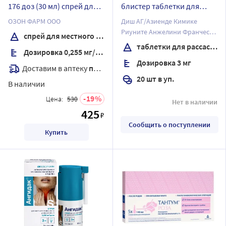
176 доз (30 мл) спрей для
блистер таблетки для
местного применения
рассасывания вкус
ОЗОН ФАРМ ООО
Диш АГ/Азиенде Кимике
дозированный
эвкалипт
Риуните Анжелини Франческо
спрей для местного применения
А.К.Р.А.Ф.С.п.А
таблетки для рассасывания
Дозировка 0,255 мг/доза
Дозировка 3 мг
Доставим в аптеку
послезавтра
20 шт в уп.
В наличии
19
Цена:
530
Нет в наличии
425
₽
Сообщить о поступлении
Купить