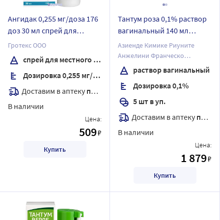
Ангидак 0,255 мг/доза 176
Тантум роза 0,1% раствор
доз 30 мл спрей для
вагинальный 140 мл
местного применения
флакон 5 шт.
Гротекс ООО
Азиенде Кимике Риуните
Анжелини Франческо
спрей для местного применения
А.К.Р.А.Ф.С.п.А
раствор вагинальный
Дозировка 0,255 мг/доза
Дозировка 0,1%
Доставим в аптеку
послезавтра
5 шт в уп.
В наличии
Доставим в аптеку
послезавтра
Цена:
509
В наличии
₽
Цена:
Купить
1 879
₽
Купить