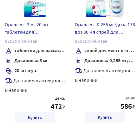
Оралсепт 3 мг 20 шт.
Оралсепт 0,255 мг/доза 176
таблетки для
доз 30 мл спрей для
рассасывания покрытые
местного применения
GEDEON RICHTER
GEDEON RICHTER
пленочной оболочкой
дозированный
таблетки для рассасывания
спрей для местного применения
Дозировка 3 мг
Дозировка 0,255 мг/доза
Доставим в аптеку
послезавтра
20 шт в уп.
В наличии
Доставим в аптеку
послезавтра
В наличии
Цена:
Цена:
586
472
₽
₽
Купить
Купить