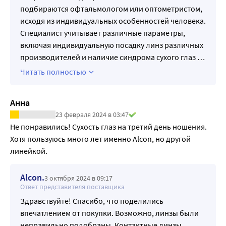
быть замедлено или затруднено в сравнении со 
состоянии бодрствования). Предусмотренное 
подбираются офтальмологом или оптометристом,
здоровыми лицами.
применение в соответствии с дизайном линзы (моделью)
исходя из индивидуальных особенностей человека.
• При беременности или приеме оральных 
Специалист учитывает различные параметры,
контрацептивов могут наблюдаться изменения зрения 
включая индивидуальную посадку линз различных
или переносимости контактных линз. Пациентов следует 
производителей и наличие синдрома сухого глаз
…
предупредить об этом.
Читать полностью
• Специалисту следует предупредить пациента о том, что 
необходимо немедленно снять линзы, если появится 
покраснение или раздражение глаз.
Анна
• Перед тем как покинуть кабинет специалиста по 
23 февраля 2024 в 03:47
контактной коррекции зрения, пациенты должны 
Не понравились! Сухость глаз на третий день ношения. 
научиться снимать линзы, либо у них должен быть кто-
Хотя пользуюсь много лет именно Alcon, но другой 
то, кто может сделать это за них.
линейкой.
• Для обеспечения здоровья глаз пациенту необходимо 
проходить плановые обследования глаз. Компания 
Alcon.
3 октября 2024 в 09:17
«Алкон» рекомендует пациентам посещать 
Ответ представителя поставщика
офтальмолога раз в год или чаще, согласно 
Здравствуйте! Спасибо, что поделились
рекомендациям специалиста.
впечатлением от покупки. Возможно, линзы были
Правила обращения с линзами и меры 
неправильно подобраны. Контактные линзы