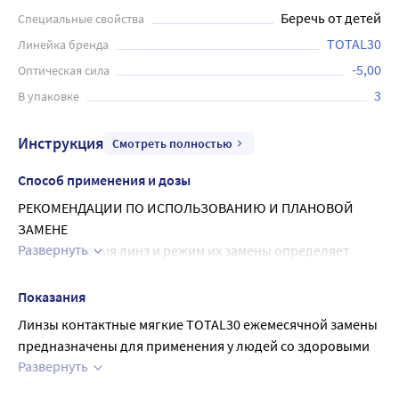
Беречь от детей
Специальные свойства
TOTAL30
Линейка бренда
-5,00
Оптическая сила
3
В упаковке
Инструкция
Смотреть полностью
Способ применения и дозы
РЕКОМЕНДАЦИИ ПО ИСПОЛЬЗОВАНИЮ И ПЛАНОВОЙ 
ЗАМЕНЕ
Развернуть
Время ношения линз и режим их замены определяет 
специалист по контактной коррекции на основании 
индивидуальных потребностей и физиологических 
Показания
особенностей пациента. Контактные линзы TOTAL30 (из 
Линзы контактные мягкие TOTAL30 ежемесячной замены 
материала лефилкон A) одобрены только для дневного 
предназначены для применения у людей со здоровыми 
режима ношения. Линзы следует выбрасывать и 
Развернуть
глазами,
заменять на новую пару каждый месяц или чаще 
которым требуется коррекция зрения, в соответствии с 