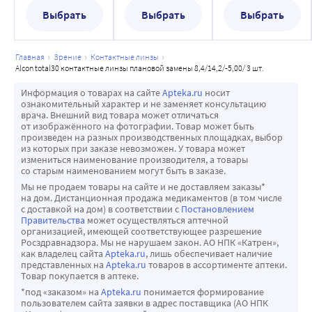
шт.
шт.
Выбрать
Выбрать
Выбрать
время сна.
• Не используйте с кем-либо одну и ту же пару линз, 
поскольку это может способствовать передаче 
главная
зрение
контактные линзы
микроорганизмов, а это, в свою очередь, вызвать 
alcon total30 контактные линзы плановой замены 8,4/14,2/-5,00/ 3 шт.
серьезные проблемы со здоровьем глаз.
Информация о товарах на сайте
Apteka.ru
носит
• Никогда не допускайте контакта линз с нестерильными 
ознакомительный характер и не заменяет консультацию
жидкостями (включая водопроводную воду и слюну), так 
врача. Внешний вид товара может отличаться
от изображённого на фотографии. Товар может быть
как это может привести к микробному загрязнению, а в 
произведен на разных производственных площадках, выбор
дальнейшем - к необратимым повреждениям глаза.
из которых при заказе невозможен. У товара может
измениться наименование производителя, а товары
• Никогда не используйте воду, физиологический 
со старым наименованием могут быть в заказе.
раствор или увлажняющие капли для дезинфекции линз. 
Мы не продаем товары на сайте и не доставляем заказы*
на дом. Дистанционная продажа медикаментов (в том числе
Эти жидкости не подходят для дезинфекции линз. 
с доставкой на дом) в соответствии с
Постановлением
Неиспользование рекомендуемого дезинфицирующего 
Правительства
может осуществляться аптечной
организацией, имеющей соответствующее разрешение
раствора может привести к тяжелой инфекции, потере 
Росздравнадзора. Мы не нарушаем закон. АО НПК «Катрен»,
зрения или слепоте.
как владелец сайта
Apteka.ru
, лишь обеспечивает наличие
представленных на
Apteka.ru
товаров в ассортименте аптеки.
• Проконсультируйтесь со специалистом по контактной 
Товар покупается в аптеке.
коррекции перед тем, как носить линзы во время 
*под «заказом» на
Apteka.ru
понимается формирование
занятий спортом, включая плавание и другие водные 
пользователем сайта заявки в адрес поставщика (АО НПК