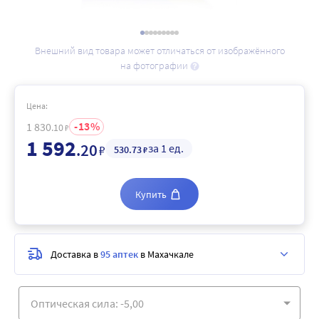
Внешний вид товара может отличаться от изображённого
на фотографии
Цена:
13
1 830
.10
₽
1 592
.20
за 1 ед.
₽
530
.73
₽
Купить
Доставка в
95 аптек
в Махачкале