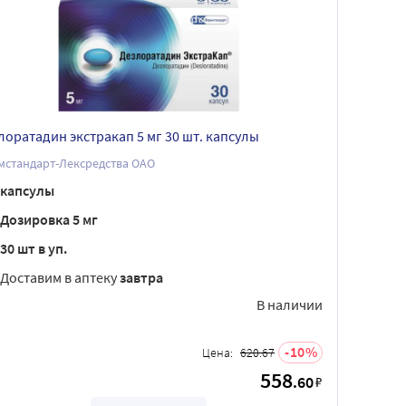
лоратадин экстракап 5 мг 30 шт. капсулы
мстандарт-Лексредства ОАО
капсулы
Дозировка 5 мг
30 шт в уп.
Доставим в аптеку
завтра
В наличии
10
Цена:
620.67
558
.60
₽