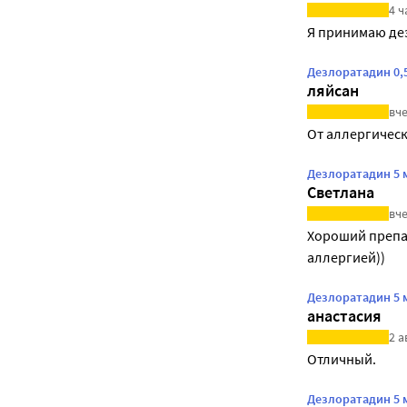
4 ч
Я принимаю дез
Дезлоратадин 0,5
ляйсан
вче
От аллергическ
Дезлоратадин 5 
Светлана
вче
Хороший препар
аллергией))
Дезлоратадин 5 
анастасия
2 а
Отличный.
Дезлоратадин 5 