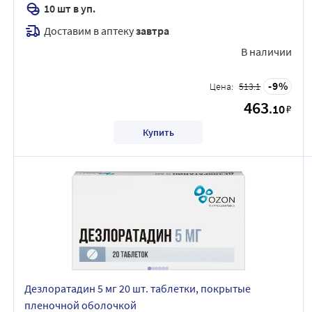
10 шт в уп.
Доставим в аптеку
завтра
В наличии
9
Цена:
513.1
463
.10
₽
Купить
Дезлоратадин 5 мг 20 шт. таблетки, покрытые
пленочной оболочкой