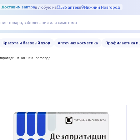
Доставим
завтра
в любую из
535 аптек
в
Нижний Новгород
Красота и базовый уход
Аптечная косметика
Профилактика и 
злоратадин в нижнем новгороде