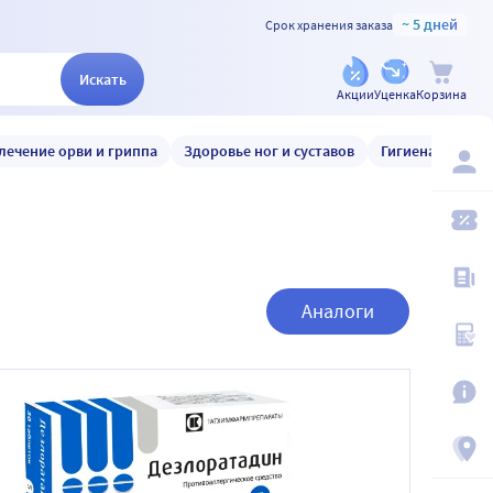
~ 5 дней
Срок хранения заказа
Искать
Акции
Уценка
Корзина
лечение орви и гриппа
Здоровье ног и суставов
Гигиена и уход
Аналоги