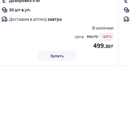
Дозировка 5 мг
30 шт в уп.
Доставим в аптеку
завтра
В наличии
10
Цена:
554.78
499
.30
₽
Купить