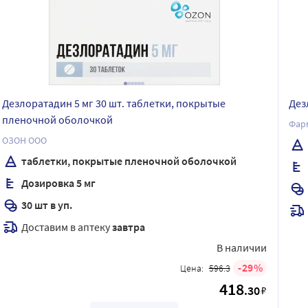
Дезлоратадин 5 мг 30 шт. таблетки, покрытые
Дез
пленочной оболочкой
Фар
ОЗОН ООО
таблетки, покрытые пленочной оболочкой
Дозировка 5 мг
30 шт в уп.
Доставим в аптеку
завтра
В наличии
29
Цена:
596.3
418
.30
₽