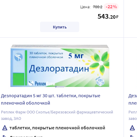
22
Цена:
700.2
543
.20
₽
Купить
Дезлоратадин 5 мг 30 шт. таблетки, покрытые
Дез
пленочной оболочкой
пле
Реплек Фарм ООО Скопье/Березовский фармацевтический
Реп
завод, ЗАО
заво
таблетки, покрытые пленочной оболочкой