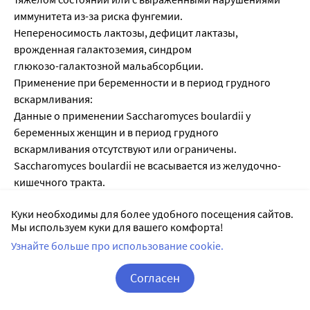
иммунитета из-за риска фунгемии.
Непереносимость лактозы, дефицит лактазы,
врожденная галактоземия, синдром
глюкозо-галактозной мальабсорбции.
Применение при беременности и в период грудного
вскармливания:
Данные о применении Saccharomyces boulardii у
беременных женщин и в период грудного
вскармливания отсутствуют или ограничены.
Saccharomyces boulardii не всасывается из желудочно-
кишечного тракта.
В качестве предупредительной меры предпочтительно
Куки необходимы для более удобного посещения сайтов.
проводить оценку соотношения пользы препарата к
Мы используем куки для вашего комфорта!
возможному риску до начала применения препарата во
Узнайте больше про использование cookie.
время беременности и в период грудного
вскармливания.
Согласен
Корзина
Вход / Регистрация
Передозировка