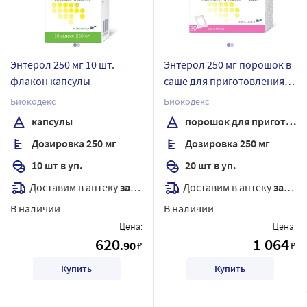
Энтерол 250 мг 10 шт.
Энтерол 250 мг порошок в
флакон капсулы
саше для приготовления
суспензии пакет 20 шт.
Биокодекс
Биокодекс
капсулы
порошок для приготовления суспензии для приема внутрь
Дозировка 250 мг
Дозировка 250 мг
10 шт в уп.
20 шт в уп.
Доставим в аптеку
завтра
Доставим в аптеку
завтра
В наличии
В наличии
Цена:
Цена:
620
1 064
.90
₽
₽
Купить
Купить