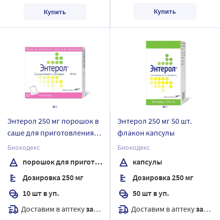
Купить
Купить
Энтерол 250 мг порошок в
Энтерол 250 мг 50 шт.
саше для приготовления
флакон капсулы
суспензии пакет 10 шт.
Биокодекс
Биокодекс
порошок для приготовления суспензии для приема внутрь
капсулы
Дозировка 250 мг
Дозировка 250 мг
10 шт в уп.
50 шт в уп.
Доставим в аптеку
завтра
Доставим в аптеку
завтра