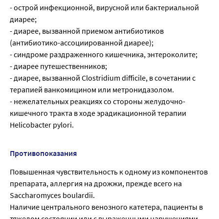
- острой инфекционной, вирусной или бактериальной
диарее;
- диарее, вызванной приемом антибиотиков
(антибиотико-ассоциированной диарее);
- синдроме раздраженного кишечника, энтероколите;
- диарее путешественников;
- диарее, вызванной Clostridium difficile, в сочетании с
терапией ванкомицином или метронидазолом.
- нежелательных реакциях со стороны желудочно-
кишечного тракта в ходе эрадикационной терапии
Helicobacter pylori.
Противопоказания
Повышенная чувствительность к одному из компонентов
препарата, аллергия на дрожжи, прежде всего на
Saccharomyces boulardii.
Наличие центрального венозного катетера, пациенты в
тяжелом состоянии или с выраженными нарушениями