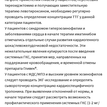
тиреоидэктомию и получающих заместительную
терапию левотироксином, необходимо регулярно
проводить определение концентрации ТТГ у данной
категории пациентов.
У пациентов с синдромом гиперэозинофилии и
заболеваниями сердца в начале терапии иматинибом
отмечались отдельные случаи развития кардиогенного
шока/левожелудочковой недостаточности. Эти
нежелательные явления купируются после введения
системных ГКС, принятия мер, направленных на
поддержание кровообращения, и временной отмены
препарата Гливек®.
У пациентов с МДС/МПЗ и высоким уровнем эозинофилов
следует проводить ЭКГ-исследование и определять
сывороточную концентрацию кардиоспецифичного
тропонина. При выявлении отклонений от нормы, в
начале терапии следует рассмотреть возможность
профилактического применения системных ГКС (1-2 мг/