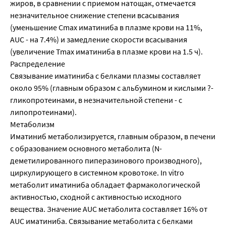
жиров, в сравнении с приемом натощак, отмечается
незначительное снижение степени всасывания
(уменьшение Cmax иматиниба в плазме крови на 11%,
AUC - на 7.4%) и замедление скорости всасывания
(увеличение Tmax иматиниба в плазме крови на 1.5 ч).
Распределение
Связывание иматиниба с белками плазмы составляет
около 95% (главным образом с альбумином и кислыми ?-
гликопротеинами, в незначительной степени - с
липопротеинами).
Метаболизм
Иматиниб метаболизируется, главным образом, в печени
с образованием основного метаболита (N-
деметилированного пиперазинового производного),
циркулирующего в системном кровотоке. In vitro
метаболит иматиниба обладает фармакологической
активностью, сходной с активностью исходного
вещества. Значение AUC метаболита составляет 16% от
AUC иматиниба. Связывание метаболита с белками