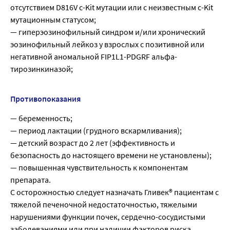
отсутствием D816V c-Kit мутации или с неизвестным c-Kit
мутационным статусом;
— гиперэозинофильный синдром и/или хронический
эозинофильный лейкоз у взрослых с позитивной или
негативной аномальной FIP1L1-PDGRF альфа-
тирозинкиназой;
Противопоказания
— беременность;
— период лактации (грудного вскармливания);
— детский возраст до 2 лет (эффективность и
безопасность до настоящего времени не установлены);
— повышенная чувствительность к компонентам
препарата.
С осторожностью следует назначать Гливек® пациентам с
тяжелой печеночной недостаточностью, тяжелыми
нарушениями функции почек, сердечно-сосудистыми
заболеваниями или при наличии факторов риска