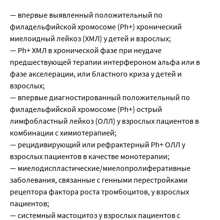
— впервые выявленный положительный по
филадельфийской хромосоме (Ph+) хронический
миелоидный лейкоз (ХМЛ) у детей и взрослых;
— Ph+ ХМЛ в хронической фазе при неудаче
предшествующей терапии интерфероном альфа или в
фазе акселерации, или бластного криза у детей и
взрослых;
— впервые диагностированный положительный по
филадельфийской хромосоме (Ph+) острый
лимфобластный лейкоз (ОЛЛ) у взрослых пациентов в
комбинации с химиотерапией;
— рецидивирующий или рефрактерный Ph+ ОЛЛ у
взрослых пациентов в качестве монотерапии;
— миелодиспластические/миелопролиферативные
заболевания, связанные с генными перестройками
рецептора фактора роста тромбоцитов, у взрослых
пациентов;
— системный мастоцитоз у взрослых пациентов с