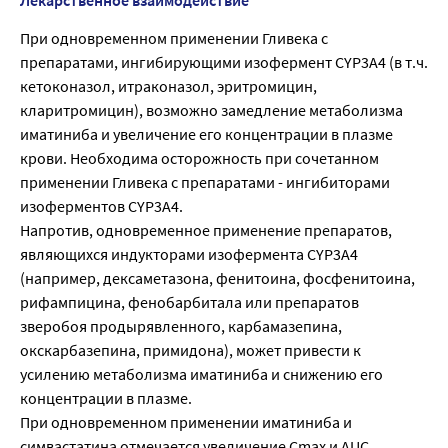
При одновременном применении Гливека с
препаратами, ингибирующими изофермент CYP3A4 (в т.ч.
кетоконазол, итраконазол, эритромицин,
кларитромицин), возможно замедление метаболизма
иматиниба и увеличение его концентрации в плазме
крови. Необходима осторожность при сочетанном
применении Гливека с препаратами - ингибиторами
изоферментов CYP3A4.
Напротив, одновременное применение препаратов,
являющихся индукторами изофермента CYP3A4
(например, дексаметазона, фенитоина, фосфенитоина,
рифампицина, фенобарбитала или препаратов
зверобоя продырявленного, карбамазепина,
окскарбазепина, примидона), может привести к
усилению метаболизма иматиниба и снижению его
концентрации в плазме.
При одновременном применении иматиниба и
симвастатина отмечается увеличение Cmax и AUC