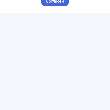
Согласен
Корзина
Вход / Регистрация
ПРИЛОЖЕНИЯ
СЛЕДИТЕ ЗА НАМИ
ГОРЯЧАЯ ЛИНИЯ
О КОМПАНИИ
О сервисе «Apteka.ru»