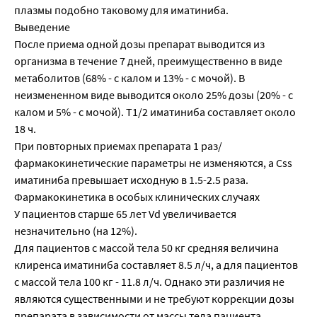
плазмы подобно таковому для иматиниба.
Выведение
После приема одной дозы препарат выводится из
организма в течение 7 дней, преимущественно в виде
метаболитов (68% - с калом и 13% - с мочой). В
неизмененном виде выводится около 25% дозы (20% - с
калом и 5% - с мочой). T1/2 иматиниба составляет около
18 ч.
При повторных приемах препарата 1 раз/
фармакокинетические параметры не изменяются, а Css
иматиниба превышает исходную в 1.5-2.5 раза.
Фармакокинетика в особых клинических случаях
У пациентов старше 65 лет Vd увеличивается
незначительно (на 12%).
Для пациентов с массой тела 50 кг средняя величина
клиренса иматиниба составляет 8.5 л/ч, а для пациентов
с массой тела 100 кг - 11.8 л/ч. Однако эти различия не
являются существенными и не требуют коррекции дозы
препарата в зависимости от массы тела пациента.