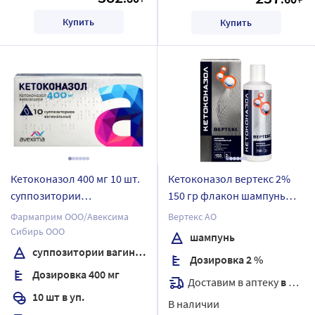
Купить
Купить
Кетоконазол 400 мг 10 шт.
Кетоконазол вертекс 2%
суппозитории
150 гр флакон шампунь
вагинальные
лекарственный
Фармаприм ООО/Авексима
Вертекс АО
Сибирь ООО
шампунь
суппозитории вагинальные
Дозировка 2 %
Дозировка 400 мг
Доставим в аптеку
в течение 7 дней
10 шт в уп.
В наличии