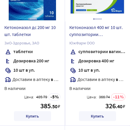
Кетоконазол дс 200 мг 10
Кетоконазол 400 мг 10 шт.
шт. таблетки
суппозитории
вагинальные
ЗиО-Здоровье, ЗАО
ЮжФарм ООО
таблетки
суппозитории вагинальные
Дозировка 200 мг
Дозировка 400 мг
10 шт в уп.
10 шт в уп.
Доставим в аптеку
в течение 7 дней
Доставим в аптеку
в течение 7 дней
В наличии
В наличии
5
11
Цена:
405.79
Цена:
366.74
385
326
.50
.40
₽
₽
Купить
Купить