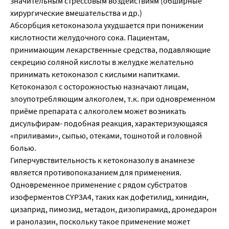
значительным стрессовым воздействиям (обширные
хирургические вмешательства и др.)
Абсорбция кетоконазола ухудшается при понижении
кислотности желудочного сока. Пациентам,
принимающим лекарственные средства, подавляющие
секрецию соляной кислоты в желудке желательно
принимать кетоконазол с кислыми напитками.
Кетоконазол с осторожностью назначают лицам,
злоупотребляющим алкоголем, т.к. при одновременном
приёме препарата с алкоголем может возникать
дисульфирам- подобная реакция, характеризующаяся
«приливами», сыпью, отеками, тошнотой и головной
болью.
Гиперчувствительность к кетоконазолу в анамнезе
является противопоказанием для применения.
Одновременное применение с рядом субстратов
изоферментов CYP3A4, таких как дофетилид, хинидин,
цизаприд, пимозид, метадон, дизопирамид, дронедарон
и ранолазин, поскольку такое применение может