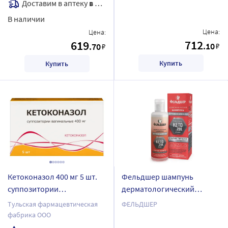
Доставим в аптеку
в течение 7 дней
В наличии
Цена:
Цена:
712
619
.10
.70
₽
₽
Купить
Купить
Кетоконазол 400 мг 5 шт.
Фельдшер шампунь
суппозитории
дерматологический
вагинальные
кетоконазол 2% против
Тульская фармацевтическая
ФЕЛЬДШЕР
перхоти 125 мл
фабрика ООО