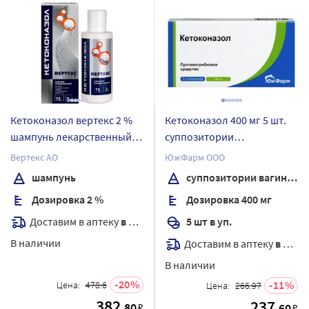
Кетоконазол вертекс 2 %
Кетоконазол 400 мг 5 шт.
шампунь лекарственный
суппозитории
75 гр
вагинальные
Вертекс АО
ЮжФарм ООО
шампунь
суппозитории вагинальные
Дозировка 2 %
Дозировка 400 мг
Доставим в аптеку
в течение 7 дней
5 шт в уп.
В наличии
Доставим в аптеку
в течение 7 дней
В наличии
20
11
Цена:
478.6
Цена:
266.97
382
237
.80
₽
.60
₽