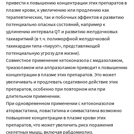
привести к повышению концентрации этих препаратов в
плазме крови, к увеличению или продлению как
терапевтических, так и побочных эффектов и развитию
потенциально опасных состояний, например к
удлинению интервала QT и развитию желудочковых
тахиаритмий (в т.ч. полиморфной желудочковой
тахикардии типа «пируэт», представляющей
потенциальную угрозу для жизни).
Совместное применение кетоконазола с мидазоламом,
триазоламом или алпразоламом приводит к повышению
концентрации в плазме этих препаратов. Это может
увеличивать и продлевать седативное действие этих
препаратов, особенно при повторном или при
длительном применении.
При одновременном применении с кетоконазолом
аторвастатина, ловастатина и симвастатина возможно
повышение концентрации в плазме крови этих
препаратов, что может увеличить риск поражения
скелетных мышц, включая рабдомиолиз.