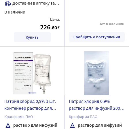
Доставим в аптеку
завтра
В наличии
Цена:
Нет в наличии
226
.60
₽
Сообщить о поступлении
Купить
Натрия хлорид 0,9% 1 шт.
Натрия хлорид 0,9%
контейнер раствор для
раствор для инфузий 200
инфузий 400 мл
мл контейнер 30 шт.
Красфарма ПАО
Красфарма ПАО
раствор для инфузий
раствор для инфузий