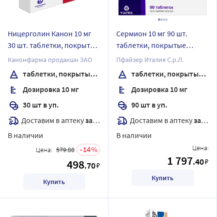
Ницерголин Канон 10 мг
Сермион 10 мг 90 шт.
30 шт. таблетки, покрытые
таблетки, покрытые
пленочной оболочкой
оболочкой
Канонфарма продакшн ЗАО
Пфайзер Италия С.р.Л.
таблетки, покрытые пленочной оболочкой
таблетки, покрытые оболочкой
Дозировка 10 мг
Дозировка 10 мг
30 шт в уп.
90 шт в уп.
Доставим в аптеку
завтра
Доставим в аптеку
завтра
В наличии
В наличии
Цена:
14
Цена:
579.88
1 797
.40
₽
498
.70
₽
Купить
Купить