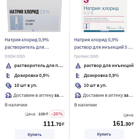
Натрия хлорид 0,9%
Натрия хлорид 0,9%
растворитель для
раствор для инъекций 5 мл
приготовления
ампулы 10 шт.
ОЗОН ООО
Гротекс ООО
лекарственных форм для
растворитель для приготовления лекарственных форм для инъекций
раствор для инъекций
инъекций 5 мл ампулы 10
Дозировка 0,9%
Дозировка 0,9%
шт.
10 шт в уп.
10 шт в уп.
Доставим в аптеку
завтра
Доставим в аптеку
завтра
В наличии
В наличии
20
Цена:
139.7
Цена:
161
111
.30
.70
₽
₽
Купить
Купить