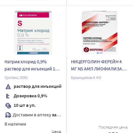
Натрия хлорид 0,9%
НИЦЕРГОЛИН-ФЕРЕЙН 4
раствор для инъекций 10
МГ N5 АМП ЛИОФИЛИЗАТ
мл ампулы 10 шт.
Д/Р-РА Д/ИН+РАСТ-ЛЬ
Гротекс ООО
Брынцалов-А АО
НАТРИЯ ХЛОРИД 0,9% 5МЛ
раствор для инъекций
N5 АМП
Дозировка 0,9%
10 шт в уп.
Доставим в аптеку
завтра
В наличии
Последняя цена:
Цена: