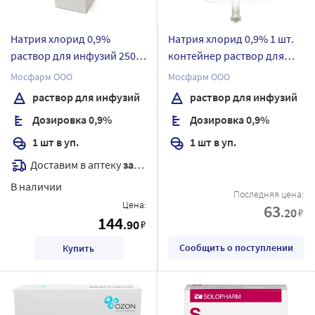
Натрия хлорид 0,9%
Натрия хлорид 0,9% 1 шт.
раствор для инфузий 250
контейнер раствор для
мл бутылка 1 шт.
инфузий 500 мл упаковка
Мосфарм ООО
Мосфарм ООО
без упаковки
раствор для инфузий
раствор для инфузий
Дозировка 0,9%
Дозировка 0,9%
1 шт в уп.
1 шт в уп.
Доставим в аптеку
завтра
В наличии
Последняя цена:
Цена:
63
.20
₽
144
.90
₽
Сообщить о поступлении
Купить