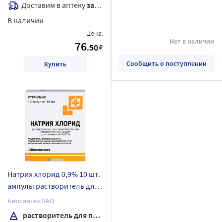
Доставим в аптеку
завтра
В наличии
Цена:
Нет в наличии
76
.50
₽
Сообщить о поступлении
Купить
Натрия хлорид 0,9% 10 шт.
ампулы растворитель для
приготовления
Биосинтез ПАО
лекарственных форм для
растворитель для приготовления лекарственных форм для инъекций
инъекций 10 мл