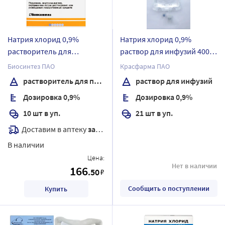
Натрия хлорид 0,9%
Натрия хлорид 0,9%
растворитель для
раствор для инфузий 400
приготовления
мл контейнер 21 шт.
Биосинтез ПАО
Красфарма ПАО
лекарственных форм для
растворитель для приготовления лекарственных форм для инъекций
раствор для инфузий
инъекций 5 мл ампулы 10
Дозировка 0,9%
Дозировка 0,9%
шт.
10 шт в уп.
21 шт в уп.
Доставим в аптеку
завтра
В наличии
Цена:
Нет в наличии
166
.50
₽
Сообщить о поступлении
Купить