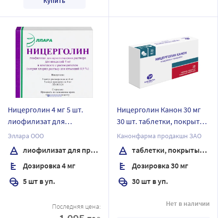
Купить
Ницерголин 4 мг 5 шт.
Ницерголин Канон 30 мг
лиофилизат для
30 шт. таблетки, покрытые
приготовления раствора
пленочной оболочкой
Эллара ООО
Канонфарма продакшн ЗАО
лиофилизат для приготовления раствора
таблетки, покрытые пленочной оболочкой
Дозировка 4 мг
Дозировка 30 мг
5 шт в уп.
30 шт в уп.
Нет в наличии
Последняя цена: