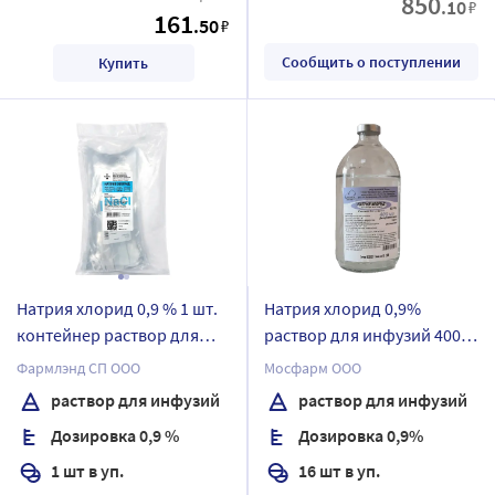
850
.10
₽
161
.50
₽
Сообщить о поступлении
Купить
Натрия хлорид 0,9 % 1 шт.
Натрия хлорид 0,9%
контейнер раствор для
раствор для инфузий 400
инфузий 500 мл
мл бутылка стеклянная 16
Фармлэнд СП ООО
Мосфарм ООО
шт.
раствор для инфузий
раствор для инфузий
Дозировка 0,9 %
Дозировка 0,9%
1 шт в уп.
16 шт в уп.