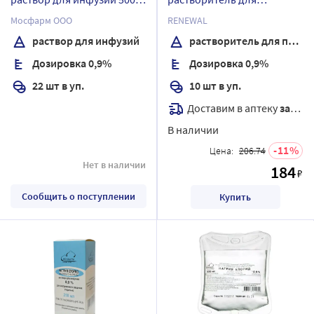
мл бутылка полимер 22 шт.
приготовления
Мосфарм ООО
RENEWAL
лекарственных форм для
раствор для инфузий
растворитель для приготовления лекарственных форм для инъекций
инъекций 10 мл ампулы 10
Дозировка 0,9%
Дозировка 0,9%
шт.
22 шт в уп.
10 шт в уп.
Доставим в аптеку
завтра
В наличии
11
Цена:
206.74
Нет в наличии
184
₽
Сообщить о поступлении
Купить