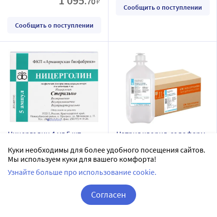
1 095
.70
₽
Сообщить о поступлении
Сообщить о поступлении
Ницерголин 4 мг 5 шт.
Натрия хлорид-солофарм
ампулы лиофилизат для
0,9% раствор для инфузий
Куки необходимы для более удобного посещения сайтов.
приготовления раствора
400 мл флакон 20 шт.
Мы используем куки для вашего комфорта!
АРМАВИРСКАЯ БИОФАБРИКА
Гротекс ООО
для инъекций
ФКП
Узнайте больше про использование cookie.
раствор для инфузий
лиофилизат для приготовления раствора
Дозировка 0,9%
Согласен
Дозировка 4 мг
20 шт в уп.
Корзина
Вход / Регистрация
5 шт в уп.