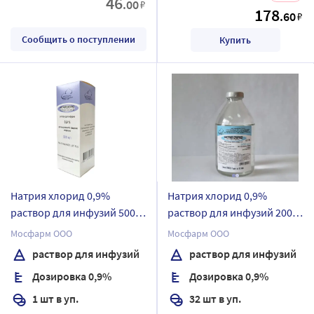
46
.00
₽
178
.60
₽
Сообщить о поступлении
Купить
Натрия хлорид 0,9%
Натрия хлорид 0,9%
раствор для инфузий 500
раствор для инфузий 200
мл бутылка 1 шт. пачка
мл бутылка стеклянная 32
Мосфарм ООО
Мосфарм ООО
картонная
шт.
раствор для инфузий
раствор для инфузий
Дозировка 0,9%
Дозировка 0,9%
1 шт в уп.
32 шт в уп.