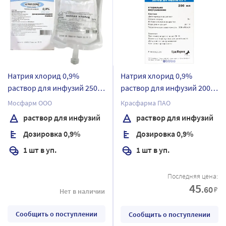
Натрия хлорид 0,9%
Натрия хлорид 0,9%
раствор для инфузий 250
раствор для инфузий 200
мл упаковка пачка
мл контейнер 1 шт.
Мосфарм ООО
Красфарма ПАО
картонная контейнер 1 шт.
раствор для инфузий
раствор для инфузий
Дозировка 0,9%
Дозировка 0,9%
1 шт в уп.
1 шт в уп.
Последняя цена:
45
.60
₽
Нет в наличии
Сообщить о поступлении
Сообщить о поступлении