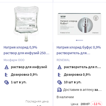
Натрия хлорид 0,9%
Натрия хлорид буфус 0,9%
раствор для инфузий 250
растворитель для
мл упаковка без упаковки
приготовления
Мосфарм ООО
RENEWAL
контейнер 1 шт.
лекарственных форм для
раствор для инфузий
растворитель для приготовления лекарственных форм для инъекций
инъекций 5 мл ампулы 10
Дозировка 0,9%
Дозировка 0,9%
шт.
1 шт в уп.
10 шт в уп.
Доставим в аптеку
завтра
В наличии
Последняя цена:
11
Цена:
200.67