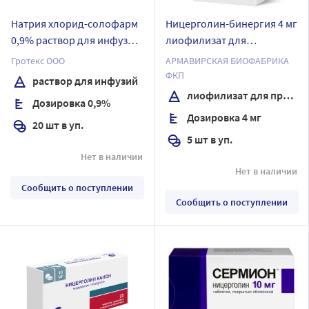
Натрия хлорид-солофарм
Ницерголин-бинергия 4 мг
0,9% раствор для инфузий
лиофилизат для
200 мл флакон 20 шт.
приготовления раствора
Гротекс ООО
АРМАВИРСКАЯ БИОФАБРИКА
для инъекций ампулы 5 шт
ФКП
раствор для инфузий
+ растворитель натрия
лиофилизат для приготовления раствора
Дозировка 0,9%
хлорид 0,9% 5 мл ампулы 5
Дозировка 4 мг
шт
20 шт в уп.
5 шт в уп.
Нет в наличии
Нет в наличии
Сообщить о поступлении
Сообщить о поступлении