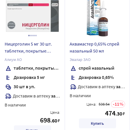
Ницерголин 5 мг 30 шт.
Аквамастер 0,65% спрей
таблетки, покрытые
назальный 50 мл
оболочкой
Алиум АО
Эвалар ЗАО
таблетки, покрытые оболочкой
спрей назальный
Дозировка 5 мг
Дозировка 0,65%
Доставим в аптеку
завтра
30 шт в уп.
В наличии
Доставим в аптеку
завтра
11
Цена:
536.54
В наличии
474
Цена:
.30
₽
698
.60
₽
Купить