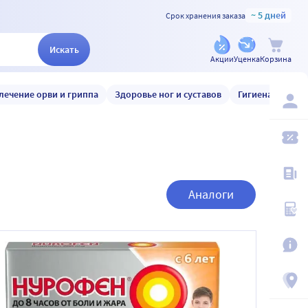
~ 5 дней
Срок хранения заказа
Искать
Акции
Уценка
Корзина
лечение орви и гриппа
Здоровье ног и суставов
Гигиена и уход
Аналоги