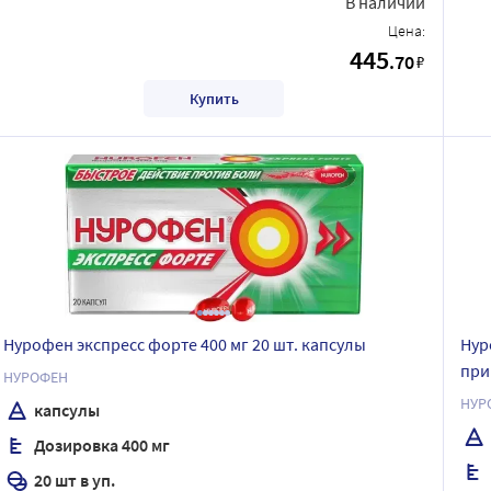
В наличии
Цена:
445
.70
₽
Купить
Нурофен экспресс форте 400 мг 20 шт. капсулы
Нур
при
НУРОФЕН
НУР
капсулы
Дозировка 400 мг
20 шт в уп.