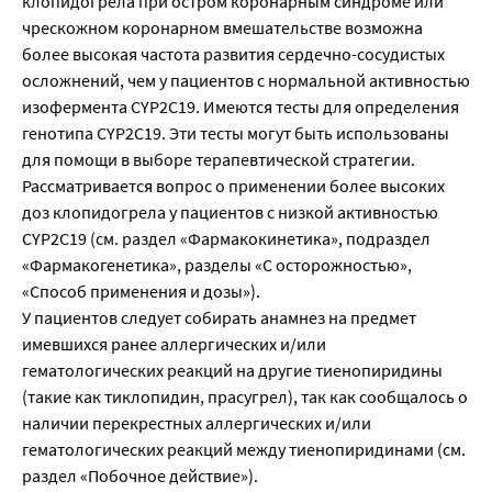
клопидогрела при остром коронарным синдроме или
чрескожном коронарном вмешательстве возможна
более высокая частота развития сердечно-сосудистых
осложнений, чем у пациентов с нормальной активностью
изофермента CYP2C19. Имеются тесты для определения
генотипа CYP2C19. Эти тесты могут быть использованы
для помощи в выборе терапевтической стратегии.
Рассматривается вопрос о применении более высоких
доз клопидогрела у пациентов с низкой активностью
CYP2C19 (см. раздел «Фармакокинетика», подраздел
«Фармакогенетика», разделы «С осторожностью»,
«Способ применения и дозы»).
У пациентов следует собирать анамнез на предмет
имевшихся ранее аллергических и/или
гематологических реакций на другие тиенопиридины
(такие как тиклопидин, прасугрел), так как сообщалось о
наличии перекрестных аллергических и/или
гематологических реакций между тиенопиридинами (см.
раздел «Побочное действие»).