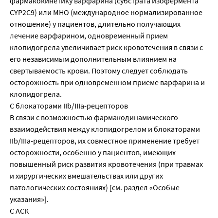
фармакокинетику варфарина (субстрата изофермента
CYP2C9) или МНО (международное нормализированное
отношение) у пациентов, длительно получающих
лечение варфарином, одновременный прием
клопидогрела увеличивает риск кровотечения в связи с
его независимым дополнительным влиянием на
свертываемость крови. Поэтому следует соблюдать
осторожность при одновременном приеме варфарина и
клопидогрела.
С блокаторами IIb/IIIa-рецепторов
В связи с возможностью фармакодинамического
взаимодействия между клопидогрелом и блокаторами
IIb/IIIa-рецепторов, их совместное применение требует
осторожности, особенно у пациентов, имеющих
повышенный риск развития кровотечения (при травмах
и хирургических вмешательствах или других
патологических состояниях) [см. раздел «Особые
указания»].
С АСК