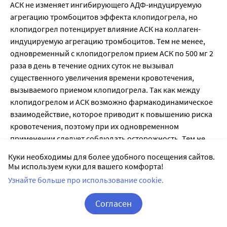
АСК не изменяет ингибирующего АДФ-индуцируемую
агрегацию тромбоцитов эффекта клопидогрела, но
клопидогрел потенцирует влияние АСК на коллаген-
индуцируемую агрегацию тромбоцитов. Тем не менее,
одновременный с клопидогрелом прием АСК по 500 мг 2
раза в день в течение одних суток не вызывал
существенного увеличения времени кровотечения,
вызываемого приемом клопидогрела. Так как между
клопидогрелом и АСК возможно фармакодинамическое
взаимодействие, которое приводит к повышению риска
кровотечения, поэтому при их одновременном
применении следует соблюдать осторожность. Тем не
менее, в клинических исследованиях пациенты получали
Куки необходимы для более удобного посещения сайтов.
комбинированную терапию клопидогрелом и АСК (75-
Мы используем куки для вашего комфорта!
325 мг один раз в сутки) до одного года.
Узнайте больше про использование cookie.
С гепарином
По данным клинического исследования, проведенного с
Согласен
участием здоровых лиц, при приеме клопидогрела не
Корзина
Вход / Регистрация
требовалось изменения дозы гепарина и не изменялось