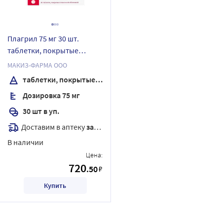
Плагрил 75 мг 30 шт.
таблетки, покрытые
пленочной оболочкой
МАКИЗ-ФАРМА ООО
таблетки, покрытые пленочной оболочкой
Дозировка 75 мг
30 шт в уп.
Доставим в аптеку
завтра
В наличии
Цена:
720
.50
₽
Купить