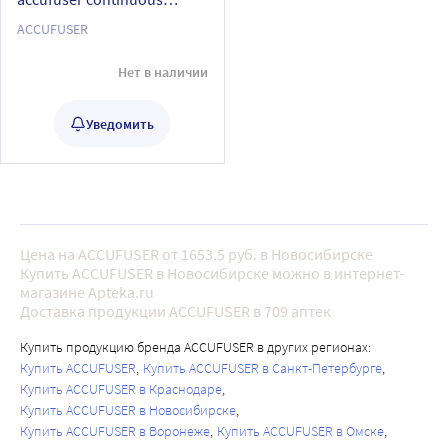
непрерывная инфузия с
ACCUFUSER
постоянной скоростью
300 мл/скорость потока 10
Нет в наличии
мл/час
Уведомить
Цена на ACCUFUSER от 1653.5 руб. в Новосибирске
Купить ACCUFUSER в Новосибирске можно в интернет-
магазине Apteka.ru
Доставка продукции ACCUFUSER в 709 аптек
Купить продукцию бренда ACCUFUSER в других регионах:
Купить ACCUFUSER
Купить ACCUFUSER в Санкт-Петербурге
Купить ACCUFUSER в Краснодаре
Купить ACCUFUSER в Новосибирске
Купить ACCUFUSER в Воронеже
Купить ACCUFUSER в Омске