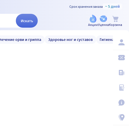
~ 5 дней
Срок хранения заказа
Искать
Акции
Уценка
Корзина
лечение орви и гриппа
Здоровье ног и суставов
Гигиена и уход