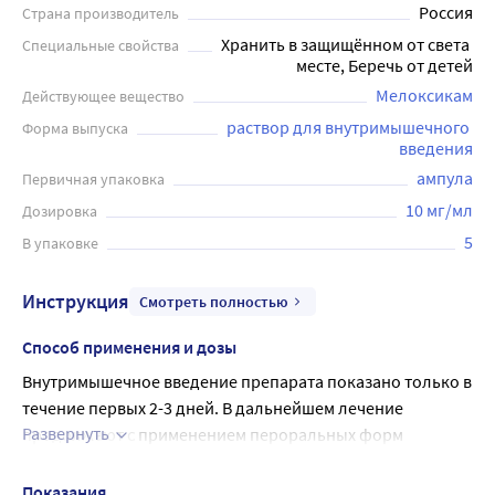
Россия
Страна производитель
Хранить в защищённом от света 
Специальные свойства
месте, Беречь от детей
Мелоксикам
Действующее вещество
раствор для внутримышечного 
Форма выпуска
введения
ампула
Первичная упаковка
10 мг/мл
Дозировка
5
В упаковке
Инструкция
Смотреть полностью
Способ применения и дозы
Внутримышечное введение препарата показано только в 
течение первых 2-3 дней. В дальнейшем лечение 
Развернуть
продолжают с применением пероральных форм 
(таблет¬ки).
Рекомендуемая доза составляет 7.5 мг или 15 мг 1 раз в 
Показания