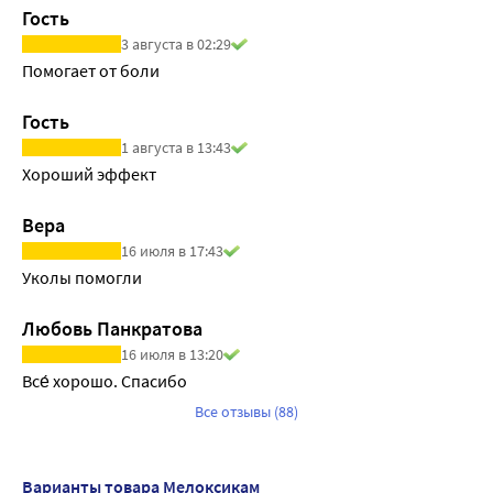
известной способностью ингибировать CYP2C9 и/или 
Применение препарата может вызывать возникновение 
Гость
Недостаточность функции печени, а также слабо или 
CYP3A4 (или метаболизируются при участии этих 
нежелательных эффектов в виде головной боли и 
3 августа в 02:29
умеренно выраженная почечная недостаточность 
ферментов), следует принимать во внимание 
головокружений, сонливости. Следует отказаться от 
Помогает от боли
существенного влияния на фармакокинетику 
возможность фармакокинетического взаимодействия.
управления транспортными средствами и обслуживания 
мелоксикама не оказывает. При терминальной почечной 
При одновременном приеме мелоксикам может 
машин и механизмов, требующих концентрации 
Гость
недостаточности увеличение объема распределения 
усиливать действие таблетированных 
внимания.
1 августа в 13:43
может привести к более высоким концентрациям 
противодиабетических средств, тем самым имеется 
Хороший эффект
свободного мелоксикама.
опасность возникновения гипогликемии.
Мелоксикам может ослабить действие дигоксина, 
Вера
кортизона, диуретиков.
16 июля в 17:43
Уколы помогли
Любовь Панкратова
16 июля в 13:20
Все́ хорошо. Спасибо
Все отзывы (88)
Варианты товара Мелоксикам