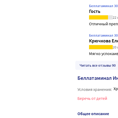
Беллатаминал 30
Гость
22 
Отличный препа
Беллатаминал 30
Крючкова Ел
20 
Мягко успокаив
Читать все отзывы 90
Беллатаминал И
Хр
Условия хранения:
Беречь от детей
Общее описание