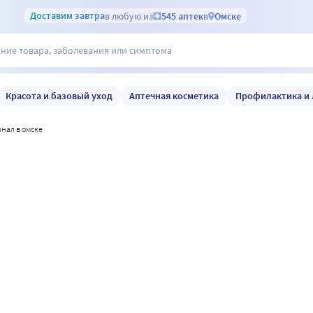
Доставим
завтра
в любую из
545 аптек
в
Омске
Красота и базовый уход
Аптечная косметика
Профилактика и 
инал в омске