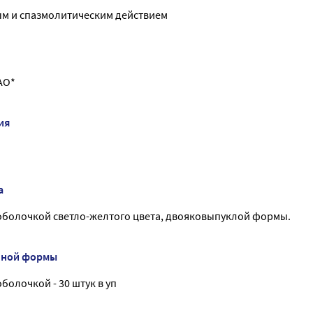
ым и спазмолитическим действием
АО*
ия
а
оболочкой светло-желтого цвета, двояковыпуклой формы.
нной формы
болочкой - 30 штук в уп