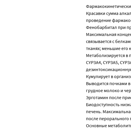
Фармакокинетические
Красавки сумма алкал
проведение фармакок
Фенобарбитал при пр
Максимальная концент
связывается с белка
тканях; меньшие его 
Метаболизируется в 
CYP3A4, CYP3A5, CYP3
дезинтоксикационну
Кумулирует в организ
Выводится почками в 
грудное молоко и че
Эрготамин после при
Биодоступность низк
печень. Максимальная
после перорального п
Основные метаболиты