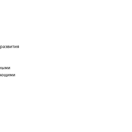
 развития
тными
бующими