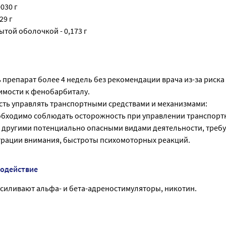
030 г
29 г
ытой оболочкой - 0,173 г
 препарат более 4 недель без рекомендации врача из-за риска
имости к фенобарбиталу.
сть управлять транспортными средствами и механизмами:
обходимо соблюдать осторожность при управлении транспор
и другими потенциально опасными видами деятельности, тре
рации внимания, быстроты психомоторных реакций.
модействие
усиливают альфа- и бета-адреностимуляторы, никотин.