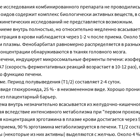
 исследования комбинированного препарата не проводились
оидов содержит комплекс биологически активных веществ, в с
инетических исследований не представляется возможным.
иеме внутрь полностью, но относительно медленно всасывает
рация в крови наблюдается через 1-2 ч после приема. Около 
ми плазмы. Фенобарбитал равномерно распределяется в разных
концентрации обнаруживаются в тканях головного мозга.
печени, индуцирует микросомальные ферменты печени: изоф
A7 (скорость ферментативных реакций возрастает в 10-12 раз)
ю функцию печени.
ме. Период полувыведения (Т1/2) составляет 2-4 суток.
виде глюкуронида, 25 % - в неизмененном виде. Хорошо прони
рез плацентарный барьер.
ема внутрь незначительно всасывается из желудочно-кишечног
ая вследствие интенсивного метаболизма при "первом прохож
 концентрация эрготамина в плазме крови достигается через 
риема, 90 % эрготамина метаболизируется в печени. Т1/2 соста
 (некоторые из них активны) выделяются с желчью. Около 4 %