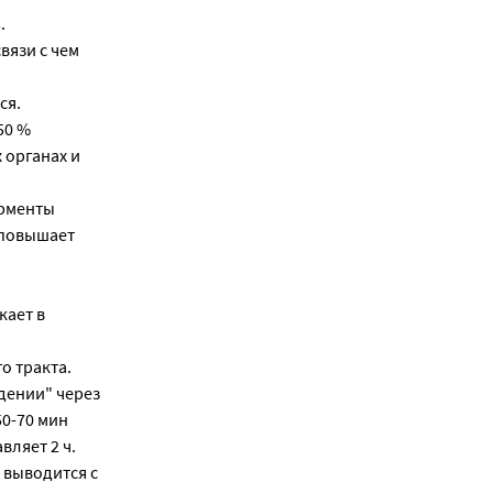
.
вязи с чем
ся.
50 %
 органах и
ерменты
, повышает
кает в
о тракта.
дении" через
50-70 мин
вляет 2 ч.
 выводится с