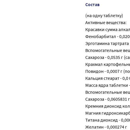
Состав
(на одну таблетку)
Активные вещества:
Красавки сумма алкало
Фенобарбитал - 0,020
Эрготамина тартрата -
Вспомогательные вещ
Сахароза - 0,0535 г (
Крахмал картофельный
Повидон - 0,0007 г 
Кальция стеарат - 0,0 
Масса ядра таблетки - 
Вспомогательные вещ
Сахароза - 0,0605831 
Кремния диоксид колл
Магния гидроксикарбо
Титана диоксид - 0,00
Желатин - 0,000274 г