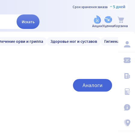
~ 5 дней
Срок хранения заказа
Искать
Акции
Уценка
Корзина
лечение орви и гриппа
Здоровье ног и суставов
Гигиена и уход
Аналоги