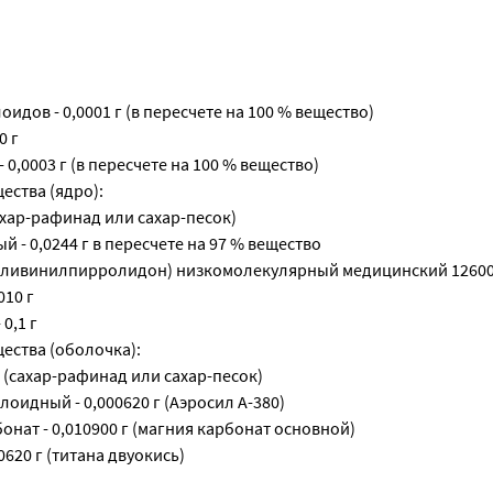
идов - 0,0001 г (в пересчете на 100 % вещество)
0 г
 0,0003 г (в пересчете на 100 % вещество)
ества (ядро):
сахар-рафинад или сахар-песок)
 - 0,0244 г в пересчете на 97 % вещество
(поливинилпирролидон) низкомолекуляр­ный медицинский 12600
010 г
0,1 г
ества (оболочка):
г (сахар-рафинад или сахар-песок)
оидный - 0,000620 г (Аэросил А-380)
нат - 0,010900 г (магния карбонат основной)
0620 г (титана двуокись)