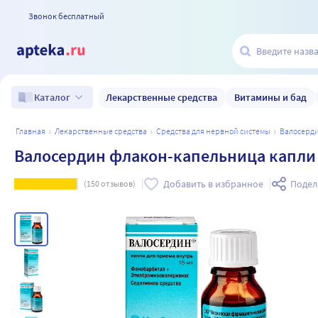
Звонок бесплатный
Лекарственные средства
Витамины и бад
Каталог
главная
лекарственные средства
средства для нервной системы
валосерд
Валосердин флакон-капельница капли 
Добавить в избранное
Подел
(
150
отзывов)