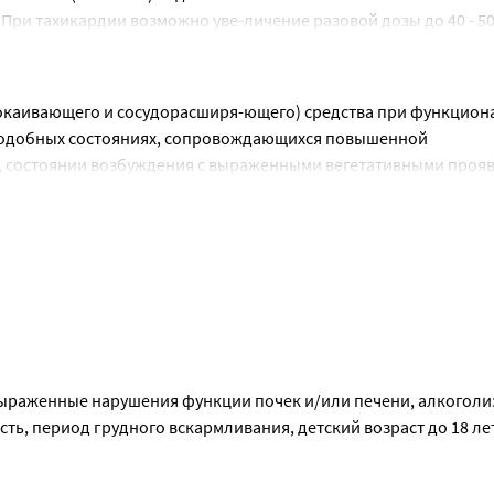
 При тахикардии возможно уве-личение разовой дозы до 40 - 50 
ивидуально врачом.
 способу применения и в тех дозах, которые указаны в инструк
покаивающего и сосудорасширя-ющего) средства при функцион
подобных состояниях, сопровождающихся повышенной 
 состоянии возбуждения с выраженными вегетативными проявл
ика.
ыраженные нарушения функции почек и/или печени, алкоголи
ть, период грудного вскармливания, детский возраст до 18 ле