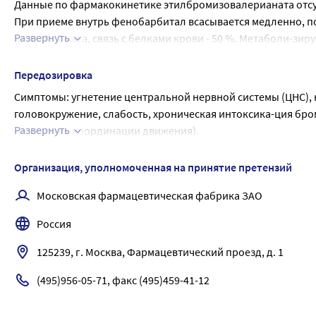
Данные по фармакокинетике этилбромизовалерианата отсу
При приеме внутрь фенобарбитал всасывается медленно, п
Развернуть
через 1 - 2 часа, связь с белками крови - 50 %. Метаболи-з
изоферментами CYP3A4, CYP3A5, CYP3A7 (скорость ферментати
Период полувыведения составляет 2 - 4 дня. Выводится почк
Передозировка
грудное молоко и через плацентар-ный барьер.
Симптомы: угнетение центральной нервной системы (ЦНС), н
головокружение, слабость, хроническая интоксика-ция бром
Развернуть
нарушение координации движения).
Лечение: прекращение приема препарата, промывание желуд
кофеин, никетамид.
Организация, уполномоченная на принятие претензий
Московская фармацевтическая фабрика ЗАО
Россия
125239, г. Москва, Фармацевтический проезд, д. 1
(495)956-05-71, факс (495)459-41-12