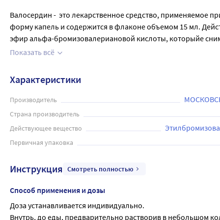
Валосердин -  это лекарственное средство, применяемое п
форму капель и содержится в флаконе объемом 15 мл. Дей
эфир альфа-бромизовалериановой кислоты, которыйе снима
следует только по назначению врача, исходя из индивидуа
Показать всё
инструкцией по применению и убедиться, что препарат не 
Характеристики
МОСКОВСК
Производитель
Страна производитель
Этилбромизова
Действующее вещество
Первичная упаковка
Инструкция
Смотреть полностью
Способ применения и дозы
Доза устанавливается индивидуально.
Внутрь, до еды, предварительно растворив в небольшом коли