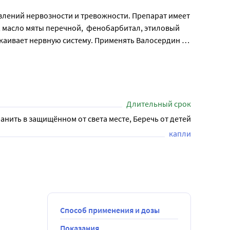
влений нервозности и тревожности. Препарат имеет 
масло мяты перечной,  фенобарбитал, этиловый 
аивает нервную систему. Применять Валосердин 
еред использованием необходимо ознакомиться с 
Длительный срок
анить в защищённом от света месте, Беречь от детей
капли
Способ применения и дозы
Показания