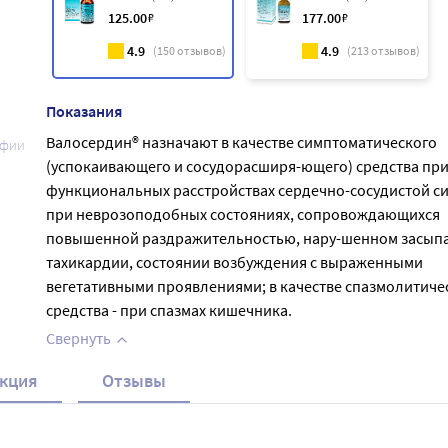
125
.00
₽
177
.00
₽
4.9
4.9
(
150
отзывов)
(
213
отзывов)
Показания
Валосердин® назначают в качестве симптоматического
афии
(успокаивающего и сосудорасширя-ющего) средства пр
функциональных расстройствах сердечно-сосудистой с
при неврозоподобных состояниях, сопровождающихся
повышенной раздражительностью, нару-шенном засып
тахикардии, состоянии возбуждения с выраженными
вегетативными проявлениями; в качестве спазмолитиче
средства - при спазмах кишечника.
Свернуть
кция
Отзывы