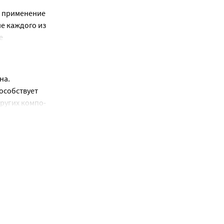
 применение 
е каждого из 
 
паратами, 
льтате 
на.
едств для 
собствует 
ругих компо-
ственно 
менением 
 усилением 