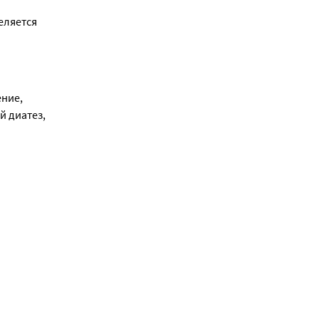
ляется 
изме. 
никает в 
ние, 
 диатез, 
НС - 