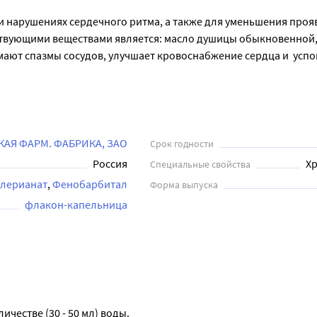
ри нарушениях сердечного ритма, а также для уменьшения проя
ствующими веществами является: масло душицы обыкновенной, 
ют спазмы сосудов, улучшает кровоснабжение сердца и  успок
льных особенностей пациента и сопутствующих заболеваний. П
вызывает аллергических реакций.
АЯ ФАРМ. ФАБРИКА, ЗАО
Срок годности
Россия
Хр
Специальные свойства
лерианат
Фенобарбитал
Форма выпуска
флакон-капельница
честве (30 - 50 мл) воды.