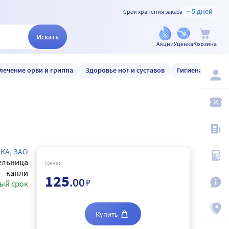
~ 5 дней
Срок хранения заказа
Искать
Акции
Уценка
Корзина
лечение орви и гриппа
Здоровье ног и суставов
Гигиена и уход
КА, ЗАО
ельница
Цена:
капли
125
.00
₽
ый срок
Купить