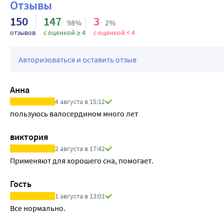
Отзывы
150
147
3
98%
2%
отзывов
с оценкой ≥ 4
с оценкой < 4
Авторизоваться и оставить отзыв
Анна
4 августа в 15:12
пользуюсь валосердином много лет
виктория
2 августа в 17:42
Применяют для хорошего сна, помогает.
Гость
1 августа в 13:01
Все нормально.