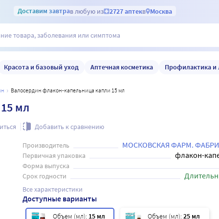
Доставим
завтра
в любую из
2727 аптек
в
Москва
Красота и базовый уход
Аптечная косметика
Профилактика и 
ин
Валосердин флакон-капельница капли 15 мл
15 мл
иться
Добавить к сравнению
МОСКОВСКАЯ ФАРМ. ФАБРИ
Производитель
флакон-кап
Первичная упаковка
Форма выпуска
Длительн
Срок годности
Все характеристики
Доступные варианты
Объем (мл):
15 мл
Объем (мл):
25 мл