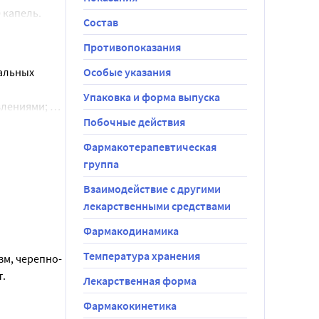
капель. 
Состав
ции.
Противопоказания
альных 
Особые указания
Упаковка и форма выпуска
ениями; в 
Побочные действия
Фармакотерапевтическая
группа
Взаимодействие с другими
лекарственными средствами
Фармакодинамика
Температура хранения
зм, черепно-
т.
Лекарственная форма
Фармакокинетика