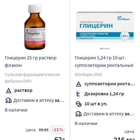
Глицерин 25 гр раствор
Глицерин 1,24 гр 10 шт.
флакон
суппозитории ректальные
Тульская фармацевтическая
ЮжФарм ООО
фабрика ООО
суппозитории ректальные
раствор
Дозировка 1,24 гр
Доставим в аптеку
завтра
10 шт в уп.
В наличии
Доставим в аптеку
завтра
В наличии
11
Цена:
69.66
Цена:
62
216
₽
₽