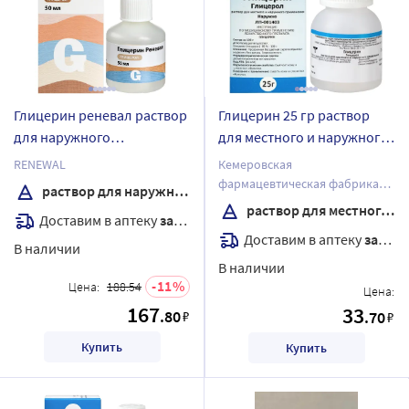
Глицерин реневал раствор
Глицерин 25 гр раствор
для наружного
для местного и наружного
применения 50 мл флакон-
применения флакон
RENEWAL
Кемеровская
капельница
фармацевтическая фабрика
раствор для наружного применения
АО
раствор для местного и наружного применения
Доставим в аптеку
завтра
Доставим в аптеку
завтра
В наличии
В наличии
11
Цена:
188.54
Цена:
167
33
.80
₽
.70
₽
Купить
Купить