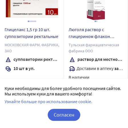
Глицелакс 1,5 гр 10 шт.
Люголя раствор с
суппозитории ректальные
глицерином флакон
раствор для местного
МОСКОВСКАЯ ФАРМ. ФАБРИКА,
Тульская фармацевтическая
применения 25 гр
ЗАО
фабрика ООО
комплектность насадка-
суппозитории ректальные
раствор для местного применения
распылитель
Доставим в аптеку
завтра
10 шт в уп.
В наличии
Последняя цена:
11
Цена:
157.53
Куки необходимы для более удобного посещения сайтов.
201
.90
₽
140
Мы используем куки для вашего комфорта!
.20
₽
Узнайте больше про использование cookie.
Купить
Сообщить о поступлении
Согласен
Корзина
Вход / Регистрация