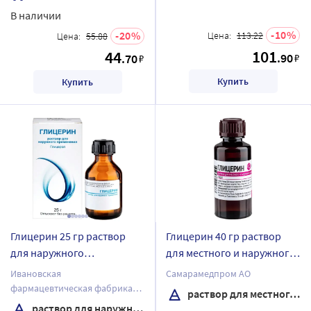
В наличии
10
20
Цена:
113.22
Цена:
55.88
101
44
.90
.70
₽
₽
Купить
Купить
Глицерин 25 гр раствор
Глицерин 40 гр раствор
для наружного
для местного и наружного
применения флакон
применения исполнение
Ивановская
Самарамедпром АО
полимерный флакон
фармацевтическая фабрика
раствор для местного и наружного применения
ОАО
раствор для наружного применения