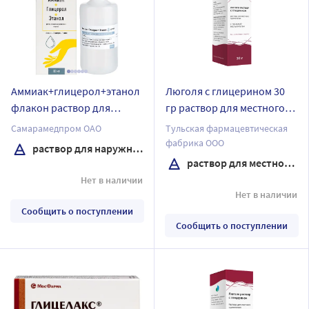
Аммиак+глицерол+этанол
Люголя с глицерином 30
флакон раствор для
гр раствор для местного
наружного применения
применения
Самарамедпром ОАО
Тульская фармацевтическая
спиртовой 80 мл
фабрика ООО
раствор для наружного применения
раствор для местного применения
Нет в наличии
Нет в наличии
Сообщить о поступлении
Сообщить о поступлении