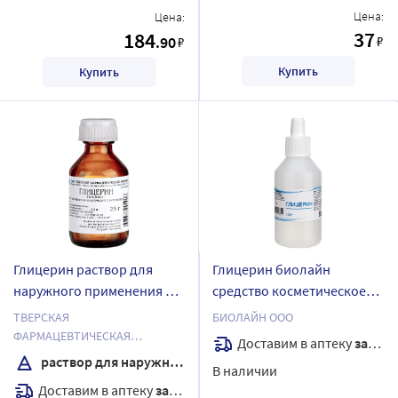
Цена:
Цена:
37
184
.90
₽
₽
Купить
Купить
Глицерин раствор для
Глицерин биолайн
наружного применения 25
средство косметическое
гр флакон
100 гр
ТВЕРСКАЯ
БИОЛАЙН ООО
ФАРМАЦЕВТИЧЕСКАЯ
Доставим в аптеку
завтра
ФАБРИКА ОАО
раствор для наружного применения
В наличии
Доставим в аптеку
завтра