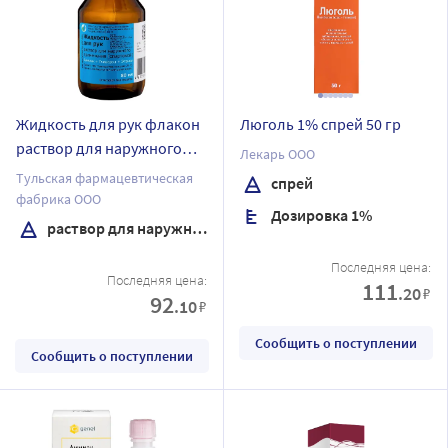
Жидкость для рук флакон
Люголь 1% спрей 50 гр
раствор для наружного
Лекарь ООО
применения спиртовой 80
Тульская фармацевтическая
спрей
мл
фабрика ООО
Дозировка 1%
раствор для наружного применения спиртовой
Последняя цена:
Последняя цена:
111
.20
₽
92
.10
₽
Сообщить о поступлении
Сообщить о поступлении