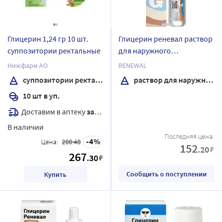
Глицерин 1,24 гр 10 шт.
Глицерин реневал раствор
суппозитории ректальные
для наружного
применения 25 мл тюбик-
Нижфарм АО
RENEWAL
капельница
суппозитории ректальные
раствор для наружного применения
10 шт в уп.
Доставим в аптеку
завтра
В наличии
Последняя цена:
4
Цена:
280.48
152
.20
₽
267
.30
₽
Сообщить о поступлении
Купить