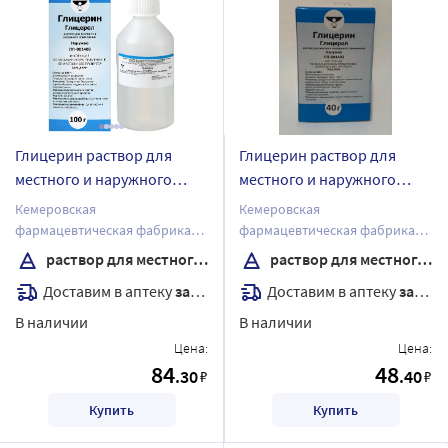
Глицерин раствор для
Глицерин раствор для
местного и наружного
местного и наружного
применения 100 гр флакон
применения 40 гр флакон
Кемеровская
Кемеровская
фармацевтическая фабрика
фармацевтическая фабрика
АО
АО
раствор для местного и наружного применения
раствор для местного и наружного применения
Доставим в аптеку
завтра
Доставим в аптеку
завтра
В наличии
В наличии
Цена:
Цена:
84
48
.30
.40
₽
₽
Купить
Купить