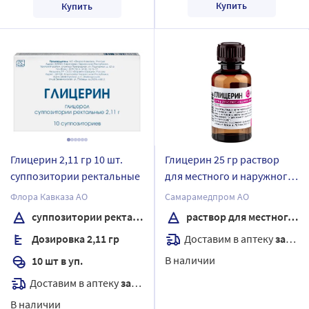
Купить
Купить
Глицерин 2,11 гр 10 шт.
Глицерин 25 гр раствор
суппозитории ректальные
для местного и наружного
применения исполнение
Флора Кавказа АО
Самарамедпром АО
полимерный флакон
суппозитории ректальные
раствор для местного и наружного применения
Доставим в аптеку
завтра
Дозировка 2,11 гр
В наличии
10 шт в уп.
Доставим в аптеку
завтра
В наличии