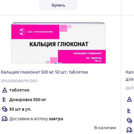
Купить
Кальция глюконат 500 мг 50 шт. таблетки
Кал
для
УРАЛБИОФАРМ ОАО
мл
ДАЛ
таблетки
Дозировка 500 мг
50 шт в уп.
Доставим в аптеку
завтра
В наличии