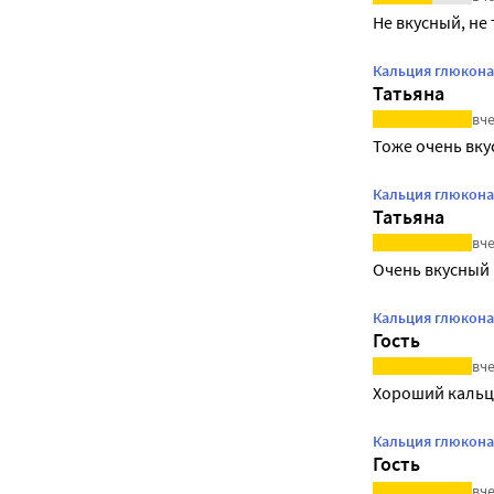
Не вкусный, не
Кальция глюконат
Татьяна
вче
Тоже очень вку
Кальция глюконат
Татьяна
вче
Очень вкусный 
Кальция глюконат
Гость
вче
Хороший каль
Кальция глюконат
Гость
вче