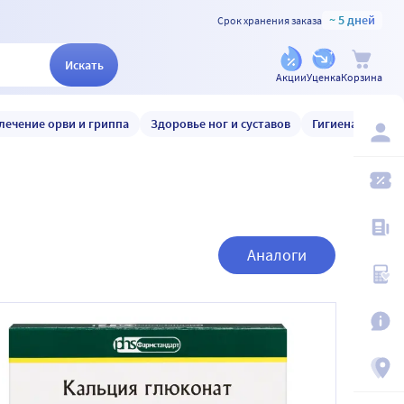
~ 5 дней
Срок хранения заказа
Искать
Акции
Уценка
Корзина
лечение орви и гриппа
Здоровье ног и суставов
Гигиена и уход
Аналоги