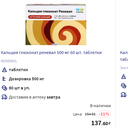
Кальция глюконат реневал 500 мг 60 шт. таблетки
Кал
таб
RENEWAL
Эко
таблетки
Дозировка 500 мг
60 шт в уп.
Доставим в аптеку
завтра
В наличии
11
Цена:
154.61
137
.60
₽