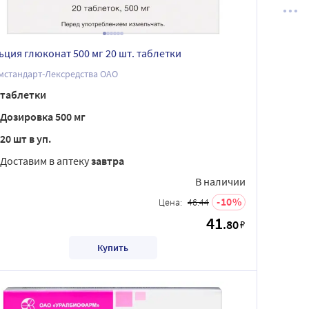
ьция глюконат 500 мг 20 шт. таблетки
мстандарт-Лексредства ОАО
таблетки
Дозировка 500 мг
20 шт в уп.
Доставим в аптеку
завтра
В наличии
10
Цена:
46.44
41
.80
₽
Купить