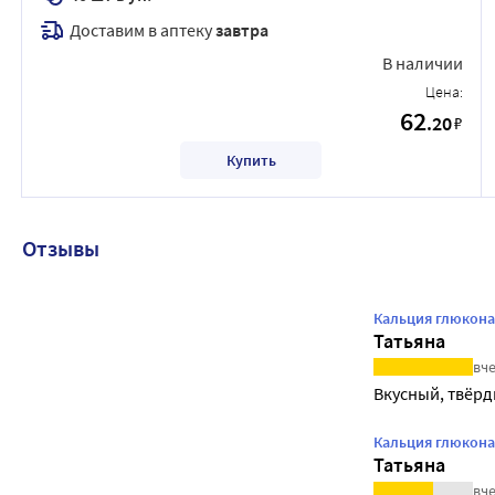
Доставим в аптеку
завтра
В наличии
Цена:
62
.20
₽
Купить
Отзывы
Кальция глюконат
Татьяна
вче
Вкусный, твëрд
Кальция глюконат
Татьяна
вче