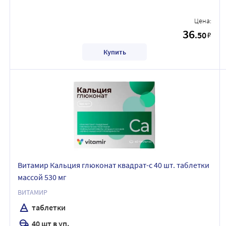
Цена:
36
.50
₽
Купить
Витамир Кальция глюконат квадрат-с 40 шт. таблетки
массой 530 мг
ВИТАМИР
таблетки
40 шт в уп.