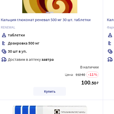
Кальция глюконат реневал 500 мг 30 шт. таблетки
Кал
RENEWAL
Фар
таблетки
Дозировка 500 мг
30 шт в уп.
Доставим в аптеку
завтра
В наличии
11
Цена:
112.92
100
.50
₽
Купить