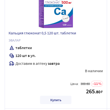
Кальция глюконат 0,5 120 шт. таблетки
ЭВАЛАР
таблетки
120 шт в уп.
Доставим в аптеку
завтра
В наличии
11
Цена:
300.68
265
.80
₽
Купить