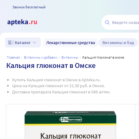
Звонок бесплатный
Лекарственные средства
Витамины и бад
Каталог
главная
витамины и добавки
витамины
кальция глюконат в омске
Кальция глюконат в Омске
Купить Кальция глюконат в Омске в Apteka.ru.
Цена на Кальция глюконат от 21.30 руб. в Омске.
Доставка препарата Кальция глюконат в 549 аптек.