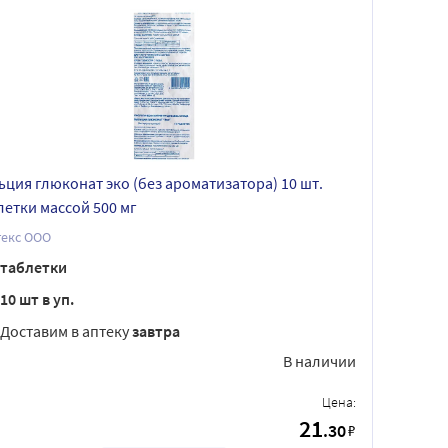
ьция глюконат эко (без ароматизатора) 10 шт.
летки массой 500 мг
текс ООО
таблетки
10 шт в уп.
Доставим в аптеку
завтра
В наличии
Цена:
21
.30
₽