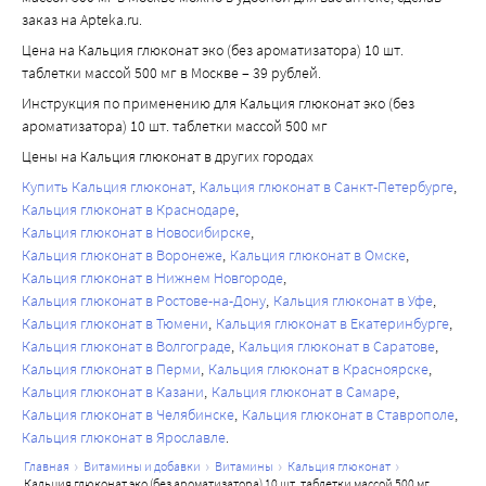
заказ на Apteka.ru.
Цена на Кальция глюконат эко (без ароматизатора) 10 шт.
таблетки массой 500 мг в Москве – 39 рублей.
Инструкция по применению для Кальция глюконат эко (без
ароматизатора) 10 шт. таблетки массой 500 мг
Цены на Кальция глюконат в других городах
Купить Кальция глюконат
Кальция глюконат в Санкт-Петербурге
Кальция глюконат в Краснодаре
Кальция глюконат в Новосибирске
Кальция глюконат в Воронеже
Кальция глюконат в Омске
Кальция глюконат в Нижнем Новгороде
Кальция глюконат в Ростове-на-Дону
Кальция глюконат в Уфе
Кальция глюконат в Тюмени
Кальция глюконат в Екатеринбурге
Кальция глюконат в Волгограде
Кальция глюконат в Саратове
Кальция глюконат в Перми
Кальция глюконат в Красноярске
Кальция глюконат в Казани
Кальция глюконат в Самаре
Кальция глюконат в Челябинске
Кальция глюконат в Ставрополе
Кальция глюконат в Ярославле
главная
витамины и добавки
витамины
кальция глюконат
кальция глюконат эко (без ароматизатора) 10 шт. таблетки массой 500 мг