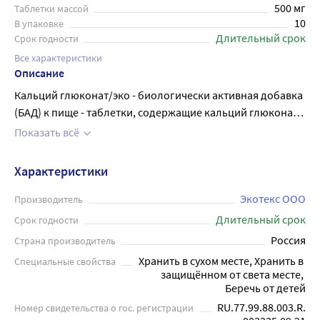
500 мг
Таблетки массой
10
В упаковке
Длительный срок
Срок годности
Все характеристики
Описание
Кальций глюконат/эко - биологически активная добавка
(БАД) к пище - таблетки, содержащие кальций глюконат
массой 0,5 г каждая. Этот препарат используется в
Показать всё
качестве биологически активной добавки к пище –
дополнительного источника кальция. Суточная доза, 4
Характеристики
таблетки, содержит кальция 162 мг. Таблетки
предназначены для приема внутрь, взрослыми по 2
Экотекс ООО
Производитель
таблетки 2 раза в день во время еды.
Длительный срок
Срок годности
Продолжительность приёма 2-4 недели. Продается в
Россия
Страна производитель
упаковках по 10 таблеток.
Хранить в сухом месте, Хранить в 
Специальные свойства
защищённом от света месте, 
Беречь от детей
RU.77.99.88.003.R.
Номер свидетельства о гос. регистрации