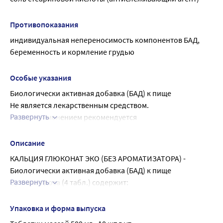
Противопоказания
индивидуальная непереносимость компонентов БАД, 
беременность и кормление грудью
Особые указания
Биологически активная добавка (БАД) к пище
Не является лекарственным средством.
Развернуть
Перед применением рекомендуется 
проконсультироваться с врачом.
Описание
КАЛЬЦИЯ ГЛЮКОНАТ ЭКО (БЕЗ АРОМАТИЗАТОРА) - 
Биологически активная добавка (БАД) к пище
Развернуть
Суточная доза (4 табл.) содержит:
Кальций - 162 мг - 16% от рекомендуемого уровня 
суточного потребления
Упаковка и форма выпуска
Препарат Кальция Глюконат «Эко» предназначен для 