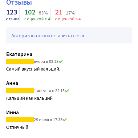
Отзывы
нервно-мышечного аппарата с развитием склонности к 
123
102
21
83%
17%
судорогам.
отзыва
с оценкой ≥ 4
с оценкой < 4
Авторизоваться и оставить отзыв
Екатерина
вчера в 03:13
Самый вкусный кальций.
Анна
1 августа в 22:15
Кальций как кальций
Инна
29 июля в 17:38
Отличный.