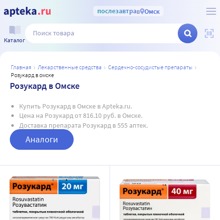
послезавтра
в
Омск
Каталог
главная
лекарственные средства
сердечно-сосудистые препараты
розукард в омске
Розукард в Омске
Купить Розукард в Омске в Apteka.ru.
Цена на Розукард от 816.10 руб. в Омске.
Доставка препарата Розукард в 555 аптек.
Аналоги