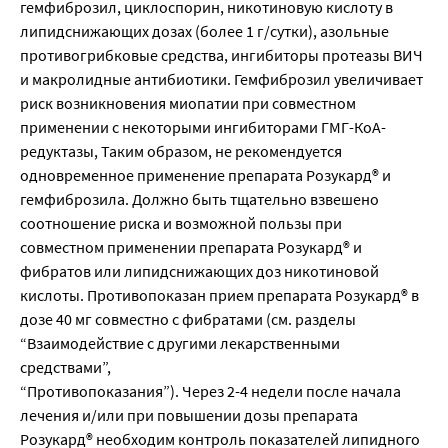
гемфиброзил, циклоспорин, никотиновую кислоту в
липидснижающих дозах (более 1 г/сутки), азольные
противогрибковые средства, ингибиторы протеазы ВИЧ
и макролидные антибиотики. Гемфиброзил увеличивает
риск возникновения миопатии при совместном
применении с некоторыми ингибиторами ГМГ-КоА-
редуктазы, Таким образом, не рекомендуется
одновременное применение препарата Розукард® и
гемфиброзила. Должно быть тщательно взвешено
соотношение риска и возможной пользы при
совместном применении препарата Розукард® и
фибратов или липидснижающих доз никотиновой
кислоты. Противопоказан прием препарата Розукард® в
дозе 40 мг совместно с фибратами (см. разделы
“Взаимодействие с другими лекарственными
средствами”,
“Противопоказания”). Через 2-4 недели после начала
лечения и/или при повышении дозы препарата
Розукард® необходим контроль показателей липидного