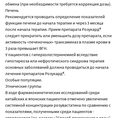
обмена (при необходимости требуется коррекция дозы).
Печень
Рекомендуется проводить определение показателей
функции печени до начала терапии и через 3 месяца
после начала терапии. Прием препарата Розукард®
следует прекратить или уменьшить дозу препарата, если
активность «печеночных» трансаминаз в плазме крови в
3 раза превышает ВГН.
У пациентов с гиперхолестеринемией вследствие
гипотиреоза или нефротического синдрома терапия
основных заболеваний должна проводиться до начала
лечения препаратом Розукард®.
Особые популяции.
Этнические группы
В ходе фармакокинетических исследований среди
китайских и японских пациентов отмечено увеличение
системной концентрации розувастатина по сравнению с
показателями, полученными среди пациентов -
европеоидов (см. разделы "Способ применения и дозы”