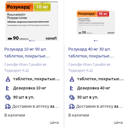
Розукард 10 мг 90 шт.
Розукард 40 мг 30 шт.
таблетки, покрытые
таблетки, покрытые
пленочной оболочкой
пленочной оболочкой
Санофи Илач Санайи ве
Санофи Илач Санайи ве
Тиджарет А.Ш
Тиджарет А.Ш
таблетки, покрытые пленочной оболочкой
таблетки, покрытые пленочной оболочкой
Дозировка 10 мг
Дозировка 40 мг
90 шт в уп.
30 шт в уп.
Доставим в аптеку
завтра
Доставим в аптеку
завтра
В наличии
В наличии
Цена:
Цена: