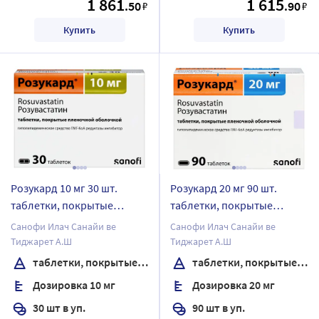
1 861
1 615
.50
.90
₽
₽
Купить
Купить
Розукард 10 мг 30 шт.
Розукард 20 мг 90 шт.
таблетки, покрытые
таблетки, покрытые
пленочной оболочкой
пленочной оболочкой
Санофи Илач Санайи ве
Санофи Илач Санайи ве
Тиджарет А.Ш
Тиджарет А.Ш
таблетки, покрытые пленочной оболочкой
таблетки, покрытые пленочной оболочкой
Дозировка 10 мг
Дозировка 20 мг
30 шт в уп.
90 шт в уп.