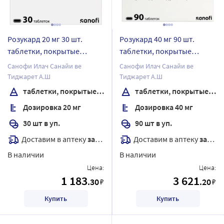
Розукард 20 мг 30 шт.
Розукард 40 мг 90 шт.
таблетки, покрытые
таблетки, покрытые
пленочной оболочкой
пленочной оболочкой
Санофи Илач Санайи ве
Санофи Илач Санайи ве
Тиджарет А.Ш
Тиджарет А.Ш
таблетки, покрытые пленочной оболочкой
таблетки, покрытые пленочной оболочкой
Дозировка 20 мг
Дозировка 40 мг
30 шт в уп.
90 шт в уп.
Доставим в аптеку
завтра
Доставим в аптеку
завтра
В наличии
В наличии
Цена:
Цена:
1 183
3 621
.30
.20
₽
₽
Купить
Купить