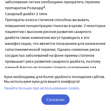
заболевание легких необходимо прекратить терапию
препаратом Poзукард®.
Сахарный диабет 2 типа
Препараты класса статинов способны вызывать
повышение концентрации глюкозы в крови. У некоторых
пациентов с высоким риском развития сахарного
диабета такие изменения могут приводить к его
манифестации, что является показанием для назначения
гипогликемической терапии. Однако снижение риска
сосудистых заболеваний на фоне приема статинов
превышает риск развития сахарного диабета, поэтому
данный фактор не должен служить основанием для
отмены лечения статинами. За пациентами группы риска
Куки необходимы для более удобного посещения сайтов.
(концентрация глюкозы в крови натощак 5,6-6,9 ммоль/
Мы используем куки для вашего комфорта!
л, индекс массы тела (ИМТ) > 30 кг/м2,
Узнайте больше про использование cookie.
гипертриглицеридемия, артериальная гипертензия в
анамнезе) следует установить врачебное наблюдение и
Согласен
регулярно проводить контроль биохимических
Корзина
Вход / Регистрация
параметров.