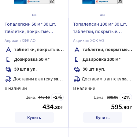
Топалепсин 50 мг 30 шт.
Топалепсин 100 мг 30 шт.
таблетки, покрытые
таблетки, покрытые
пленочной оболочкой
пленочной оболочкой
Акрихин ХФК АО
Акрихин ХФК АО
таблетки, покрытые пленочной оболочкой
таблетки, покрытые пленочной оболочкой
Дозировка 50 мг
Дозировка 100 мг
30 шт в уп.
30 шт в уп.
Доставим в аптеку
завтра
Доставим в аптеку
завтра
В наличии
В наличии
2
2
Цена:
443.16
Цена:
608.06
434
595
.30
.90
₽
₽
Купить
Купить