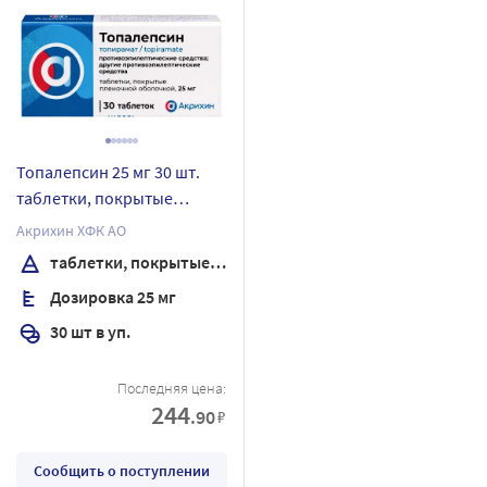
Топалепсин 25 мг 30 шт.
таблетки, покрытые
пленочной оболочкой
Акрихин ХФК АО
таблетки, покрытые пленочной оболочкой
Дозировка 25 мг
30 шт в уп.
Последняя цена:
244
.90
₽
Сообщить о поступлении