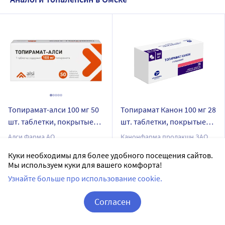
Топирамат-алси 100 мг 50
Топирамат Канон 100 мг 28
шт. таблетки, покрытые
шт. таблетки, покрытые
пленочной оболочкой
пленочной оболочкой
Алси Фарма АО
Канонфарма продакшн ЗАО
таблетки, покрытые пленочной оболочкой
таблетки, покрытые пленочной оболочкой
Куки необходимы для более удобного посещения сайтов.
Мы используем куки для вашего комфорта!
Дозировка 100 мг
Дозировка 100 мг
Узнайте больше про использование cookie.
50 шт в уп.
28 шт в уп.
Доставим в аптеку
завтра
Доставим в аптеку
завтра
Согласен
В наличии
В наличии
Корзина
Вход / Регистрация