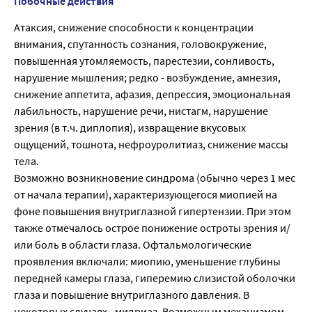
Побочные действия
Атаксия, снижение способности к концентрации
внимания, спутанность сознания, головокружение,
повышенная утомляемость, парестезии, сонливость,
нарушение мышления; редко - возбуждение, амнезия,
снижение аппетита, афазия, депрессия, эмоциональная
лабильность, нарушение речи, нистагм, нарушение
зрения (в т.ч. диплопия), извращение вкусовых
ощущений, тошнота, нефроуролитиаз, снижение массы
тела.
Возможно возникновение синдрома (обычно через 1 мес
от начала терапии), характеризующегося миопией на
фоне повышения внутриглазной гипертензии. При этом
также отмечалось острое понижение остроты зрения и/
или боль в области глаза. Офтальмологические
проявления включали: миопию, уменьшение глубины
передней камеры глаза, гиперемию слизистой оболочки
глаза и повышение внутриглазного давления. В
некоторых случаях - мидриаз. Возможным механизмом