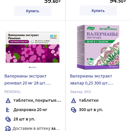
94
59
.50
.60
₽
₽
Купить
Купить
Валерианы экстракт
Валерианы экстракт
реневал 20 мг 28 шт.
эвалар 0,25 300 шт.
таблетки, покрытые
таблетки
RENEWAL
Эвалар ЗАО
пленочной оболочкой
таблетки, покрытые пленочной оболочкой
таблетки
Дозировка 20 мг
300 шт в уп.
28 шт в уп.
Доставим в аптеку
завтра