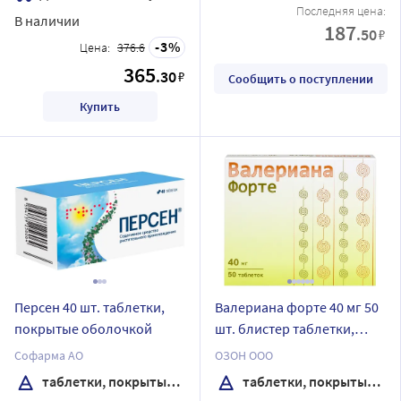
Последняя цена:
В наличии
187
.50
₽
3
Цена:
376.6
365
.30
₽
Сообщить о поступлении
Купить
Персен 40 шт. таблетки,
Валериана форте 40 мг 50
покрытые оболочкой
шт. блистер таблетки,
покрытые пленочной
Софарма АО
ОЗОН ООО
оболочкой
таблетки, покрытые оболочкой
таблетки, покрытые пленочной оболочкой