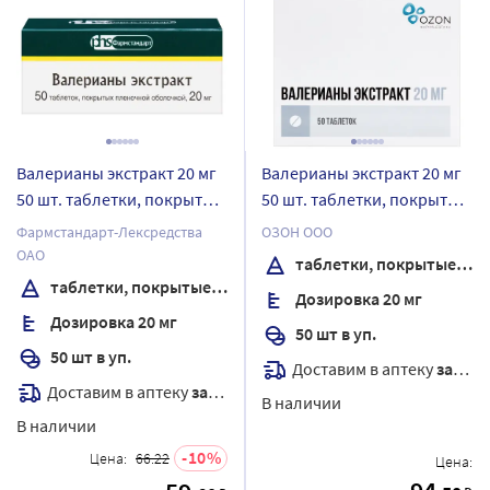
Валерианы экстракт 20 мг
Валерианы экстракт 20 мг
50 шт. таблетки, покрытые
50 шт. таблетки, покрытые
оболочкой
пленочной оболочкой
Фармстандарт-Лексредства
ОЗОН ООО
блистер
ОАО
таблетки, покрытые пленочной оболочкой
таблетки, покрытые оболочкой
Дозировка 20 мг
Дозировка 20 мг
50 шт в уп.
50 шт в уп.
Доставим в аптеку
завтра
Доставим в аптеку
завтра
В наличии
В наличии
10
Цена:
66.22
Цена: