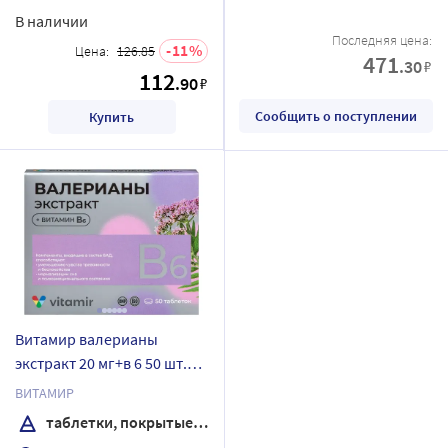
В наличии
Последняя цена:
11
Цена:
126.85
471
.30
₽
112
.90
₽
Сообщить о поступлении
Купить
Витамир валерианы
экстракт 20 мг+в 6 50 шт.
таблетки, покрытые
ВИТАМИР
пленочной оболочкой
таблетки, покрытые пленочной оболочкой
массой 104 мг