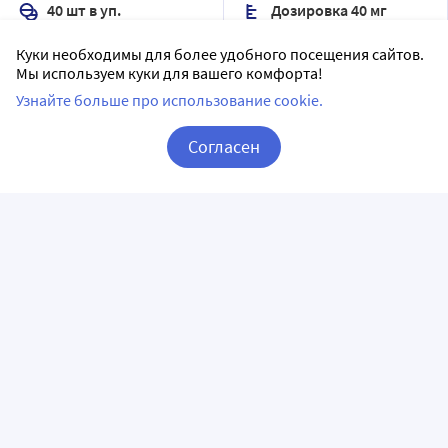
40 шт в уп.
Дозировка 40 мг
Доставим в аптеку
завтра
50 шт в уп.
Куки необходимы для более удобного посещения сайтов.
В наличии
Мы используем куки для вашего комфорта!
Доставим в аптеку
завтра
Узнайте больше про использование cookie.
3
Цена:
618.97
В наличии
600
.40
19
₽
Цена:
260.2
Согласен
208
.20
₽
Купить
Корзина
Вход / Регистрация
Купить
Валосомнин 40 шт.
Персен ночь 20 шт.