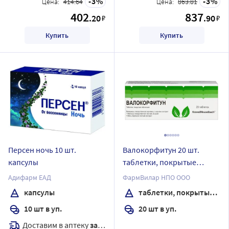
3
3
Цена:
414.64
Цена:
863.81
402
837
.20
.90
₽
₽
Купить
Купить
Персен ночь 10 шт.
Валокорфитун 20 шт.
капсулы
таблетки, покрытые
оболочкой
Адифарм ЕАД
ФармВилар НПО ООО
капсулы
таблетки, покрытые оболочкой
10 шт в уп.
20 шт в уп.
Доставим в аптеку
завтра