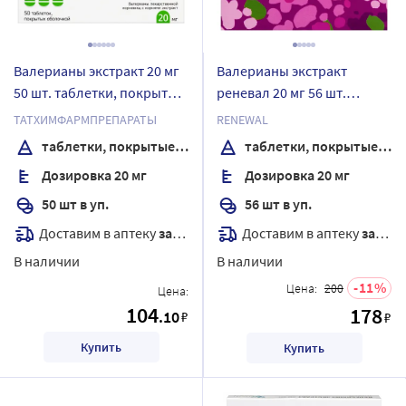
Валерианы экстракт 20 мг
Валерианы экстракт
50 шт. таблетки, покрытые
реневал 20 мг 56 шт.
оболочкой
таблетки, покрытые
ТАТХИМФАРМПРЕПАРАТЫ
RENEWAL
пленочной оболочкой
таблетки, покрытые оболочкой
таблетки, покрытые пленочной оболочкой
Дозировка 20 мг
Дозировка 20 мг
50 шт в уп.
56 шт в уп.
Доставим в аптеку
завтра
Доставим в аптеку
завтра
В наличии
В наличии
11
Цена:
200
Цена:
104
178
.10
₽
₽
Купить
Купить