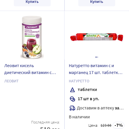
Купить
Купить
Леовит кисель
Натуретто витамин с и
диетический витамин с
марганец 17 шт. таблетки
лютеин для глаз 400 гр
массой 2200 мг/клубника
ЛЕОВИТ
НАТУРЕТТО
таблетки
17 шт в уп.
Доставим в аптеку
завтра
В наличии
Последняя цена:
7
Цена:
123.66