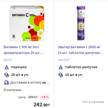
Витамин с 900 мг без
Эвалар витамин с 2000 мг
ароматизатора 20 шт.
15 шт. таблетки шипучие
пакет-саше порошок
массой 5 г
ERZIG
ЭВАЛАР
массой 5 гр
порошок
таблетки шипучие
20 шт в уп.
15 шт в уп.
Доставим в аптеку
завтра
В наличии
16
Цена:
289.17
Нет в наличии
242
.90
₽