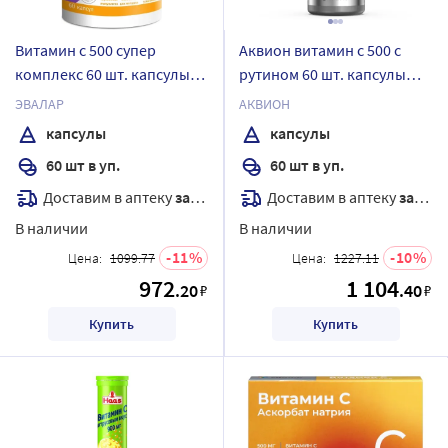
Витамин c 500 супер
Аквион витамин с 500 с
комплекс 60 шт. капсулы
рутином 60 шт. капсулы
массой 0,78 г
массой 835 мг
ЭВАЛАР
АКВИОН
капсулы
капсулы
60 шт в уп.
60 шт в уп.
Доставим в аптеку
завтра
Доставим в аптеку
завтра
В наличии
В наличии
11
10
Цена:
1099.77
Цена:
1227.11
972
1 104
.20
.40
₽
₽
Купить
Купить