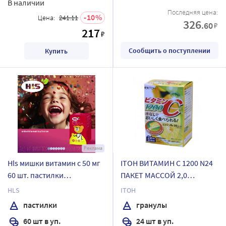
В наличии
Последняя цена:
10
Цена:
241.11
326
.60
₽
217
₽
Сообщить о поступлении
Купить
Реклама
Hls мишки витамин с 50 мг
ITOH ВИТАМИН С 1200 N24
60 шт. пастилки
ПАКЕТ МАССОЙ 2,0
жевательные по 2,5 г/
ГРАНУЛЫ
HLS
ITOH
лимон и апельсин
пастилки
гранулы
60 шт в уп.
24 шт в уп.