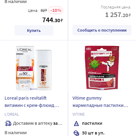
В наличии
Последняя цена:
10
Цена:
827
1 257
.20
₽
744
.30
₽
Сообщить о поступлении
Купить
Loreal paris revitalift
Vitime gummy
витамин с крем-флюид
мармеладные пастилки
дневной для лица spf50 50
витамин с 30 шт. пастилки
L’OREAL
VITIME
мл
жевательные массой 2500
Доставим в аптеку
завтра
пастилки
мг/клубника
В наличии
30 шт в уп.