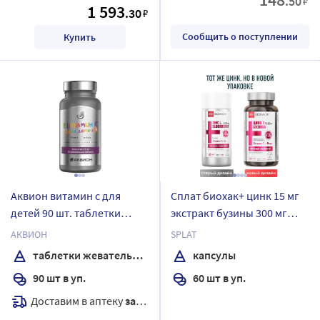
.50
₽
1 593
.30
₽
Сообщить о поступлении
Купить
Аквион витамин с для
Сплат биохак+ цинк 15 мг
детей 90 шт. таблетки
экстракт бузины 300 мг
жевательные массой 1000
плюс синергисты витамин
АКВИОН
SPLAT
мг
с медь 60 шт. капсулы
таблетки жевательные
капсулы
массой 535 мг
90 шт в уп.
60 шт в уп.
Доставим в аптеку
завтра