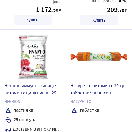
5
Цена:
220.74
Цена:
1 172
209
.50
₽
.70
₽
Купить
Купить
Herbion иммуно эхинацея
Натуретто витамин с 39 гр
витамин с цинк вишня 25
таблетки/апельсин
шт. пастилки массой 2,5 г
HERBION
НАТУРЕТТО
пастилки
таблетки
25 шт в уп.
Доставим в аптеку
завтра