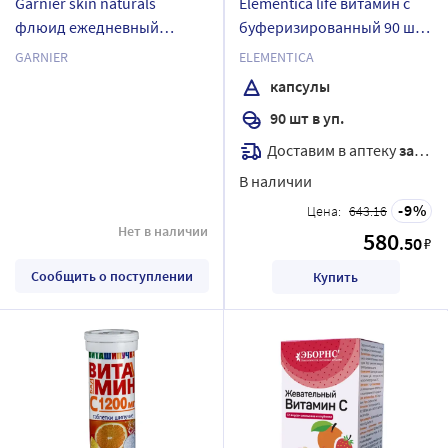
Garnier skin naturals
Elementica life витамин с
флюид ежедневный
буферизированный 90 шт.
солнцезащитный витамин
капсулы массой 600 мг
GARNIER
ELEMENTICA
с совершенное сияние 40
капсулы
мл
90 шт в уп.
Доставим в аптеку
завтра
В наличии
9
Цена:
643.16
Нет в наличии
580
.50
₽
Сообщить о поступлении
Купить