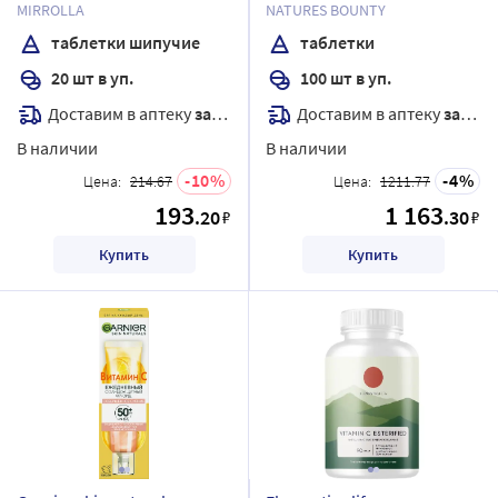
таблетки шипучие со
таблетки массой 673,409 мг
MIRROLLA
NATURES BOUNTY
вкусом апельсина массой
таблетки шипучие
таблетки
3500 мг
20 шт в уп.
100 шт в уп.
Доставим в аптеку
завтра
Доставим в аптеку
завтра
В наличии
В наличии
10
4
Цена:
214.67
Цена:
1211.77
193
1 163
.20
.30
₽
₽
Купить
Купить