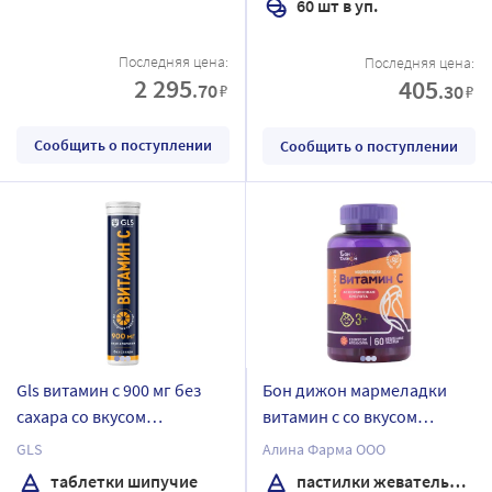
60 шт в уп.
Последняя цена:
Последняя цена:
2 295
405
.70
₽
.30
₽
Сообщить о поступлении
Сообщить о поступлении
Gls витамин с 900 мг без
Бон дижон мармеладки
сахара со вкусом
витамин с со вкусом
апельсина 20 шт. таблетки
апельсина 60 шт. пастилки
GLS
Алина Фарма ООО
шипучие массой 3,8 г
жевательные массой 3 гр
таблетки шипучие
пастилки жевательные