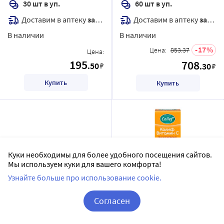
30 шт в уп.
60 шт в уп.
Доставим в аптеку
завтра
Доставим в аптеку
завтра
В наличии
В наличии
17
Цена:
853.37
Цена:
195
708
.50
₽
.30
₽
Купить
Купить
Куки необходимы для более удобного посещения сайтов.
Мы используем куки для вашего комфорта!
Узнайте больше про использование cookie.
Натуретто витамин с 17 шт.
Колиф витамин с 30 мл
Согласен
таблетки массой 2200 мг/
флакон-капельница
Корзина
Вход / Регистрация
апельсин
НАТУРЕТТО
КОЛИФ