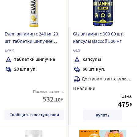
Evam витамин с 240 мг 20
Gls витамин с 900 60 шт.
шт. таблетки шипучие
капсулы массой 500 мг
массой 4,1 г
EVAM
GLS
таблетки шипучие
капсулы
20 шт в уп.
60 шт в уп.
Доставим в аптеку
завтра
В наличии
Последняя цена:
Цена:
532
.10
₽
475
₽
Сообщить о поступлении
Купить