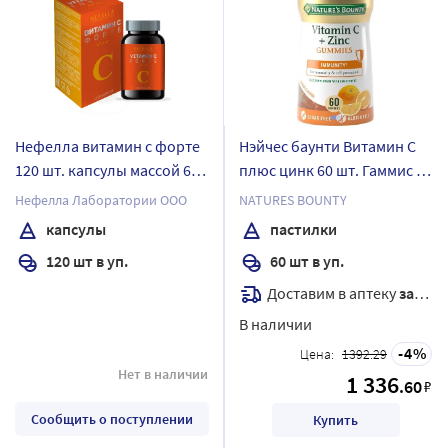
Нефелла витамин с форте
Нэйчес баунти Витамин С
120 шт. капсулы массой 680
плюс цинк 60 шт. Гаммис -
мг
жевательные пастилки
Нефелла Лаборатории ООО
NATURES BOUNTY
массой 2 гр
капсулы
пастилки
120 шт в уп.
60 шт в уп.
Доставим в аптеку
завтра
В наличии
4
Цена:
1392.29
Нет в наличии
1 336
.60
₽
Сообщить о поступлении
Купить