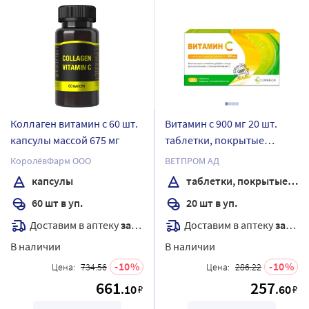
Коллаген витамин с 60 шт.
Витамин с 900 мг 20 шт.
капсулы массой 675 мг
таблетки, покрытые
пленочной оболочкой
КоролёвФарм ООО
ВЕТПРОМ АД
массой 1440 мг
капсулы
таблетки, покрытые пленочной оболочкой
60 шт в уп.
20 шт в уп.
Доставим в аптеку
завтра
Доставим в аптеку
завтра
В наличии
В наличии
10
10
Цена:
734.56
Цена:
286.22
661
257
.10
.60
₽
₽