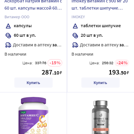
Аскорбат натрия витамин с
Imokey витамин с 900 мг 20
60 шт. капсулы массой 600
шт. таблетки шипучие
мг
массой 4 гр
Витамер ООО
IMOKEY
капсулы
таблетки шипучие
60 шт в уп.
20 шт в уп.
Доставим в аптеку
завтра
Доставим в аптеку
завтра
В наличии
В наличии
15
24
Цена:
337.76
Цена:
256.32
287
193
.10
.50
₽
₽
Купить
Купить