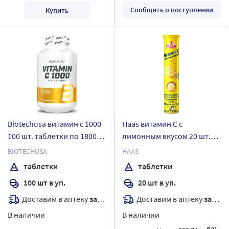
Сообщить о поступлении
Купить
Biotechusa витамин с 1000
Haas витамин С с
100 шт. таблетки по 1800
лимонным вкусом 20 шт.
мг
таблетки массой 4 гр
BIOTECHUSA
HAAS
таблетки
таблетки
100 шт в уп.
20 шт в уп.
Доставим в аптеку
завтра
Доставим в аптеку
завтра
В наличии
В наличии