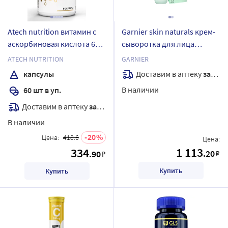
Atech nutrition витамин с
Garnier skin naturals крем-
аскорбиновая кислота 60
сыворотка для лица
шт. капсулы массой 620 мг
витамин с 50 мл
ATECH NUTRITION
GARNIER
Доставим в аптеку
завтра
капсулы
В наличии
60 шт в уп.
Доставим в аптеку
завтра
В наличии
20
Цена:
418.6
Цена:
1 113
334
.20
.90
₽
₽
Купить
Купить