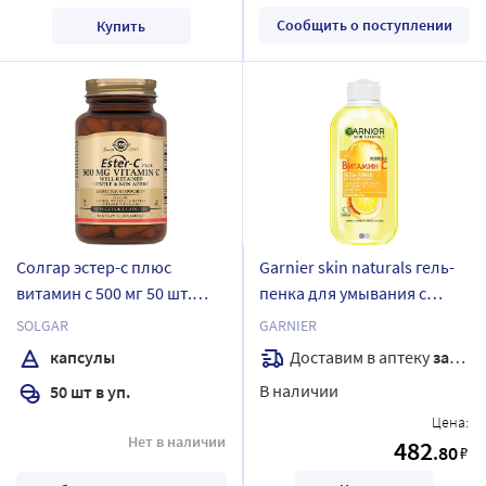
Сообщить о поступлении
Купить
Солгар эстер-с плюс
Garnier skin naturals гель-
витамин с 500 мг 50 шт.
пенка для умывания с
капсулы массой 840 мг
водой витамин с 200 мл
SOLGAR
GARNIER
Доставим в аптеку
завтра
капсулы
В наличии
50 шт в уп.
Цена:
Нет в наличии
482
.80
₽