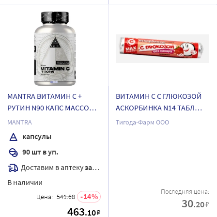
MANTRA ВИТАМИН С +
ВИТАМИН С С ГЛЮКОЗОЙ
РУТИН N90 КАПС МАССОЙ
АСКОРБИНКА N14 ТАБЛ
620МГ
МАССОЙ 3Г/СО ВКУСОМ
MANTRA
Тигода-Фарм ООО
МАЛИНЫ
капсулы
90 шт в уп.
Доставим в аптеку
завтра
В наличии
Последняя цена:
14
Цена:
541.68
30
.20
₽
463
.10
₽