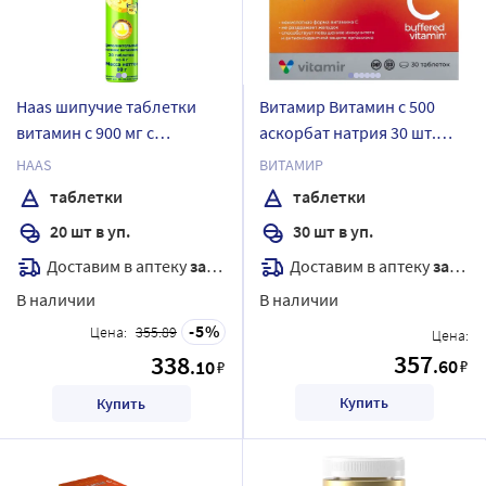
Haas шипучие таблетки
Витамир Витамин с 500
витамин с 900 мг с
аскорбат натрия 30 шт.
цитрусовым вкусом 20 шт.
таблетки массой 1000 мг
HAAS
ВИТАМИР
таблетки массой 4 гр
таблетки
таблетки
20 шт в уп.
30 шт в уп.
Доставим в аптеку
завтра
Доставим в аптеку
завтра
В наличии
В наличии
5
Цена:
355.89
Цена:
357
338
.60
.10
₽
₽
Купить
Купить