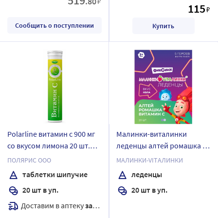
519
.80
₽
115
₽
Сообщить о поступлении
Купить
Polarline витамин с 900 мг
Малинки-виталинки
со вкусом лимона 20 шт.
леденцы алтей ромашка и
таблетки шипучие массой
витамин с 20 шт. леденцы
ПОЛЯРИС ООО
МАЛИНКИ-VITАЛИНКИ
3,8 г
массой 3,25 г/вкус кола/
таблетки шипучие
леденцы
фиксики
20 шт в уп.
20 шт в уп.
Доставим в аптеку
завтра