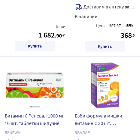
Доставим в аптеку
завтра
В наличии
5
Цена:
387.37
Цена:
1 682
368
.90
₽
₽
Купить
Купить
Витамин С Реневал 1000 мг
Бэби формула мишки
10 шт. таблетки шипучие
витамин С 30 шт.
жевательные пастилки
RENEWAL
ЭВАЛАР
массой 2,5 г