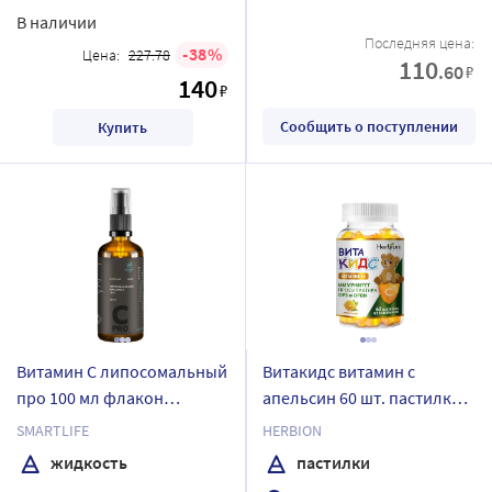
В наличии
Последняя цена:
38
Цена:
227.78
110
.60
₽
140
₽
Сообщить о поступлении
Купить
Витамин C липосомальный
Витакидс витамин с
про 100 мл флакон
апельсин 60 шт. пастилки
жидкость с дозатором
массой 2 гр
SMARTLIFE
HERBION
капельницей
жидкость
пастилки