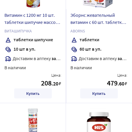
Витамин с 1200 мг 10 шт.
Эборнс жевательный
таблетки шипучие массой
витамин с 60 шт. таблетки
4 гр
массой 870 мг со вкусом
ВИТАШИПУЧКА
ABORNS
апельсина и клубники
таблетки шипучие
таблетки
10 шт в уп.
60 шт в уп.
Доставим в аптеку
завтра
Доставим в аптеку
завтра
В наличии
В наличии
Цена:
Цена:
208
479
.20
.60
₽
₽
Купить
Купить