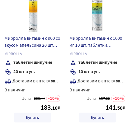
Мирролла витамин с 900 со
Мирролла витамин с 1000
вкусом апельсина 20 шт.
мг 10 шт. таблетки
таблетки шипучие
шипучие со вкусом
MIRROLLA
MIRROLLA
апельсина массой 3800 мг
таблетки шипучие
таблетки шипучие
20 шт в уп.
10 шт в уп.
Доставим в аптеку
завтра
Доставим в аптеку
завтра
В наличии
В наличии
10
10
Цена:
203.44
Цена:
157.22
183
141
.10
.50
₽
₽
Купить
Купить