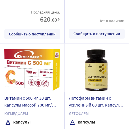
Последняя цена:
620
.60
₽
Нет в наличии
Сообщить о поступлении
Сообщить о поступлении
Витамин с 500 мг 30 шт.
Летофарм витамин с
капсулы массой 700 мг/
усиленный 60 шт. капсулы
югмедфарм
массой 810 мг/банка
ЮГМЕДФАРМ
ЛЕТОФАРМ
капсулы
капсулы