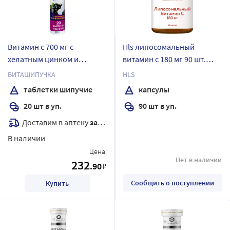
Витамин с 700 мг с
Hls липосомальный
хелатным цинком и
витамин с 180 мг 90 шт.
двухвалентным селеном 20
капсулы массой 1099 мг
ВИТАШИПУЧКА
HLS
шт. таблетки шипучие
таблетки шипучие
капсулы
массой 4 гр
20 шт в уп.
90 шт в уп.
Доставим в аптеку
завтра
В наличии
Цена:
Нет в наличии
232
.90
₽
Сообщить о поступлении
Купить