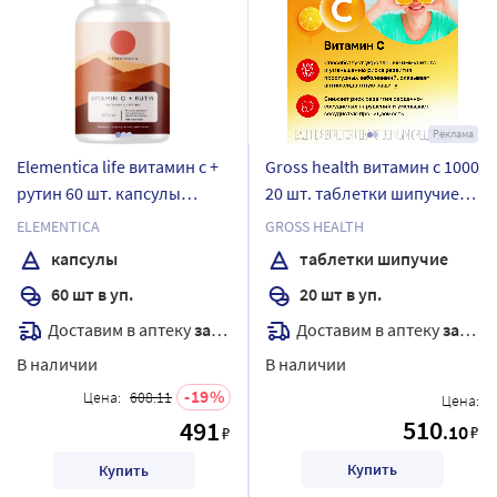
Реклама
Elementica life витамин с +
Gross health витамин с 1000
рутин 60 шт. капсулы
20 шт. таблетки шипучие
массой 620 мг
массой 3,5 г
ELEMENTICA
GROSS HEALTH
капсулы
таблетки шипучие
60 шт в уп.
20 шт в уп.
Доставим в аптеку
завтра
Доставим в аптеку
завтра
В наличии
В наличии
19
Цена:
608.11
Цена:
510
491
.10
₽
₽
Купить
Купить