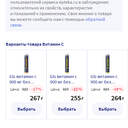
пользователей сервиса Apteka.ru в заблуждение
относительно их свойств, характеристик
и показаний к применению. Свое мнение о товаре
вы можете сообщить нам с помощью
обратной
связи
.
Варианты товара Витамин С
Gls витамин с
Gls витамин с
Gls витамин с
900 мг без
900 мг без
900 мг без
сахара со вкусом
сахара со вкусом
сахара со вкусом
17
21
18
Цена:
322
Цена:
323
Цена:
323
апельсина 20
лимона 20 шт.
цитрусов 20 шт.
267
255
264
шт. таблетки
таблетки
таблетки
₽
₽
₽
шипучие массой
шипучие массой
шипучие массой
3,8 г
Выбрать
3,8 г
Выбрать
3,8 г
Выбрать