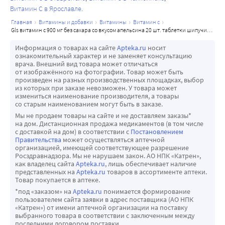
Витамин С в Ярославле
главная
витамины и добавки
витамины
витамин с
gls витамин с 900 мг без сахара со вкусом апельсина 20 шт. таблетки шипучие массой 3,8 г
Информация о товарах на сайте
Apteka.ru
носит
ознакомительный характер и не заменяет консультацию
врача. Внешний вид товара может отличаться
от изображённого на фотографии. Товар может быть
произведен на разных производственных площадках, выбор
из которых при заказе невозможен. У товара может
измениться наименование производителя, а товары
со старым наименованием могут быть в заказе.
Мы не продаем товары на сайте и не доставляем заказы*
на дом. Дистанционная продажа медикаментов (в том числе
с доставкой на дом) в соответствии с
Постановлением
Правительства
может осуществляться аптечной
организацией, имеющей соответствующее разрешение
Росздравнадзора. Мы не нарушаем закон. АО НПК «Катрен»,
как владелец сайта
Apteka.ru
, лишь обеспечивает наличие
представленных на
Apteka.ru
товаров в ассортименте аптеки.
Товар покупается в аптеке.
*под «заказом» на
Apteka.ru
понимается формирование
пользователем сайта заявки в адрес поставщика (АО НПК
«Катрен») от имени аптечной организации на поставку
выбранного товара в соответствии с заключенным между
последними договором поставки