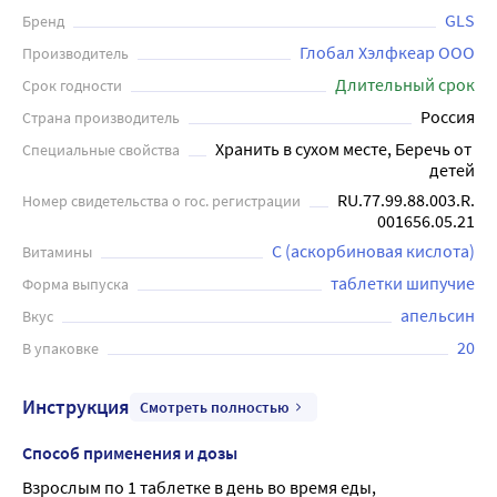
сахара, данный препарат правильно поддерживает
GLS
Бренд
уровень глюкозы в крови и не представляет угрозы для
Глобал Хэлфкеар ООО
Производитель
здоровья диабетиков. Этот витаминный комплекс
Длительный срок
Срок годности
идеально подходит для поддержания здоровья в
Россия
Страна производитель
периоды, когда организм нуждается в дополнительной
Хранить в сухом месте, Беречь от 
Специальные свойства
защите и поддержке.
детей
RU.77.99.88.003.R.
Номер свидетельства о гос. регистрации
001656.05.21
С (аскорбиновая кислота)
Витамины
таблетки шипучие
Форма выпуска
апельсин
Вкус
20
В упаковке
Инструкция
Смотреть полностью
Способ применения и дозы
Взрослым по 1 таблетке в день во время еды, 