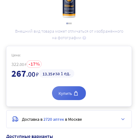
Внешний вид товара может отличаться от изображённого
на фотографии
Цена:
17
322
.00
₽
267
.00
за 1 ед.
₽
13
.35
₽
Купить
Доставка в
2720 аптек
в Москве
Доступные варианты