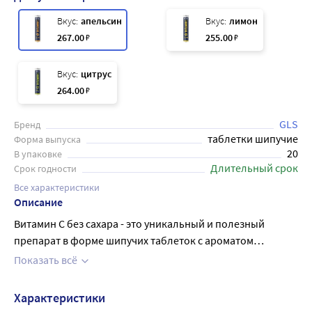
Вкус:
апельсин
Вкус:
лимон
267
.00
₽
255
.00
₽
Вкус:
цитрус
264
.00
₽
GLS
Бренд
таблетки шипучие
Форма выпуска
20
В упаковке
Длительный срок
Срок годности
Все характеристики
Описание
Витамин С без сахара - это уникальный и полезный
препарат в форме шипучих таблеток с ароматом
апельсина. Он содержит высокую дозу витамина С - 900
Показать всё
мг, что обеспечивает организм необходимым
количеством этого витамина, который является важным
Характеристики
элементом для здоровья и иммунитета. Без добавления