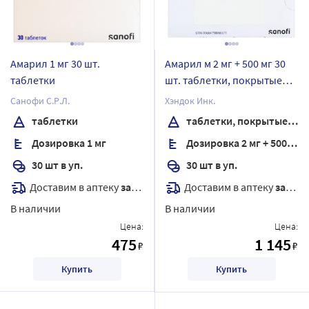
Амарил 1 мг 30 шт.
Амарил м 2 мг + 500 мг 30
таблетки
шт. таблетки, покрытые
пленочной оболочкой
Санофи С.Р.Л.
Хэндок Инк.
таблетки
таблетки, покрытые пленочной оболочкой
Дозировка 1 мг
Дозировка 2 мг + 500 мг
30 шт в уп.
30 шт в уп.
Доставим в аптеку
завтра
Доставим в аптеку
завтра
В наличии
В наличии
Цена:
Цена:
475
1 145
₽
₽
Купить
Купить