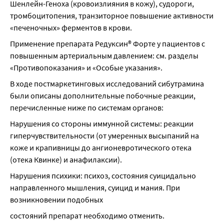
Шенлейн-Геноха (кровоизлияния в кожу), судороги, 
тромбоцитопения, транзиторное повышение активности 
«печеночных» ферментов в крови.
Применение препарата Редуксин® Форте у пациентов с 
повышенным артериальным давлением: см. разделы 
«Противопоказания» и «Особые указания».
В ходе постмаркетинговых исследований сибутрамина 
были описаны дополнительные побочные реакции, 
перечисленные ниже по системам органов:
Нарушения со стороны иммунной системы: реакции 
гиперчувствительности (от умеренных высыпаний на 
коже и крапивницы до ангионевротического отека 
(отека Квинке) и анафилаксии).
Нарушения психики: психоз, состояния суицидально 
направленного мышления, суицид и мания. При 
возникновении подобных
состояний препарат необходимо отменить.