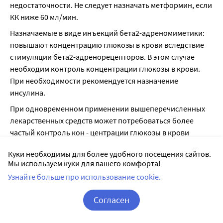
недостаточности. Не следует назначать метформин, если 
КК ниже 60 мл/мин.
Назначаемые в виде инъекций бета2-адреномиметики: 
повышают концентрацию глюкозы в крови вследствие 
стимуляции бета2-адренорецепторов. В этом случае 
необходим контроль концентрации глюкозы в крови. 
При необходимости рекомендуется назначение 
инсулина.
При одновременном применении вышеперечисленных 
лекарственных средств может потребоваться более 
частый контроль кон - центрации глюкозы в крови 
особенно в начале лечения. При необходимости доза 
Куки необходимы для более удобного посещения сайтов.
метформина может быть скорректирована в процессе 
Мы используем куки для вашего комфорта!
лечения и после его прекращения.
Узнайте больше про использование cookie.
Ингибиторы ангиотензинпревращающего фермента и 
другие гипотензивные лекарственные средства могут 
Согласен
снижать концентрацию глюкозы в крови. При 
Корзина
Вход / Регистрация
необходимости следует скорректировать дозу 