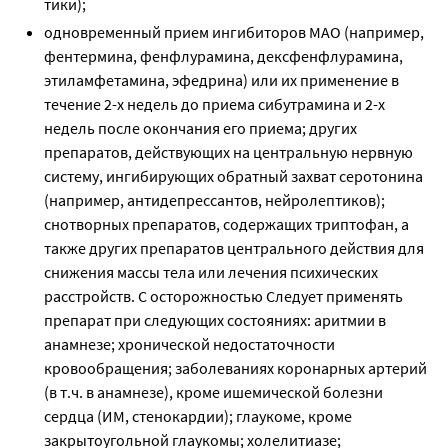
тики);
одновременный прием ингибиторов МАО (например,
фентермина, фенфлурамина, дексфенфлурамина,
этиламфетамина, эфедрина) или их применение в
течение 2-х недель до приема сибутрамина и 2-х
недель после окончания его приема; других
препаратов, действующих на центральную нервную
систему, ингибирующих обратный захват серотонина
(например, антидепрессантов, нейролептиков);
снотворных препаратов, содержащих триптофан, а
также других препаратов центрального действия для
снижения массы тела или лечения психических
расстройств. С осторожностью Следует применять
препарат при следующих состояниях: аритмии в
анамнезе; хронической недостаточности
кровообращения; заболеваниях коронарных артерий
(в т.ч. в анамнезе), кроме ишемической болезни
сердца (ИМ, стенокардии); глаукоме, кроме
закрытоугольной глаукомы; холелитиазе;