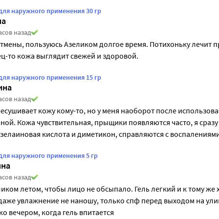
 для наружного применения 30 гр
на
асов назад
тмены, пользуюсь Азеликом долгое время. Потихоньку лечит п
ц-то кожа выглядит свежей и здоровой. 
 для наружного применения 15 гр
ина
асов назад
ресушивает кожу кому-то, но у меня наоборот после использова
ной. Кожа чувствительная, прыщики появляются часто, я сразу 
 азелаиновая кислота и диметикон, справляются с воспалениями
 для наружного применения 5 гр
ина
асов назад
иком летом, чтобы лицо не обсыпало. Гель легкий и к тому же 
даже увлажнение не наношу, только спф перед выходом на ули
о вечером, когда гель впитается