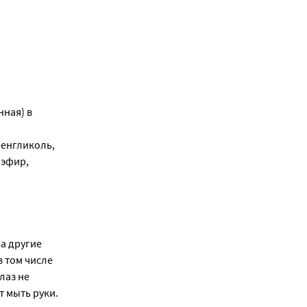
нная) в
ленгликоль,
 эфир,
на другие
 том числе
лаз не
т мыть руки.