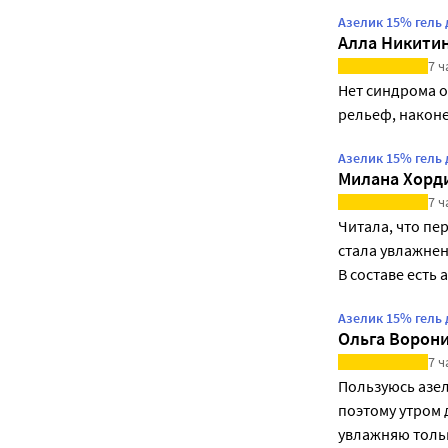
Азелик 15% гель
Алла Никити
7 ч
Нет синдрома о
рельеф, наконе
Азелик 15% гель
Милана Хорд
7 ч
Читала, что пе
стала увлажнен
В составе есть
Азелик 15% гель
Ольга Ворон
7 ч
Пользуюсь азел
поэтому утром 
увлажняю тольк