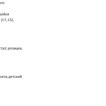
ого
шейся
С7, С5),
тул; розацеа,
ата; детский