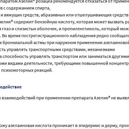
епаратом Азелик® розацеа рекомендуется отказаться от приме
в с содержанием спирта,
 и вяжущих средств, абразивных или отшелушивающих средств
Азелик® содержит бензойную кислоту, которая может вызвать 
 глаз и слизистых оболочек, и пропиленгликоль, который мож
. Во время пострегистрационного наблюдения редко сообщал
х бронхиальной астмы при наружном применении азелаиновой
сть управлять транспортными средствами, механизмами
на способность управлять транспортом или заниматься другими
ыми видами деятельности, требующими повышенной концент
 психомоторных реакций.
модействие
 взаимодействий при применении препарата Азелик® не выяв
ожу азелаиновая кислота проникает в эпидермис и дерму, про