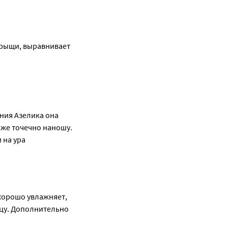
рыщи, выравнивает 
ния Азелика она 
же точечно наношу. 
 на ура
хорошо увлажняет, 
цу. Дополнительно 