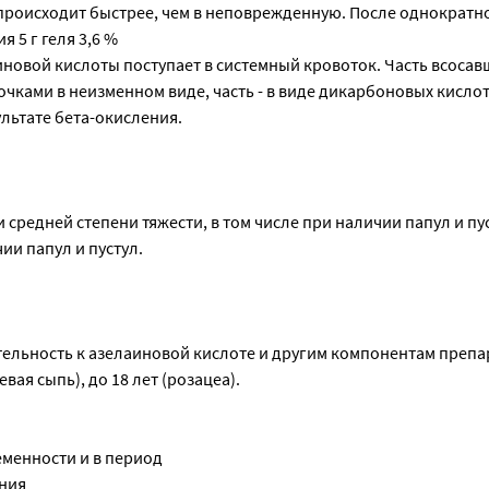
роисходит быстрее, чем в неповрежденную. После однократн
 5 г геля 3,6 %
иновой кислоты поступает в системный кровоток. Часть всосав
чками в неизменном виде, часть - в виде дикарбоновых кислот (
льтате бета-окисления.
и средней степени тяжести, в том числе при наличии папул и пус
ии папул и пустул.
ельность к азелаиновой кислоте и другим компонентам препар
евая сыпь), до 18 лет (розацеа).
менности и в период
ния