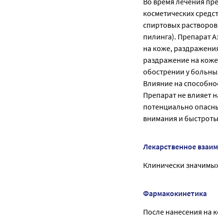
Во время лечения пр
косметических средст
спиртовых растворов
пилинга). Препарат 
на коже, раздражения
раздражение на коже
обострении у больны
Влияние на способно
Препарат не влияет 
потенциально опасн
внимания и быстроты
Лекарственное взаи
Клинически значимых
Фармакокинетика
После нанесения на к