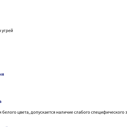
 угрей
ия
а
и белого цвета, допускается наличие слабого специфического з