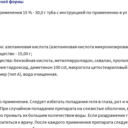
нной формы
рименения 15 % - 30,0 г туба с инструкцией по применению в уп
о: азелаиновая кислота (азелоиновая кислота микронизирова
ество - 15,00 г;
ества: бензойная кислота, метилпирролидон, сквалан, пропи
рия гидроксид, диметикон 100 cst, макрогола цетостеариловый
ер (тип А), вода очищенная.
 применения. Следует избегать попадания геля в глаза, рот и 
 При случайном попадании препарата на слизистые оболочки, в
мо промыть их большим количеством воды. Если раздражение г
ратиться к врачу. После каждого применения препарата следуе