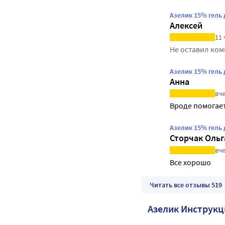
Азелик 15% гель
Алексей
11 
Не оставил ко
Азелик 15% гель
Анна
вче
Вроде помогает
Азелик 15% гель
Сторчак Ольг
вче
Все хорошо
Читать все отзывы 519
Азелик Инструкц