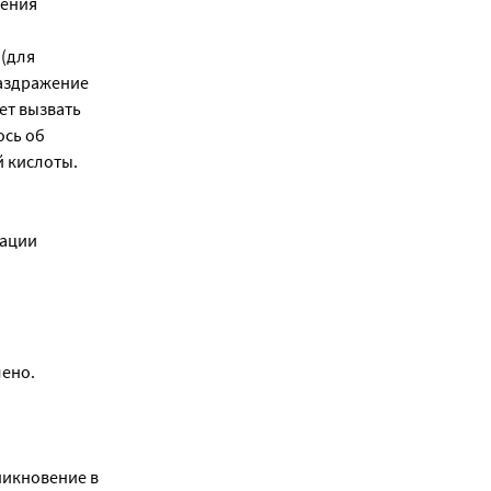
нения
 (для
раздражение
ет вызвать
ось об
 кислоты.
рации
лено.
никновение в