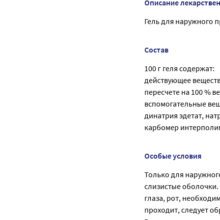
Описание лекарстве
Гель для наружного п
Состав
100 г геля содержат:
действующее веществ
пересчете на 100 % вещ
вспомогательные вещ
динатрия эдетат, нат
карбомер интерполим
Особые условия
Только для наружного
слизистые оболочки.
глаза, рот, необходи
проходит, следует об