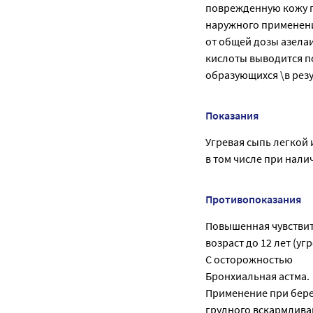
поврежденную кожу п
наружного применения
от общей дозы азела
кислоты выводится по
образующихся \в резу
Показания
Угревая сыпь легкой 
в том числе при налич
Противопоказания
Повышенная чувствит
возраст до 12 лет (угр
С осторожностью
Бронхиальная астма.
Применение при бере
грудного вскармлива