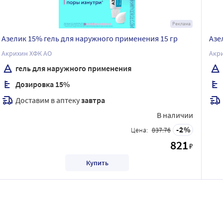
Реклама
Азелик 15% гель для наружного применения 15 гр
Азе
Акрихин ХФК АО
Акр
гель для наружного применения
Дозировка 15%
Доставим в аптеку
завтра
В наличии
2
Цена:
837.76
821
₽
Купить