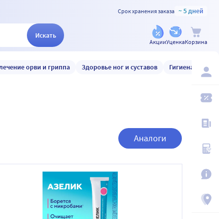
~ 5 дней
Срок хранения заказа
Искать
Акции
Уценка
Корзина
лечение орви и гриппа
Здоровье ног и суставов
Гигиена и уход
Аналоги