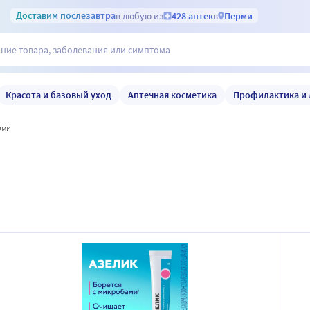
Доставим
послезавтра
в любую из
428 аптек
в
Перми
Красота и базовый уход
Аптечная косметика
Профилактика и 
ерми