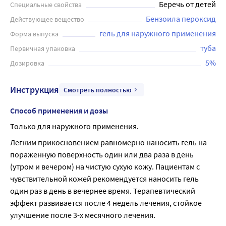
Беречь от детей
Специальные свойства
через 1 неделю применения. Гель для лечения угревой
Бензоила пероксид
Действующее вещество
сыпи (акне) не является антибиотиком, сохраняет
эффективность при длительном применении даже
гель для наружного применения
Форма выпуска
спустя 3 месяца. Перед применением необходимо
туба
Первичная упаковка
ознакомиться с инструкцией.
5%
Дозировка
Инструкция
Смотреть полностью
Способ применения и дозы
Только для наружного применения.
Легким прикосновением равномерно наносить гель на 
пораженную поверхность один или два раза в день 
(утром и вечером) на чистую сухую кожу. Пациентам с 
чувствительной кожей рекомендуется наносить гель 
один раз в день в вечернее время. Терапевтический 
эффект развивается после 4 недель лечения, стойкое 
улучшение после 3-х месячного лечения.