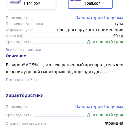
1 194
.00
₽
1 205
.00
₽
Лаборатории Галдерма
Производитель
туба
Первичная упаковка
гель для наружного применения
Форма выпуска
40 гр
Масса (гр)
Длительный срок
Срок годности
Все характеристики
Описание
Базирон® АС 5%— , это лекарственный препарат, гель для
лечения угревой сыпи (прыщей), подходит для
чувствительной кожи. Акне – это кожное заболевание,
Показать всё
поэтому косметические кремы для чувствительной кожи
лица, антисептические растворы против прыщей и
Характеристики
различные маски от черных точек на лице и т.п. могут
быть не эффективны. Для борьбы с высыпаниями
Лаборатории Галдерма
Производитель
требуются лекарственные препараты, обладающие
Длительный срок
Срок годности
противомикробным действием. Средство от прыщей
Франция
Страна производитель
(акне) Базирон® АС 5%, уничтожает 94% бактерий C.acnes