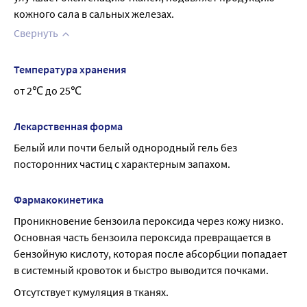
препаратом в период грудного вскармливания следует 
кожного сала в сальных железах.
избегать нанесения геля Базирон® АС на область груди.
Свернуть
Температура хранения
от 2℃ до 25℃
Лекарственная форма
Белый или почти белый однородный гель без 
посторонних частиц с характерным запахом.
Фармакокинетика
Проникновение бензоила пероксида через кожу низко. 
Основная часть бензоила пероксида превращается в 
бензойную кислоту, которая после абсорбции попадает 
в системный кровоток и быстро выводится почками.
Отсутствует кумуляция в тканях.