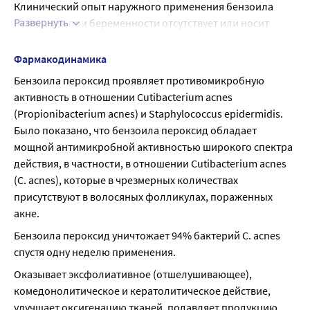
Клинический опыт наружного применения бензоила 
Развернуть
пероксида при беременности отсутствует или носит 
ограниченный характер. Данные о его воздействии на 
репродуктивную функцию, фертильность, или пери- и 
Фармакодинамика
постнатальное развитие, а также свойства 
Бензоила пероксид проявляет противомикробную 
тератогенности и эмбриотоксичности препарата при 
активность в отношении Cutibacterium acnes 
применении у животных также отсутствуют. При 
(Propionibacterium acnes) и Staphylococcus epidermidis. 
широкомасштабном клиническом применении для 
Было показано, что бензоила пероксид обладает 
лечения угревой сыпи в массовых концентрациях до 10% 
мощной антимикробной активностью широкого спектра 
на протяжении нескольких десятилетий, бензоила 
действия, в частности, в отношении Cutibacterium acnes 
пероксид не вызывал воздействия на эти показатели в 
(C. acnes), которые в чрезмерных количествах 
организме человека. Бензоила пероксид следует 
присутствуют в волосяных фолликулах, пораженных 
применять у беременных женщин только при наличии 
акне.
четких показаний после консультации с врачом.
Бензоила пероксид уничтожает 94% бактерий С. acnes 
Период грудного вскармливания
спустя одну неделю применения.
Неизвестно, выделяется ли бензоила пероксид или его 
метаболиты с грудным молоком у человека. Риск для 
Оказывает эксфолиативное (отшелушивающее), 
новорожденных/детей грудного возраста не может быть 
комедонолитическое и кератолитическое действие, 
исключен. Во избежание контакта грудного ребенка с 
улучшает оксигенацию тканей, подавляет продукцию 