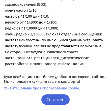
здравоохранения (ВОЗ):
очень часто ? 1/10;
часто от ? 1/100 до < 1/10;
нечасто от ? 1/1000 до < 1/100;
редко от ? 1/10000 до < 1/1000;
очень редко < 1/10000, включая отдельные сообщения;
частота неизвестна - по имеющимся данным установить
частоту возникновения не представляется возможным.
Со стороны желудочно-кишечного тракта:
часто - тошнота, рвота, диарея, диспептические
расстройства, изжога, запор; нечасто - колит.
Со стороны центральной нервной системы:
редко - головная боль, недомогание, головокружение.
Куки необходимы для более удобного посещения сайтов.
Мы используем куки для вашего комфорта!
Со стороны кожи и подкожной жировой клетчатки:
редко - кожные высыпания, кожный зуд.
Узнайте больше про использование cookie.
Аллергические реакции:
Согласен
редко - крапивница;
частота неизвестна - изолированный отек лица, губ, век;
Корзина
Вход / Регистрация