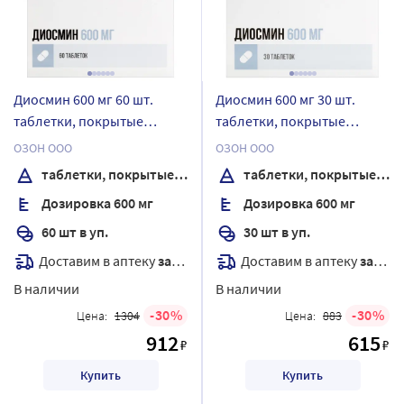
Диосмин 600 мг 60 шт.
Диосмин 600 мг 30 шт.
таблетки, покрытые
таблетки, покрытые
пленочной оболочкой
пленочной оболочкой
ОЗОН ООО
ОЗОН ООО
таблетки, покрытые пленочной оболочкой
таблетки, покрытые пленочной оболочкой
Дозировка 600 мг
Дозировка 600 мг
60 шт в уп.
30 шт в уп.
Доставим в аптеку
завтра
Доставим в аптеку
завтра
В наличии
В наличии
30
30
Цена:
1304
Цена:
883
912
615
₽
₽
Купить
Купить