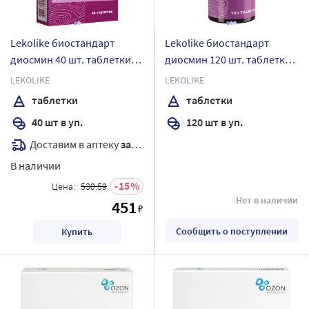
Lekolike биостандарт
Lekolike биостандарт
диосмин 40 шт. таблетки
диосмин 120 шт. таблетки
массой 550 мг
массой 550 мг
LEKOLIKE
LEKOLIKE
таблетки
таблетки
40 шт в уп.
120 шт в уп.
Доставим в аптеку
завтра
В наличии
15
Цена:
530.59
Нет в наличии
451
₽
Сообщить о поступлении
Купить