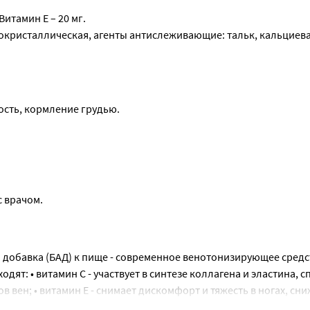
Витамин Е – 20 мг.
кристаллическая, агенты антислеживающие: тальк, кальциевая
сть, кормление грудью.
 врачом.
обавка (БАД) к пище - современное венотонизирующее средс
ят: • витамин С - участвует в синтезе коллагена и эластина, с
 вен; • витамин Е - снимает дискомфорт и тяжесть в ногах, сн
ватный уровень потребления *** Не превышает верхний допус