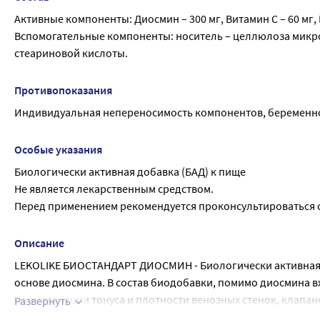
Активные компоненты: Диосмин – 300 мг, Витамин С – 60 мг, 
Вспомогательные компоненты: носитель – целлюлоза микро
стеариновой кислоты.
Противопоказания
Индивидуальная непереносимость компонентов, беременно
Особые указания
Биологически активная добавка (БАД) к пище
Не является лекарственным средством.
Перед применением рекомендуется проконсультироваться с
Описание
LEKOLIKE БИОСТАНДАРТ ДИОСМИН - Биологически активная д
основе диосмина. В состав биодобавки, помимо диосмина вход
нормализации тонуса и плотности венозных стенок, клапанов
Развернуть
появления тромбов и трофических язв.
Рекомендуемый уровень суточного потребления ** Адек