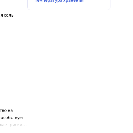
Температура хранения
 соль 
тво на
пособствует
ижает риски
тимый