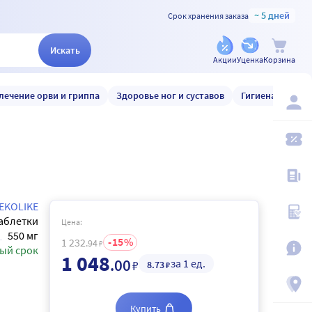
~ 5 дней
Срок хранения заказа
Искать
Акции
Уценка
Корзина
лечение орви и гриппа
Здоровье ног и суставов
Гигиена и уход
EKOLIKE
аблетки
Цена:
550 мг
15
1 232
.94
₽
ый срок
1 048
.00
за 1 ед.
₽
8
.73
₽
Купить