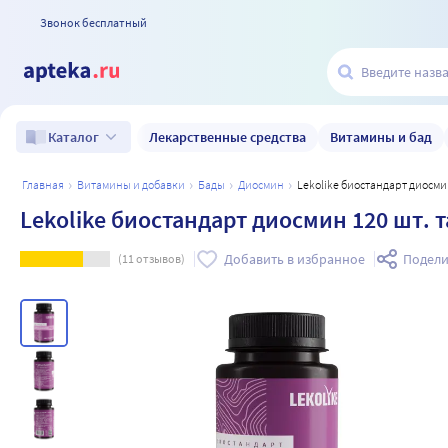
Звонок бесплатный
Лекарственные средства
Витамины и бад
Каталог
главная
витамины и добавки
бады
диосмин
Lekolike биостандарт диосми
Lekolike биостандарт диосмин 120 шт. 
Добавить в избранное
Подели
(
11
отзывов)