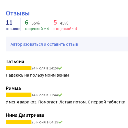
Отзывы
11
6
5
55%
45%
отзывов
с оценкой ≥ 4
с оценкой < 4
Авторизоваться и оставить отзыв
Татьяна
24 июля в 14:24
Надеюсь на пользу моим венам
Римма
14 июля в 11:44
У меня варикоз. Помогает. Летаю потом. С первой таблетки
Нина Дмитриева
25 июня в 04:19