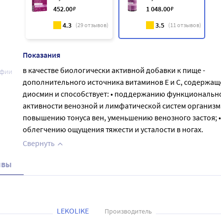
452
.00
₽
1 048
.00
₽
4.3
3.5
(
29
отзывов)
(
11
отзывов)
Показания
в качестве биологически активной добавки к пище -
афии
дополнительного источника витаминов Е и С, содержащ
диосмин и способствует: • поддержанию функциональн
активности венозной и лимфатической систем организма
повышению тонуса вен, уменьшению венозного застоя; •
облегчению ощущения тяжести и усталости в ногах.
Свернуть
ывы
LEKOLIKE
Производитель