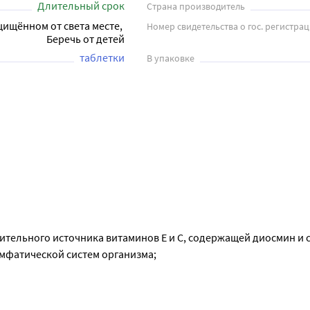
Длительный срок
Страна производитель
щищённом от света месте, 
Номер свидетельства о гос. регистра
Беречь от детей
таблетки
В упаковке
ительного источника витаминов Е и С, содержащей диосмин и 
мфатической систем организма;