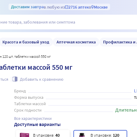
Доставим
завтра
в любую из
2716 аптек
в
Москве
Красота и базовый уход
Аптечная косметика
Профилактика и 
н 120 шт. таблетки массой 550 мг
таблетки массой 550 мг
ться
Добавить к сравнению
L
Бренд
т
Форма выпуска
Таблетки массой
Длительн
Срок годности
Все характеристики
Доступные варианты
В упаковке:
40
В упаковке:
120