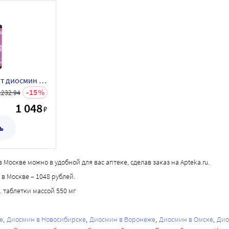
Lekolike биостандарт диосмин 120 шт. таблетки массой 550 мг
15
1232.94
1 048
₽
ь
 Москве можно в удобной для вас аптеке, сделав заказ на Apteka.ru.
 в Москве – 1048 рублей.
 таблетки массой 550 мг
е
Диосмин в Новосибирске
Диосмин в Воронеже
Диосмин в Омске
Дио