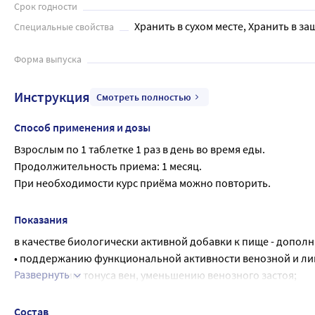
Срок годности
Хранить в сухом месте, Хранить в за
Специальные свойства
Форма выпуска
Инструкция
Смотреть полностью
Способ применения и дозы
Взрослым по 1 таблетке 1 раз в день во время еды.
Продолжительность приема: 1 месяц.
При необходимости курс приёма можно повторить.
Показания
в качестве биологически активной добавки к пище - дополн
• поддержанию функциональной активности венозной и ли
Развернуть
• повышению тонуса вен, уменьшению венозного застоя;
• облегчению ощущения тяжести и усталости в ногах.
Состав