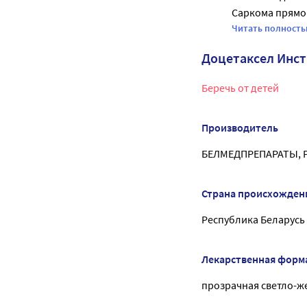
Саркома прямо 
Образовались я
Читать полност
Собака второй д
Доцетаксел Инс
Состояние невм
Думаю, что умира
Беречь от детей
Альфа Лиаоевой 
Похоже что это 
Производитель
БЕЛМЕДПРЕПАРАТЫ, 
Страна происхожден
Республика Беларусь
Лекарственная форм
прозрачная светло-же