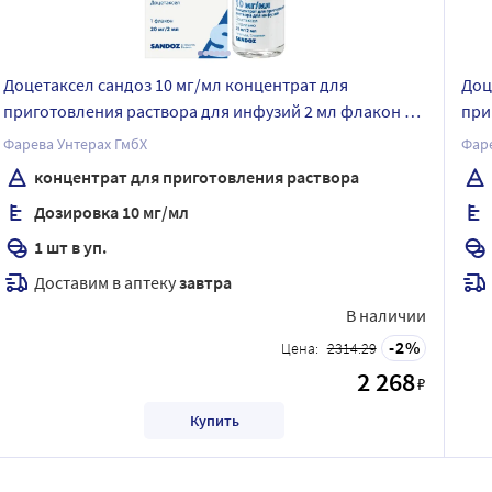
Доцетаксел сандоз 10 мг/мл концентрат для
Доц
приготовления раствора для инфузий 2 мл флакон 1
при
шт.
Фарева Унтерах ГмбХ
Фаре
концентрат для приготовления раствора
Дозировка 10 мг/мл
1 шт в уп.
Доставим в аптеку
завтра
В наличии
2
Цена:
2314.29
2 268
₽
Купить