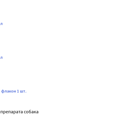
мл
мл
 флакон 1 шт.
препарата собака 