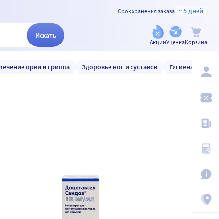
~ 5 дней
Срок хранения заказа
Искать
Акции
Уценка
Корзина
лечение орви и гриппа
Здоровье ног и суставов
Гигиена и уход