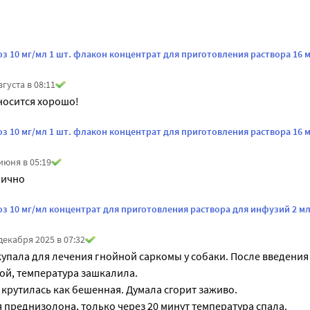
з 10 мг/мл 1 шт. флакон концентрат для приготовления раствора 16 
вгуста в 08:11
носится хорошо!
з 10 мг/мл 1 шт. флакон концентрат для приготовления раствора 16 
июня в 05:19
лично
з 10 мг/мл концентрат для приготовления раствора для инфузий 2 мл
декабря 2025 в 07:32
упала для лечения гнойной саркомы у собаки. После введения 
ной, температура зашкалила.

 крутилась как бешенная. Думала сгорит заживо.

 преднизолона, только через 20 минут температура спала.
