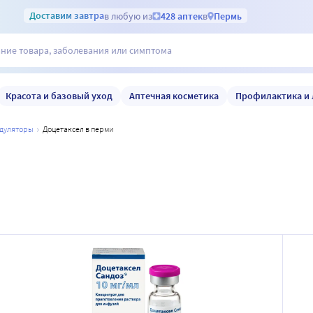
Доставим
завтра
в любую из
428 аптек
в
Пермь
Красота и базовый уход
Аптечная косметика
Профилактика и 
одуляторы
доцетаксел в перми