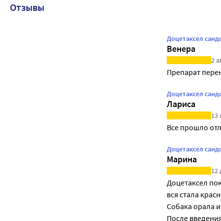
Отзывы
Доцетаксел сандо
Венера
2 а
Препарат пере
Доцетаксел сандо
Лариса
13 
Все прошло от
Доцетаксел сандо
Марина
12 
Доцетаксел пок
вся стала крас
Собака орала и
После введения