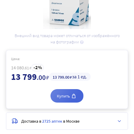
Внешний вид товара может отличаться от изображённого
на фотографии
Цена:
2
14 080
.61
₽
13 799
.00
за 1 ед.
₽
13 799
.00
₽
Купить
Доставка в
2725 аптек
в Москве