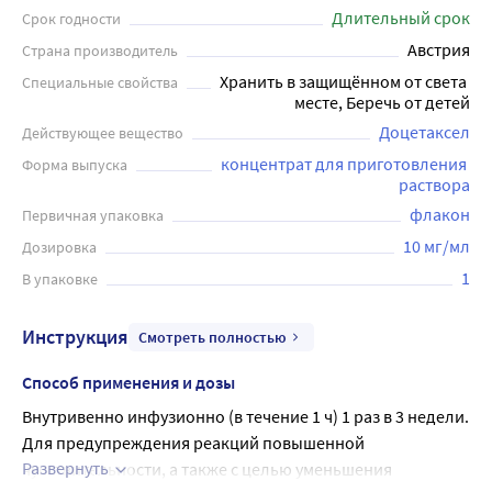
Длительный срок
Срок годности
Австрия
Страна производитель
Хранить в защищённом от света 
Специальные свойства
месте, Беречь от детей
Доцетаксел
Действующее вещество
концентрат для приготовления 
Форма выпуска
раствора
флакон
Первичная упаковка
10 мг/мл
Дозировка
1
В упаковке
Инструкция
Смотреть полностью
Способ применения и дозы
Внутривенно инфузионно (в течение 1 ч) 1 раз в 3 недели.
Для предупреждения реакций повышенной 
Развернуть
чувствительности, а также с целью уменьшения 