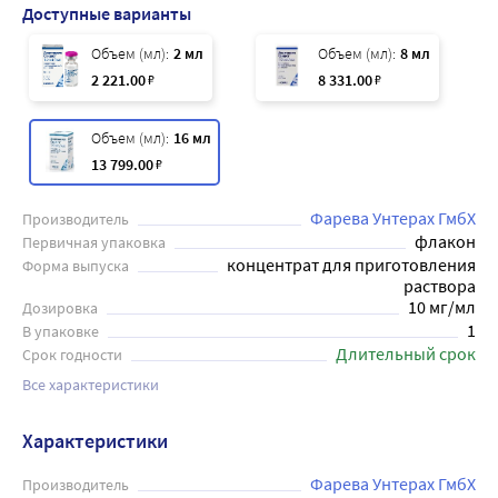
Доступные варианты
Объем (мл):
2 мл
Объем (мл):
8 мл
2 221
.00
₽
8 331
.00
₽
Объем (мл):
16 мл
13 799
.00
₽
Фарева Унтерах ГмбХ
Производитель
флакон
Первичная упаковка
концентрат для приготовления
Форма выпуска
раствора
10 мг/мл
Дозировка
1
В упаковке
Длительный срок
Срок годности
Все характеристики
Характеристики
Фарева Унтерах ГмбХ
Производитель