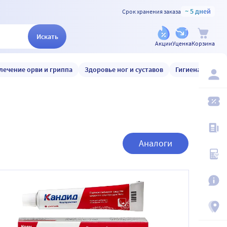
~ 5 дней
Срок хранения заказа
Искать
Акции
Уценка
Корзина
лечение орви и гриппа
Здоровье ног и суставов
Гигиена и уход
Аналоги