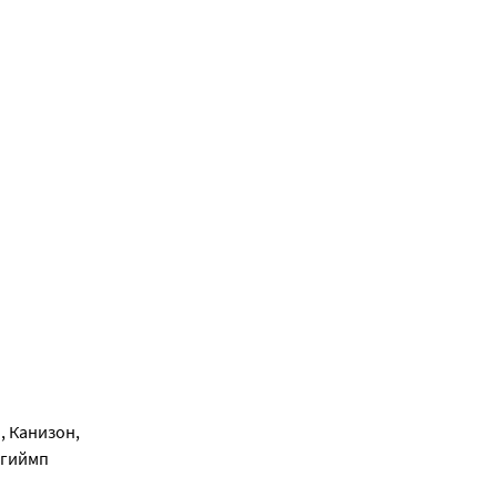
, Канизон,
нгиймп