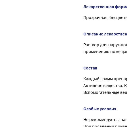
Лекарственная форм
Прозрачная, бесцветн
Описание лекарстве
Раствор для наружног
применению помещаю
Состав
Каждый грамм препар
Активное вещество: К
Вспомогательные вещ
Особые условия
Не рекомендуется нан
При появлении призн