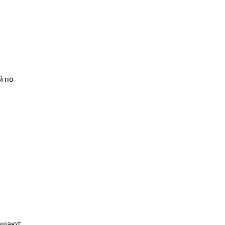
й по
ащают.