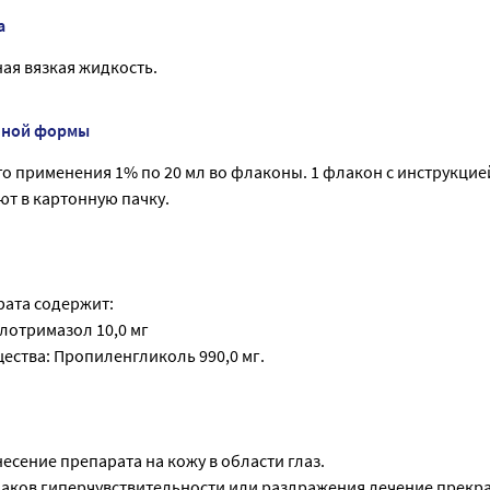
а
ая вязкая жидкость.
нной формы
о применения 1% по 20 мл во флаконы. 1 флакон с инструкцие
т в картонную пачку.
ата содержит:
лотримазол 10,0 мг
ества: Пропиленгликоль 990,0 мг.
есение препарата на кожу в области глаз.
аков гиперчувствительности или раздражения лечение прекр