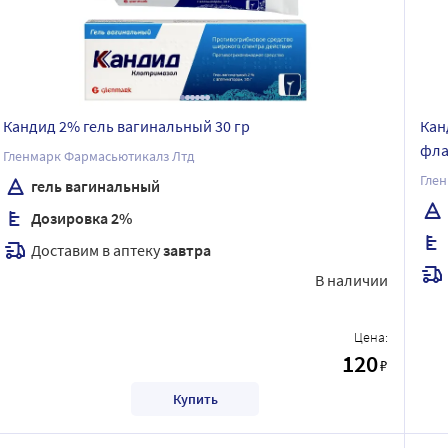
Кандид 2% гель вагинальный 30 гр
Кан
фла
Гленмарк Фармасьютикалз Лтд
Глен
гель вагинальный
Дозировка 2%
Доставим в аптеку
завтра
В наличии
Цена:
120
₽
Купить