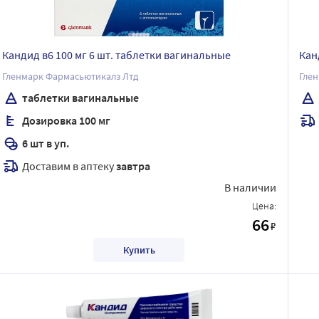
Кандид в6 100 мг 6 шт. таблетки вагинальные
Кан
Гленмарк Фармасьютикалз Лтд
Глен
таблетки вагинальные
Дозировка 100 мг
6 шт в уп.
Доставим в аптеку
завтра
В наличии
Цена:
66
₽
Купить