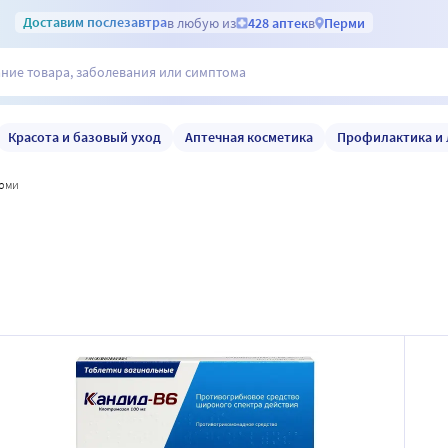
Доставим
послезавтра
в любую из
428 аптек
в
Перми
Красота и базовый уход
Аптечная косметика
Профилактика и 
ерми