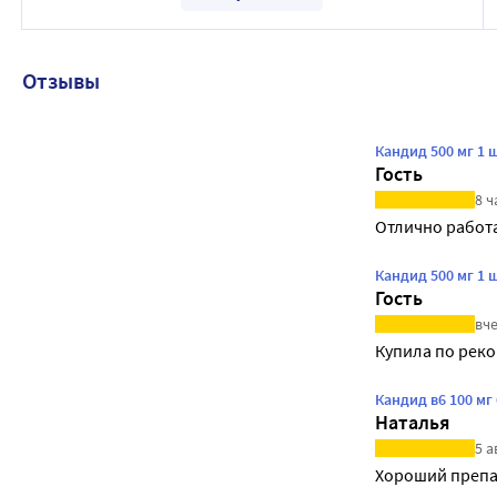
Отзывы
Кандид 500 мг 1 
Гость
8 ч
Отлично работ
Кандид 500 мг 1 
Гость
вче
Купила по рек
Кандид в6 100 мг
Наталья
5 а
Хороший препа