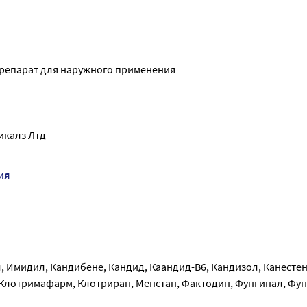
репарат для наружного применения
икалз Лтд
ия
 Имидил, Кандибене, Кандид, Каандид-В6, Кандизол, Канестен
 Клотримафарм, Клотриран, Менстан, Фактодин, Фунгинал, Фу