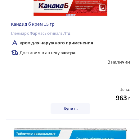
Кандид б крем 15 гр
Гленмарк Фармасьютикалз Лтд
крем для наружного применения
Доставим в аптеку
завтра
В наличии
Цена:
963
₽
Купить