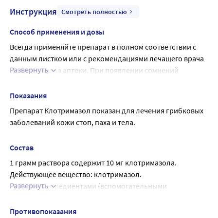
Инструкция
Смотреть полностью
Способ применения и дозы
Всегда применяйте препарат в полном соответствии с 
данным листком или с рекомендациями лечащего врача 
Развернуть
или работника аптеки. При появлении сомнений 
посоветуйтесь с лечащим врачом или работником 
аптеки.
Показания
Рекомендуемая доза
Препарат Клотримазол показан для лечения грибковых 
Раствор наносят тонким слоем 2-3 раза в день на 
заболеваний кожи стоп, паха и тела.
пораженные участки кожи и аккуратно втирают. 
Несколько капель достаточно, чтобы обработать 
Состав
область применения размером с ладонь руки.
1 грамм раствора содержит 10 мг клотримазола.
Путь и (или) способ введения
Действующее вещество: клотримазол.
Наружно.
Развернуть
Прочими ингредиентами (вспомогательными 
Пораженные участки кожи предварительно необходимо 
веществами) являются: пропиленгликоль.
очистить с применением мыла с нейтральным значением 
pH и осушить.
Противопоказания