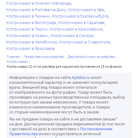
Клотримазол в Нижнем Новгороде
Клотримазол в Ростове-на-Дону
Клотримазол в Уфе
Клотримазол в Тюмени
Клотримазол в Екатеринбурге
Клотримазол в Волгограде
Клотримазол в Саратове
Клотримазол в Перми
Клотримазол в Красноярске
Клотримазол в Казани
Клотримазол в Самаре
Клотримазол в Челябинске
Клотримазол в Ставрополе
Клотримазол в Ярославле
главная
лекарственные средства
дерматологические средства
клотримазол
клотримазол 10 мг/мл раствор для наружного применения 15 мл флакон
Информация о товарах на сайте
Apteka.ru
носит
ознакомительный характер и не заменяет консультацию
врача. Внешний вид товара может отличаться
от изображённого на фотографии. Товар может быть
произведен на разных производственных площадках, выбор
из которых при заказе невозможен. У товара может
измениться наименование производителя, а товары
со старым наименованием могут быть в заказе.
Мы не продаем товары на сайте и не доставляем заказы*
на дом. Дистанционная продажа медикаментов (в том числе
с доставкой на дом) в соответствии с
Постановлением
Правительства
может осуществляться аптечной