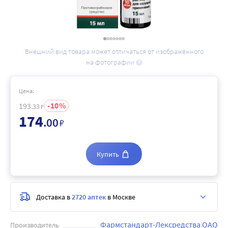
Внешний вид товара может отличаться от изображённого
на фотографии
Цена:
10
193
.33
₽
174
.00
₽
Купить
Доставка в
2720 аптек
в Москве
Фармстандарт-Лексредства ОАО
Производитель