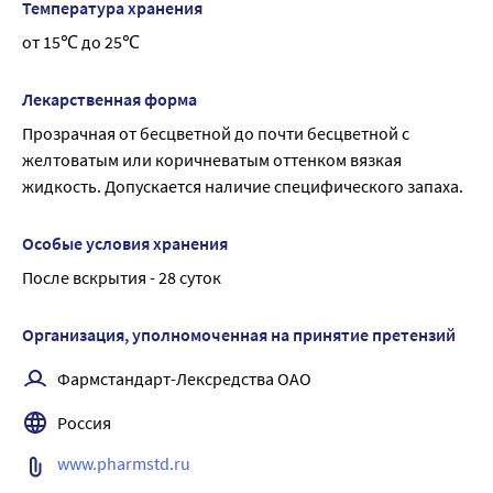
связан с нарушением синтеза клеточной мембраны 
Температура хранения
препарата.
кожи.
грибов, что вызывает последующее разрушение клеток.
от 15℃ до 25℃
Влияние на способность управлять транспортными 
средствами и другими механизмами:
Лекарственная форма
Препарат не оказывает влияния на способность 
управлять транспортными средствами и работать с 
Прозрачная от бесцветной до почти бесцветной с 
механизмами.
желтоватым или коричневатым оттенком вязкая 
жидкость. Допускается наличие специфического запаха.
Особые условия хранения
После вскрытия - 28 суток
Организация, уполномоченная на принятие претензий
Фармстандарт-Лексредства ОАО
Россия
www.pharmstd.ru