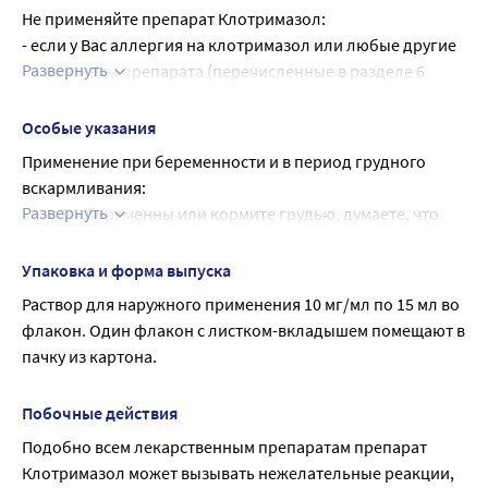
При наличии вопросов по применению препарата, 
Не применяйте препарат Клотримазол:
обратитесь к лечащему врачу или работнику аптеки.
- если у Вас аллергия на клотримазол или любые другие 
Продолжительность терапии
Развернуть
компоненты препарата (перечисленные в разделе 6 
Лечение следуем продолжать до устранения проявления 
листка-вкладыша).
заболевания. Для предотвращения возвращения 
Особые указания
болезни, лечение рекомендуется продолжить еще в 
Применение при беременности и в период грудного 
течение 2 недель после устранения проявления 
вскармливания:
заболевания.
Развернуть
Если Вы беременны или кормите грудью, думаете, что 
забеременели, или планируете беременность, перед 
началом применения препарата проконсультируйтесь с 
Упаковка и форма выпуска
лечащим врачом или работником аптеки.
Раствор для наружного применения 10 мг/мл по 15 мл во 
Препарат Клотримазол допускается применять во время 
флакон. Один флакон с листком-вкладышем помещают в 
беременности под наблюдением врача.
пачку из картона.
Особые указания:
Перед применением препарата Клотримазол 
Побочные действия
проконсультируйтесь с лечащим врачом или работником 
Подобно всем лекарственным препаратам препарат 
аптеки.
Клотримазол может вызывать нежелательные реакции, 
Беременность и период грудного вскармливания