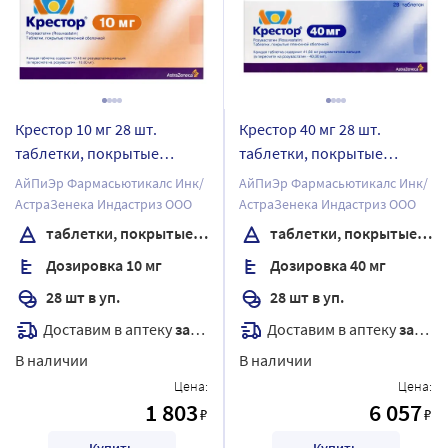
Крестор 10 мг 28 шт.
Крестор 40 мг 28 шт.
таблетки, покрытые
таблетки, покрытые
пленочной оболочкой
пленочной оболочкой
АйПиЭр Фармасьютикалс Инк/
АйПиЭр Фармасьютикалс Инк/
АстраЗенека Индастриз ООО
АстраЗенека Индастриз ООО
таблетки, покрытые пленочной оболочкой
таблетки, покрытые пленочной оболочкой
Дозировка 10 мг
Дозировка 40 мг
28 шт в уп.
28 шт в уп.
Доставим в аптеку
завтра
Доставим в аптеку
завтра
В наличии
В наличии
Цена:
Цена:
1 803
6 057
₽
₽
Купить
Купить