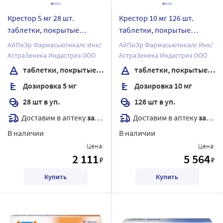
Крестор 5 мг 28 шт.
Крестор 10 мг 126 шт.
таблетки, покрытые
таблетки, покрытые
пленочной оболочкой
пленочной оболочкой
АйПиЭр Фармасьютикалс Инк/
АйПиЭр Фармасьютикалс Инк/
АстраЗенека Индастриз ООО
АстраЗенека Индастриз ООО
таблетки, покрытые пленочной оболочкой
таблетки, покрытые пленочной оболочкой
Дозировка 5 мг
Дозировка 10 мг
28 шт в уп.
126 шт в уп.
Доставим в аптеку
завтра
Доставим в аптеку
завтра
В наличии
В наличии
Цена:
Цена:
2 111
5 564
₽
₽
Купить
Купить