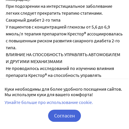
При подозрении на интерстициальное заболевание
легких следует прекратить терапию статинами.
Сахарный диабет 2-го типа
У пациентов с концентрацией глюкозы от 5,6 до 6,9
ммоль/л терапия препаратом Крестор® ассоциировалась
с повышенным риском развития сахарного диабета 2-го
типа.
ВЛИЯНИЕ НА СПОСОБНОСТЬ УПРАВЛЯТЬ АВТОМОБИЛЕМ
И ДРУГИМИ МЕХАНИЗМАМИ
Не проводилось исследований по изучению влияния
препарата Крестор® на способность управлять
транспортным средством и использовать механизмы.
Куки необходимы для более удобного посещения сайтов.
Следует соблюдать осторожность при управлении
Мы используем куки для вашего комфорта!
автотранспортом или работе, требующей повышенной
Узнайте больше про использование cookie.
концентрации внимания и быстроты психомоторных
реакций (во время терапии может возникать
Согласен
головокружение).
Корзина
Вход / Регистрация