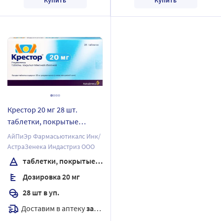
Крестор 20 мг 28 шт.
таблетки, покрытые
пленочной оболочкой
АйПиЭр Фармасьютикалс Инк/
АстраЗенека Индастриз ООО
таблетки, покрытые пленочной оболочкой
Дозировка 20 мг
28 шт в уп.
Доставим в аптеку
завтра