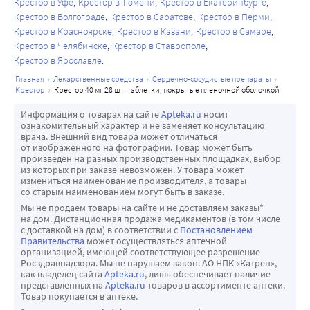
Крестор в Уфе
Крестор в Тюмени
Крестор в Екатеринбурге
Крестор в Волгограде
Крестор в Саратове
Крестор в Перми
Крестор в Красноярске
Крестор в Казани
Крестор в Самаре
Крестор в Челябинске
Крестор в Ставрополе
Крестор в Ярославле
главная
лекарственные средства
сердечно-сосудистые препараты
крестор
крестор 40 мг 28 шт. таблетки, покрытые пленочной оболочкой
Информация о товарах на сайте
Apteka.ru
носит
ознакомительный характер и не заменяет консультацию
врача. Внешний вид товара может отличаться
от изображённого на фотографии. Товар может быть
произведен на разных производственных площадках, выбор
из которых при заказе невозможен. У товара может
измениться наименование производителя, а товары
со старым наименованием могут быть в заказе.
Мы не продаем товары на сайте и не доставляем заказы*
на дом. Дистанционная продажа медикаментов (в том числе
с доставкой на дом) в соответствии с
Постановлением
Правительства
может осуществляться аптечной
организацией, имеющей соответствующее разрешение
Росздравнадзора. Мы не нарушаем закон. АО НПК «Катрен»,
как владелец сайта
Apteka.ru
, лишь обеспечивает наличие
представленных на
Apteka.ru
товаров в ассортименте аптеки.
Товар покупается в аптеке.