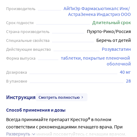
АйПиЭр Фармасьютикалс Инк/ 
Производитель
АстраЗенека Индастриз ООО
Длительный срок
Срок годности
Пуэрто-Рико/Россия
Страна производитель
Беречь от детей
Специальные свойства
Розувастатин
Действующее вещество
таблетки, покрытые пленочной 
Форма выпуска
оболочкой
40 мг
Дозировка
28
В упаковке
Инструкция
Смотреть полностью
Способ применения и дозы
Всегда принимайте препарат Крестор® в полном 
соответствии с рекомендациями лечащего врача. При 
Развернуть
появлении сомнений посоветуйтесь с лечащим врачом.