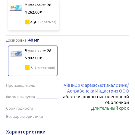
В упаковке:
28
4 262
.00
₽
4.9
(
22
отзыва)
40 мг
Дозировка:
В упаковке:
28
5 892
.00
₽
5
(
14
отзывов)
АйПиЭр Фармасьютикалс Инк/
Производитель
АстраЗенека Индастриз ООО
таблетки, покрытые пленочной
Форма выпуска
оболочкой
Длительный срок
Срок годности
Все характеристики
Характеристики