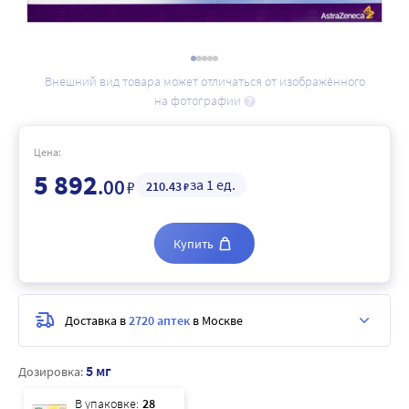
Внешний вид товара может отличаться от изображённого
на фотографии
Цена:
5 892
.00
за 1 ед.
₽
210
.43
₽
Купить
Доставка в
2720 аптек
в Москве
5 мг
Дозировка:
В упаковке:
28