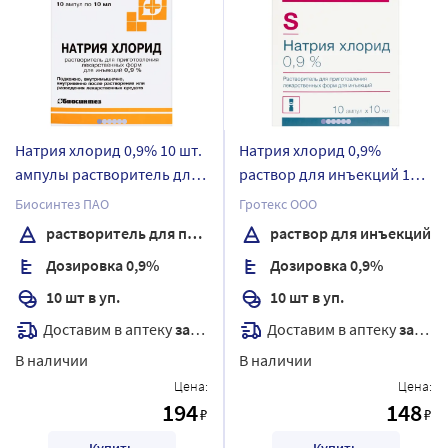
Натрия хлорид 0,9% 10 шт.
Натрия хлорид 0,9%
ампулы растворитель для
раствор для инъекций 10
приготовления
мл ампулы 10 шт.
Биосинтез ПАО
Гротекс ООО
лекарственных форм для
растворитель для приготовления лекарственных форм для инъекций
раствор для инъекций
инъекций 10 мл
Дозировка 0,9%
Дозировка 0,9%
10 шт в уп.
10 шт в уп.
Доставим в аптеку
завтра
Доставим в аптеку
завтра
В наличии
В наличии
Цена:
Цена:
194
148
₽
₽
Купить
Купить