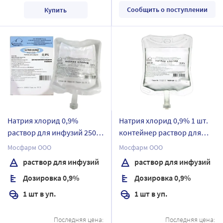
Сообщить о поступлении
Купить
Натрия хлорид 0,9%
Натрия хлорид 0,9% 1 шт.
раствор для инфузий 250
контейнер раствор для
мл упаковка пачка
инфузий 500 мл упаковка
Мосфарм ООО
Мосфарм ООО
картонная контейнер 1 шт.
без упаковки
раствор для инфузий
раствор для инфузий
Дозировка 0,9%
Дозировка 0,9%
1 шт в уп.
1 шт в уп.
Последняя цена:
Последняя цена: