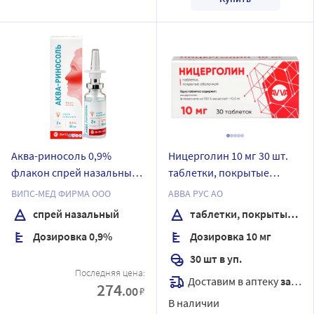
Аква-риносоль 0,9%
Ницерголин 10 мг 30 шт.
флакон спрей назальный
таблетки, покрытые
20 мл
оболочкой
ВИПС-МЕД ФИРМА ООО
АВВА РУС АО
спрей назальный
таблетки, покрытые оболочкой
Дозировка 0,9%
Дозировка 10 мг
30 шт в уп.
Последняя цена:
Доставим в аптеку
завтра
274
.00
₽
В наличии