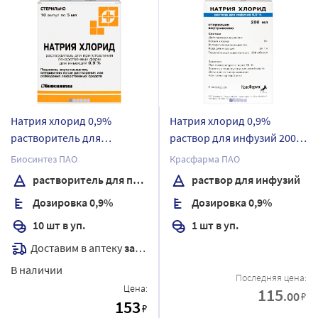
Натрия хлорид 0,9%
Натрия хлорид 0,9%
растворитель для
раствор для инфузий 200
приготовления
мл контейнер 1 шт.
Биосинтез ПАО
Красфарма ПАО
лекарственных форм для
растворитель для приготовления лекарственных форм для инъекций
раствор для инфузий
инъекций 5 мл ампулы 10
Дозировка 0,9%
Дозировка 0,9%
шт.
10 шт в уп.
1 шт в уп.
Доставим в аптеку
завтра
В наличии
Последняя цена:
Цена:
115
.00
₽
153
₽