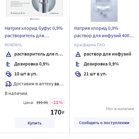
Натрия хлорид буфус 0,9%
Натрия хлорид 0,9%
растворитель для
раствор для инфузий 400
приготовления
мл контейнер 21 шт.
RENEWAL
Красфарма ПАО
лекарственных форм для
растворитель для приготовления лекарственных форм для инъекций
раствор для инфузий
инъекций 10 мл ампулы 10
Дозировка 0,9%
Дозировка 0,9%
шт.
10 шт в уп.
21 шт в уп.
Доставим в аптеку
завтра
В наличии
11
Цена:
191.01
Нет в наличии
170
₽
Сообщить о поступлении
Купить