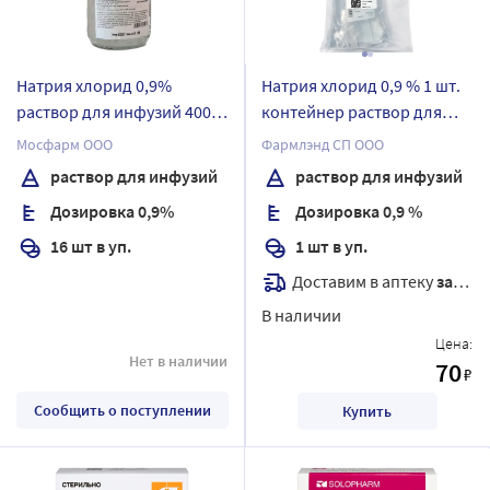
Натрия хлорид 0,9%
Натрия хлорид 0,9 % 1 шт.
раствор для инфузий 400
контейнер раствор для
мл бутылка стеклянная 16
инфузий 500 мл
Мосфарм ООО
Фармлэнд СП ООО
шт.
раствор для инфузий
раствор для инфузий
Дозировка 0,9%
Дозировка 0,9 %
16 шт в уп.
1 шт в уп.
Доставим в аптеку
завтра
В наличии
Цена:
Нет в наличии
70
₽
Сообщить о поступлении
Купить