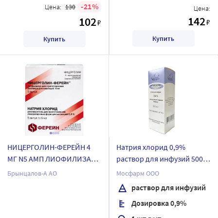
21
Цена:
130
Цена:
142
102
₽
₽
Купить
Купить
НИЦЕРГОЛИН-ФЕРЕЙН 4
Натрия хлорид 0,9%
МГ N5 АМП ЛИОФИЛИЗАТ
раствор для инфузий 500
Д/Р-РА Д/ИН+РАСТ-ЛЬ
мл бутылка 1 шт. пачка
Брынцалов-А АО
Мосфарм ООО
НАТРИЯ ХЛОРИД 0,9% 5МЛ
картонная
раствор для инфузий
N5 АМП
Дозировка 0,9%