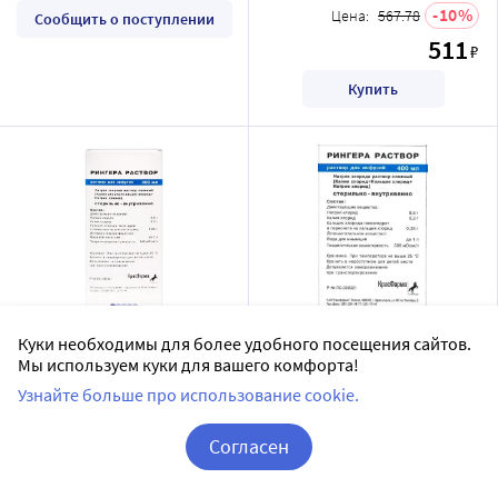
10
Цена:
567.78
Сообщить о поступлении
511
₽
Купить
Рингера раствор раствор
Рингера раствор раствор
Куки необходимы для более удобного посещения сайтов.
Мы используем куки для вашего комфорта!
для инфузий 400 мл
для инфузий 400 мл
контейнер 1 шт.
контейнер 21 шт.
Узнайте больше про использование cookie.
Красфарма ПАО
Красфарма ПАО
раствор для инфузий
раствор для инфузий
Согласен
1 шт в уп.
21 шт в уп.
Корзина
Вход / Регистрация