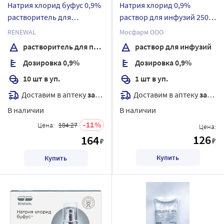
Натрия хлорид буфус 0,9%
Натрия хлорид 0,9%
растворитель для
раствор для инфузий 250
приготовления
мл бутылка 1 шт.
RENEWAL
Мосфарм ООО
лекарственных форм для
растворитель для приготовления лекарственных форм для инъекций
раствор для инфузий
инъекций 5 мл ампулы 10
Дозировка 0,9%
Дозировка 0,9%
шт.
10 шт в уп.
1 шт в уп.
Доставим в аптеку
завтра
Доставим в аптеку
завтра
В наличии
В наличии
11
Цена:
184.27
Цена:
126
164
₽
₽
Купить
Купить