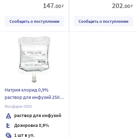
147
202
.00
.00
₽
₽
Сообщить о поступлении
Сообщить о поступлении
Натрия хлорид 0,9%
раствор для инфузий 250
мл упаковка без упаковки
Мосфарм ООО
контейнер 1 шт.
раствор для инфузий
Дозировка 0,9%
1 шт в уп.