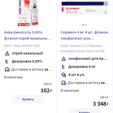
Аква-риносоль 0,65%
Сермион 4 мг 4 шт. флакон
флакон спрей назальный
лиофилизат для
20 мл
приготовления раствора
ВИПС-МЕД ФИРМА ООО
Вайет Фарма С.А./Пфайзер
Мэнюфэкчуринг Бельгия НВ
спрей назальный
лиофилизат для приготовления раствора
Дозировка 0,65%
Дозировка 4 мг
Доставим в аптеку
завтра
4 шт в уп.
В наличии
Доставим в аптеку
завтра
Цена:
102
В наличии
₽
Цена:
Купить
3 348
₽
Купить