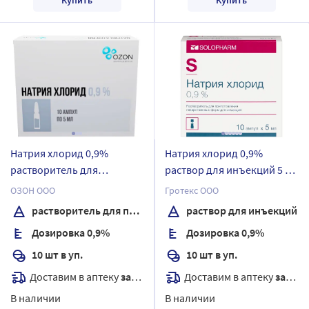
Натрия хлорид 0,9%
Натрия хлорид 0,9%
растворитель для
раствор для инъекций 5 мл
приготовления
ампулы 10 шт.
ОЗОН ООО
Гротекс ООО
лекарственных форм для
растворитель для приготовления лекарственных форм для инъекций
раствор для инъекций
инъекций 5 мл ампулы 10
Дозировка 0,9%
Дозировка 0,9%
шт.
10 шт в уп.
10 шт в уп.
Доставим в аптеку
завтра
Доставим в аптеку
завтра
В наличии
В наличии