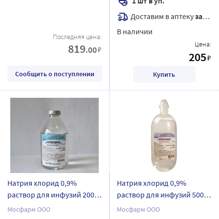
1 шт в уп.
Доставим в аптеку
завтра
В наличии
Последняя цена:
Цена:
819
.00
₽
205
₽
Сообщить о поступлении
Купить
Натрия хлорид 0,9%
Натрия хлорид 0,9%
раствор для инфузий 200
раствор для инфузий 500
мл бутылка стеклянная 32
мл бутылка полимер 22 шт.
Мосфарм ООО
Мосфарм ООО
шт.