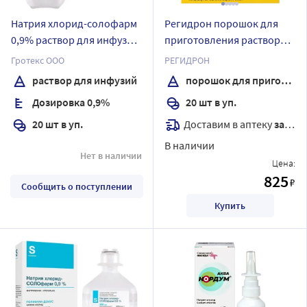
Натрия хлорид-солофарм
Регидрон порошок для
0,9% раствор для инфузий
приготовления раствора
500 мл флакон 20 шт.
для приема внутрь
Гротекс ООО
РЕГИДРОН
пакетик 20 шт.
раствор для инфузий
порошок для приготовления раствора
Дозировка 0,9%
20 шт в уп.
Доставим в аптеку
завтра
20 шт в уп.
В наличии
Нет в наличии
Цена:
825
₽
Сообщить о поступлении
Купить