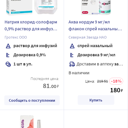
Натрия хлорид-солофарм
Аква нордум 9 мг/мл
0,9% раствор для инфузий
флакон спрей назальный
200 мл флакон 1 шт.
35 мл
Гротекс ООО
Северная Звезда НАО
раствор для инфузий
спрей назальный
Дозировка 0,9%
Дозировка 9 мг/мл
Доставим в аптеку
завтра
1 шт в уп.
В наличии
Последняя цена:
18
Цена:
219.51
81
.00
₽
180
₽
Купить
Сообщить о поступлении