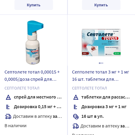
Купить
Купить
Септолете тотал 0,00015 +
Септолете тотал 3 мг + 1 мг
0,0005/доза спрей для
16 шт. таблетки для
местного применения 30
рассасывания вкус кола
СЕПТОЛЕТЕ ТОТАЛ
СЕПТОЛЕТЕ ТОТАЛ
мл
спрей для местного применения
таблетки для рассасывания
Дозировка 0,15 мг + 0,5 мг/доза
Дозировка 3 мг + 1 мг
Доставим в аптеку
завтра
16 шт в уп.
В наличии
Доставим в аптеку
завтра
В наличии