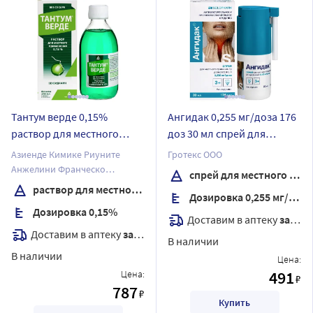
Тантум верде 0,15%
Ангидак 0,255 мг/доза 176
раствор для местного
доз 30 мл спрей для
применения 240 мл
местного применения
Азиенде Кимике Риуните
Гротекс ООО
флакон
Анжелини Франческо
спрей для местного применения
А.К.Р.А.Ф.С.п.А
раствор для местного применения
Дозировка 0,255 мг/доза
Дозировка 0,15%
Доставим в аптеку
завтра
Доставим в аптеку
завтра
В наличии
В наличии
Цена:
491
Цена:
₽
787
₽
Купить