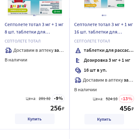
Септолете тотал 3 мг + 1 мг
Септолете тотал 3 мг + 1 мг
8 шт. таблетки для
16 шт. таблетки для
рассасывания для детей
рассасывания вкус мед-
СЕПТОЛЕТЕ ТОТАЛ
СЕПТОЛЕТЕ ТОТАЛ
вкус лимон и бузина
лимон
Доставим в аптеку
завтра
таблетки для рассасывания
В наличии
Дозировка 3 мг + 1 мг
16 шт в уп.
Доставим в аптеку
завтра
В наличии
9
13
Цена:
281.32
Цена:
524.18
256
456
₽
₽
Купить
Купить