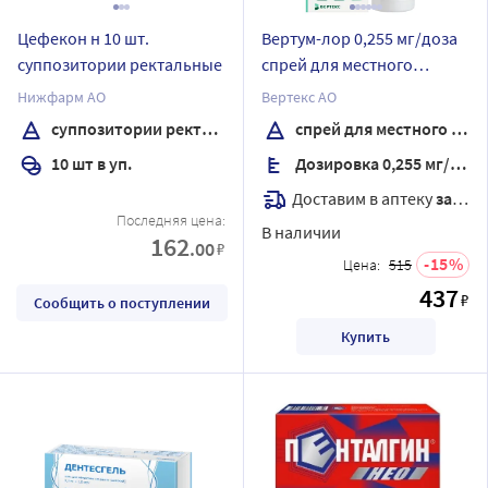
Цефекон н 10 шт.
Вертум-лор 0,255 мг/доза
суппозитории ректальные
спрей для местного
применения
Нижфарм АО
Вертекс АО
дозированный 40 мл
суппозитории ректальные
спрей для местного применения дозированный
10 шт в уп.
Дозировка 0,255 мг/доза
Доставим в аптеку
завтра
Последняя цена:
В наличии
162
.00
₽
15
Цена:
515
437
₽
Сообщить о поступлении
Купить