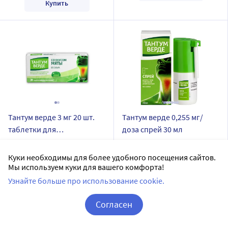
Купить
Тантум верде 3 мг 20 шт.
Тантум верде 0,255 мг/
таблетки для
доза спрей 30 мл
рассасывания вкус мяты
Диш АГ/Азиенде Кимике
Азиенде Кимике Риуните
Риуните Анжелини Франческо
Анжелини Франческо
Куки необходимы для более удобного посещения сайтов.
А.К.Р.А.Ф.С.п.А
А.К.Р.А.Ф.С.п.А
Мы используем куки для вашего комфорта!
таблетки для рассасывания
спрей
Узнайте больше про использование cookie.
Дозировка 3 мг
Дозировка 0,255 мг/доза
Доставим в аптеку
завтра
20 шт в уп.
Согласен
В наличии
Доставим в аптеку
завтра
Корзина
Вход / Регистрация