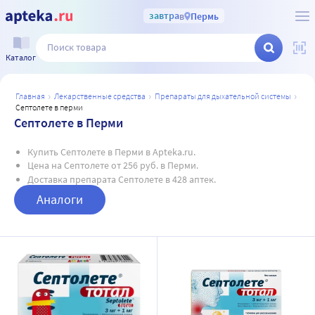
завтра
в
Пермь
Каталог
главная
лекарственные средства
препараты для дыхательной системы
септолете в перми
Септолете в Перми
Купить Септолете в Перми в Apteka.ru.
Цена на Септолете от 256 руб. в Перми.
Доставка препарата Септолете в 428 аптек.
Аналоги