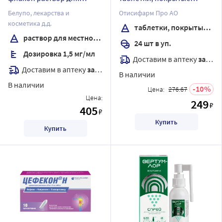
местного применения 120
пленочной оболочкой
Белупо, лекарства и
Отисифарм Про АО
мл
косметика д.д.
таблетки, покрытые пленочной оболочкой
раствор для местного применения
24 шт в уп.
Дозировка 1,5 мг/мл
Доставим в аптеку
завтра
Доставим в аптеку
завтра
В наличии
В наличии
10
Цена:
276.67
Цена:
249
₽
405
₽
Купить
Купить