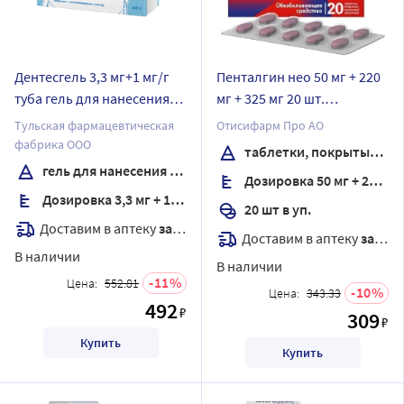
Дентесгель 3,3 мг+1 мг/г
Пенталгин нео 50 мг + 220
туба гель для нанесения
мг + 325 мг 20 шт.
на десны (детский) 10 гр
таблетки, покрытые
Тульская фармацевтическая
Отисифарм Про АО
пленочной оболочкой
фабрика ООО
таблетки, покрытые пленочной оболочкой
гель для нанесения на десны
Дозировка 50 мг + 220 мг + 325 мг
Дозировка 3,3 мг + 1,0 мг/г
20 шт в уп.
Доставим в аптеку
завтра
Доставим в аптеку
завтра
В наличии
В наличии
11
Цена:
552.81
10
Цена:
343.33
492
₽
309
₽
Купить
Купить