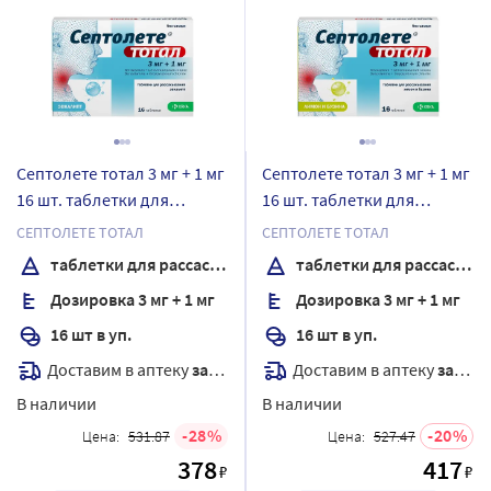
Септолете тотал 3 мг + 1 мг
Септолете тотал 3 мг + 1 мг
16 шт. таблетки для
16 шт. таблетки для
рассасывания вкус
рассасывания вкус лимон и
СЕПТОЛЕТЕ ТОТАЛ
СЕПТОЛЕТЕ ТОТАЛ
эвкалипт
бузина
таблетки для рассасывания
таблетки для рассасывания
Дозировка 3 мг + 1 мг
Дозировка 3 мг + 1 мг
16 шт в уп.
16 шт в уп.
Доставим в аптеку
завтра
Доставим в аптеку
завтра
В наличии
В наличии
28
20
Цена:
531.87
Цена:
527.47
378
417
₽
₽