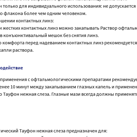
н только для индивидуального использования: не допускается
о флакона более чем одним человеком.
шении контактных линз:
и жестких контактных линз можно закапывать Раствор офталь
 в конъюнктивальный мешок без снятия линз.
 комфорта перед надеванием контактных линз рекомендуется
капли раствора.
модействие
о применения с офтальмологическими препаратами рекоменду
менее 10 минут между закапыванием глазных капель и примене
 Тауфон нежная слеза. Глазные мази всегда должны применят
ический Тауфон нежная слеза предназначен для: