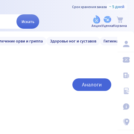
~ 5 дней
Срок хранения заказа
Искать
Акции
Уценка
Корзина
лечение орви и гриппа
Здоровье ног и суставов
Гигиена и уход
Аналоги