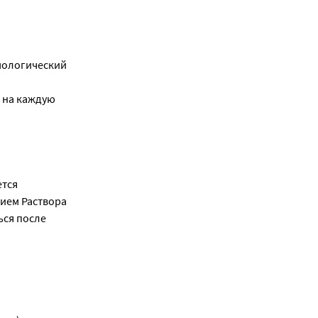
мологический
 на каждую
ется
нием Раствора
ься после