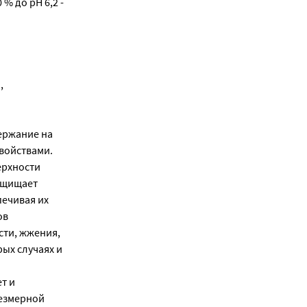
% до рН 6,2 -
,
ержание на
войствами.
ерхности
защищает
печивая их
ов
сти, жжения,
рых случаях и
т и
резмерной