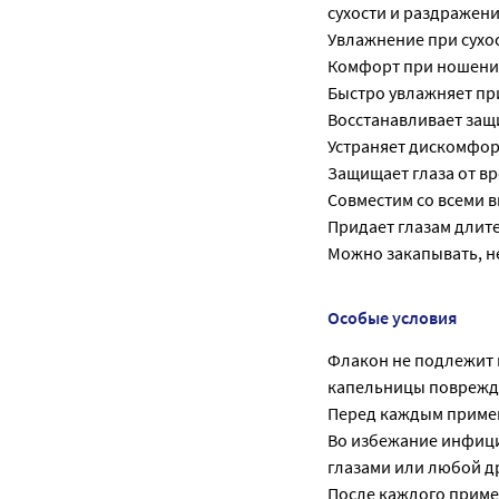
сухости и раздражени
Увлажнение при сухос
Комфорт при ношени
Быстро увлажняет при
Восстанавливает защ
Устраняет дискомфор
Защищает глаза от в
Совместим со всеми 
Придает глазам длит
Можно закапывать, н
Особые условия
Флакон не подлежит 
капельницы поврежде
Перед каждым примен
Во избежание инфици
глазами или любой д
После каждого приме