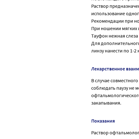
Раствор предназначе
использование одног
Рекомендации при но
При ношении мягких 
Тауфон нежная слеза
Для дополнительного
линзу нанести по 1-2 
Лекарственное взаи
В случае совместног
соблюдать паузу не 
офтальмологического
закапывания.
Показания
Раствор офтальмолог