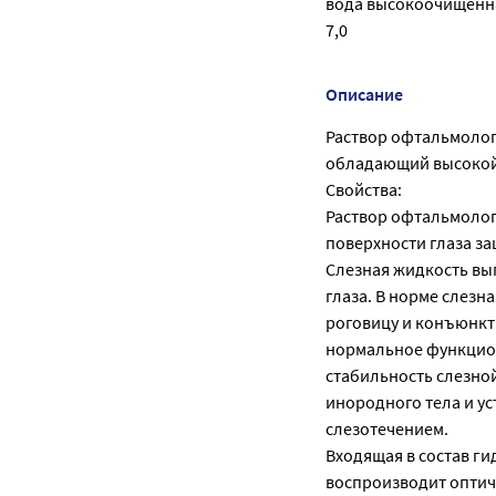
вода высокоочищенная
7,0
Описание
Раствор офтальмолог
обладающий высокой 
Свойства:
Раствор офтальмолог
поверхности глаза з
Слезная жидкость вы
глаза. В норме слез
роговицу и конъюнкт
нормальное функцион
стабильность слезно
инородного тела и ус
слезотечением.
Входящая в состав г
воспроизводит оптич