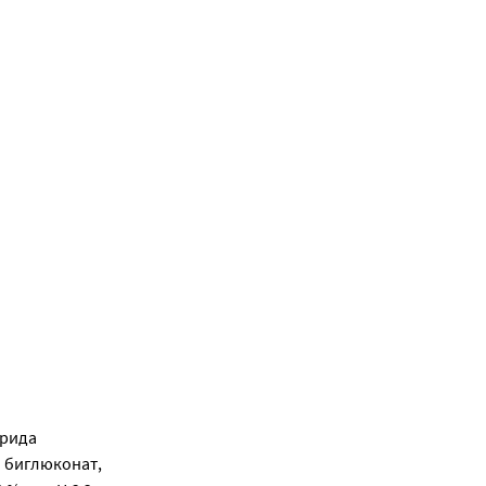
орида
а биглюконат,