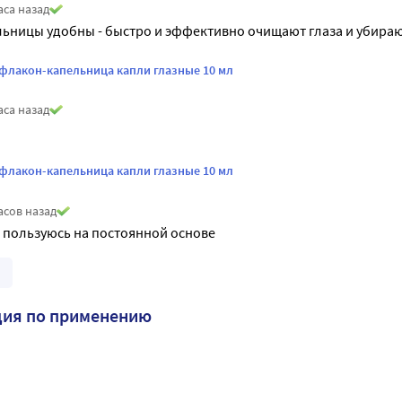
аса назад
ницы удобны - быстро и эффективно очищают глаза и убирают 
 флакон-капельница капли глазные 10 мл
аса назад
 флакон-капельница капли глазные 10 мл
асов назад
 пользуюсь на постоянной основе
ция по применению