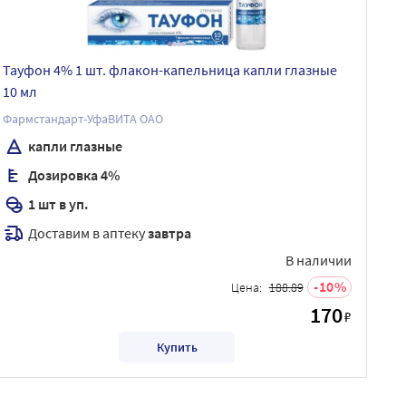
Тауфон 4% 1 шт. флакон-капельница капли глазные
10 мл
Фармстандарт-УфаВИТА ОАО
капли глазные
Дозировка 4%
1 шт в уп.
Доставим в аптеку
завтра
В наличии
10
Цена:
188.89
170
₽
Купить