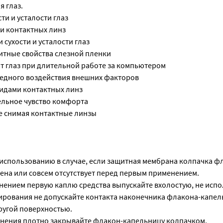
я глаз.
ти и усталости глаз
и контактных линз
 сухости и усталости глаз
итные свойства слезной пленки
т глаз при длительной работе за компьютером
редного воздействия внешних факторов
видами контактных линз
ельное чувство комфорта
е снимая контактные линзы
использованию в случае, если защитная мембрана колпачка ф
на или совсем отсутствует перед первым применением.
ением первую каплю средства выпускайте вхолостую, не испо
рования не допускайте контакта наконечника флакона-капел
ругой поверхностью.
нения плотно закрывайте флакон-капельницу колпачком.