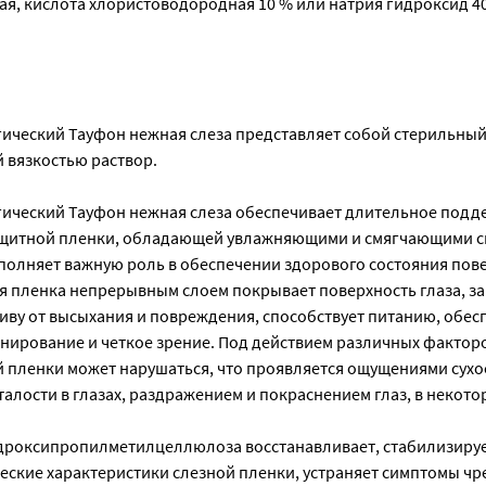
, кислота хлористоводородная 10 % или натрия гидроксид 40 
ический Тауфон нежная слеза представляет собой стерильный
вязкостью раствор.
ический Тауфон нежная слеза обеспечивает длительное подд
ащитной пленки, обладающей увлажняющими и смягчающими с
полняет важную роль в обеспечении здорового состояния пов
ная пленка непрерывным слоем покрывает поверхность глаза, 
иву от высыхания и повреждения, способствует питанию, обес
ирование и четкое зрение. Под действием различных фактор
й пленки может нарушаться, что проявляется ощущениями сухо
талости в глазах, раздражением и покраснением глаз, в некото
идроксипропилметилцеллюлоза восстанавливает, стабилизируе
еские характеристики слезной пленки, устраняет симптомы ч