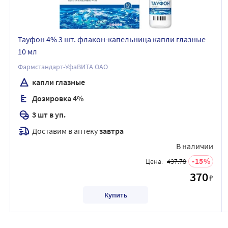
Тауфон 4% 3 шт. флакон-капельница капли глазные
10 мл
Фармстандарт-УфаВИТА ОАО
капли глазные
Дозировка 4%
3 шт в уп.
Доставим в аптеку
завтра
В наличии
15
Цена:
437.78
370
₽
Купить