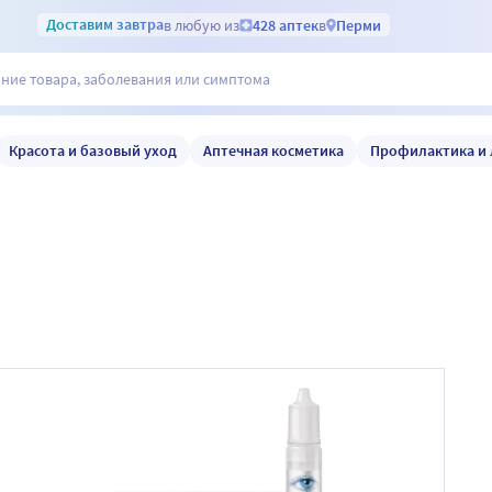
Доставим
завтра
в любую из
428 аптек
в
Перми
Красота и базовый уход
Аптечная косметика
Профилактика и 