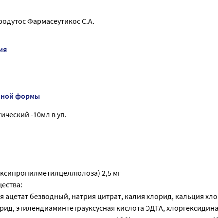
одутос Фармасеутикос С.А.
ия
нной формы
ческий -10мл в уп.
ксипропилметилцеллюлоза) 2,5 мг
ества:
я ацетат безводный, натрия цитрат, калия хлорид, кальция хл
орид, этилендиаминтетрауксусная кислота ЭДТА, хлоргексидин