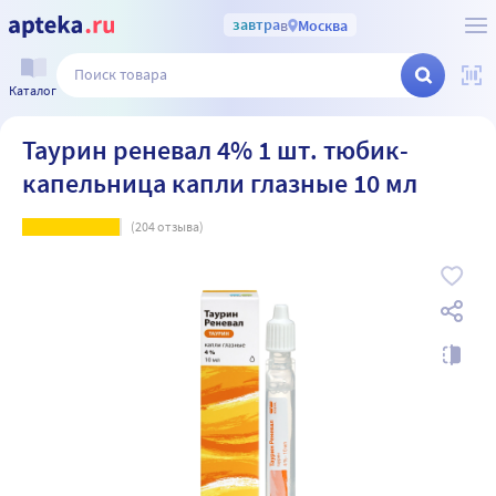
завтра
в
Москва
Каталог
Таурин реневал 4% 1 шт. тюбик-
капельница капли глазные 10 мл
(
204
отзыва)