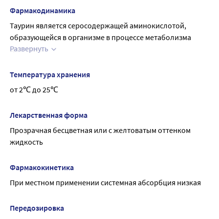
грудного вскармливания по назначению лечащего врача, 
Фармакодинамика
если ожидаемый лечебный эффект для матери 
Таурин является серосодержащей аминокислотой, 
превышает риск развития возможных побочных 
образующейся в организме в процессе метаболизма 
эффектов для плода и ребенка.
Развернуть
цистеина.
Оказывает ретинопротекторное (при 
субконъюнктивальном введении) и метаболическое 
Температура хранения
действие.
от 2℃ до 25℃
Способствует нормализации функций клеточных 
мембран, активизации энергетических и обменных 
Лекарственная форма
процессов, сохранению электролитного состава 
Прозрачная бесцветная или с желтоватым оттенком 
цитоплазмы за счет накопления катионов калия и 
жидкость
кальция, улучшения условий проведения нервного 
импульса
Фармакокинетика
При местном применении системная абсорбция низкая
Передозировка