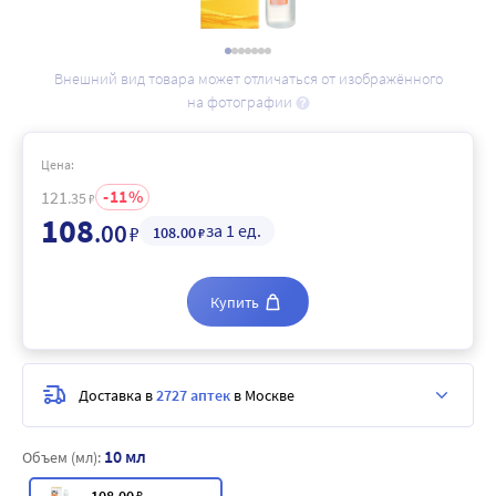
Внешний вид товара может отличаться от изображённого
на фотографии
Цена:
11
121
.35
₽
108
.00
за 1 ед.
₽
108
.00
₽
Купить
Доставка в
2727 аптек
в Москве
10 мл
Объем (мл):
₽