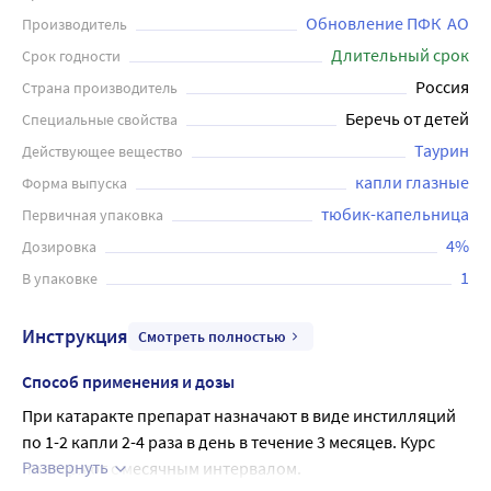
Обновление ПФК  АО
Производитель
Длительный срок
Срок годности
Россия
Страна производитель
Беречь от детей
Специальные свойства
Таурин
Действующее вещество
капли глазные
Форма выпуска
тюбик-капельница
Первичная упаковка
4%
Дозировка
1
В упаковке
Инструкция
Смотреть полностью
Способ применения и дозы
При катаракте препарат назначают в виде инстилляций 
по 1-2 капли 2-4 раза в день в течение 3 месяцев. Курс 
Развернуть
повторяют с месячным интервалом.