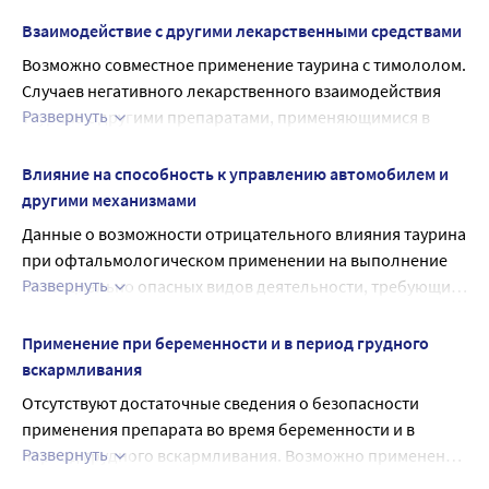
Взаимодействие с другими лекарственными средствами
Возможно совместное применение таурина с тимололом. 
Случаев негативного лекарственного взаимодействия 
Развернуть
таурина с другими препаратами, применяющимися в 
офтальмологии, не описано.
У пациентов с первичной открытоугольной глаукомой 
Влияние на способность к управлению автомобилем и
отмечено увеличение гипотензивного действия -
другими механизмами
адреноблокаторов 
Данные о возможности отрицательного влияния таурина 
(бутиламиногидроксипропоксифенокси-
при офтальмологическом применении на выполнение 
метил метилоксадиазола или тимолола и других) в 
Развернуть
потенциально опасных видов деятельности, требующих 
случае совместного применения с таурином.
особого внимания и быстрых реакций (управление 
транспортными средствами и механизмами) отсутствуют.
Применение при беременности и в период грудного
вскармливания
Отсутствуют достаточные сведения о безопасности 
применения препарата во время беременности и в 
Развернуть
период грудного вскармливания. Возможно применение 
таурина для лечения во время беременности и в период 