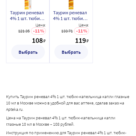
Таурин реневал
Таурин реневал
4% 1 шт. тюбик-
4% 1 шт. тюбик-
капельница
капельница
Цена:
Цена:
капли глазные
капли глазные
11
11
121.35
133.71
10 мл
20 мл
108
119
₽
₽
Выбрать
Выбрать
Купить Таурин реневал 4% 1 шт. тюбик-капельница капли глазные
10 мл в Москве можно в удобной для вас аптеке, сделав заказ на
Apteka.ru.
Цена на Таурин реневал 4% 1 шт. тюбик-капельница капли
глазные 10 мл в Москве – 108 рублей.
Инструкция по применению для Таурин реневал 4% 1 шт. тюбик-