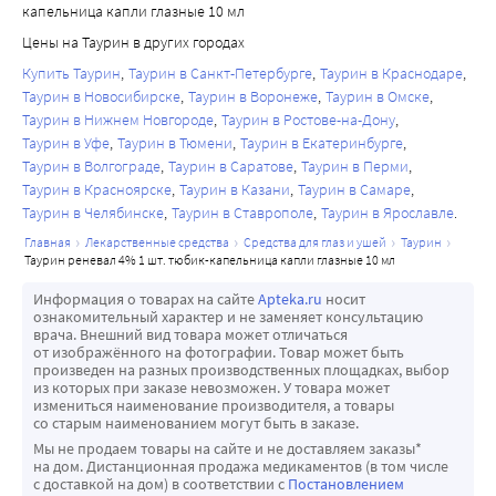
капельница капли глазные 10 мл
Цены на Таурин в других городах
Купить Таурин
Таурин в Санкт-Петербурге
Таурин в Краснодаре
Таурин в Новосибирске
Таурин в Воронеже
Таурин в Омске
Таурин в Нижнем Новгороде
Таурин в Ростове-на-Дону
Таурин в Уфе
Таурин в Тюмени
Таурин в Екатеринбурге
Таурин в Волгограде
Таурин в Саратове
Таурин в Перми
Таурин в Красноярске
Таурин в Казани
Таурин в Самаре
Таурин в Челябинске
Таурин в Ставрополе
Таурин в Ярославле
главная
лекарственные средства
средства для глаз и ушей
таурин
таурин реневал 4% 1 шт. тюбик-капельница капли глазные 10 мл
Информация о товарах на сайте
Apteka.ru
носит
ознакомительный характер и не заменяет консультацию
врача. Внешний вид товара может отличаться
от изображённого на фотографии. Товар может быть
произведен на разных производственных площадках, выбор
из которых при заказе невозможен. У товара может
измениться наименование производителя, а товары
со старым наименованием могут быть в заказе.
Мы не продаем товары на сайте и не доставляем заказы*
на дом. Дистанционная продажа медикаментов (в том числе
с доставкой на дом) в соответствии с
Постановлением