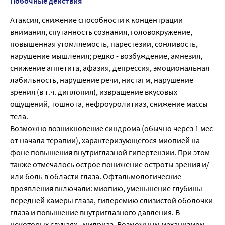
Побочные действия
Атаксия, снижение способности к концентрации
внимания, спутанность сознания, головокружение,
повышенная утомляемость, парестезии, сонливость,
нарушение мышления; редко - возбуждение, амнезия,
снижение аппетита, афазия, депрессия, эмоциональная
лабильность, нарушение речи, нистагм, нарушение
зрения (в т.ч. диплопия), извращение вкусовых
ощущений, тошнота, нефроуролитиаз, снижение массы
тела.
Возможно возникновение синдрома (обычно через 1 мес
от начала терапии), характеризующегося миопией на
фоне повышения внутриглазной гипертензии. При этом
также отмечалось острое понижение остроты зрения и/
или боль в области глаза. Офтальмологические
проявления включали: миопию, уменьшение глубины
передней камеры глаза, гиперемию слизистой оболочки
глаза и повышение внутриглазного давления. В
некоторых случаях - мидриаз. Возможным механизмом