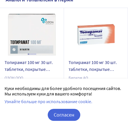
Топирамат 100 мг 30 шт.
Топирамат 100 мг 30 шт.
таблетки, покрытые
таблетки, покрытые
пленочной оболочкой
пленочной оболочкой
ОЗОН ООО
Биоком АО
таблетки, покрытые пленочной оболочкой
таблетки, покрытые пленочной оболочкой
Куки необходимы для более удобного посещения сайтов.
Мы используем куки для вашего комфорта!
Дозировка 100 мг
Дозировка 100 мг
Узнайте больше про использование cookie.
30 шт в уп.
30 шт в уп.
Доставим в аптеку
завтра
Доставим в аптеку
завтра
Согласен
В наличии
В наличии
Корзина
Вход / Регистрация