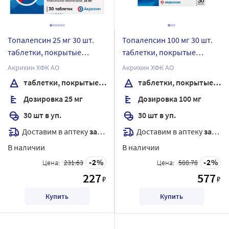
Топалепсин 25 мг 30 шт.
Топалепсин 100 мг 30 шт.
таблетки, покрытые
таблетки, покрытые
пленочной оболочкой
пленочной оболочкой
Акрихин ХФК АО
Акрихин ХФК АО
таблетки, покрытые пленочной оболочкой
таблетки, покрытые пленочной оболочкой
Дозировка 25 мг
Дозировка 100 мг
30 шт в уп.
30 шт в уп.
Доставим в аптеку
завтра
Доставим в аптеку
завтра
В наличии
В наличии
2
2
Цена:
231.63
Цена:
588.78
227
577
₽
₽
Купить
Купить