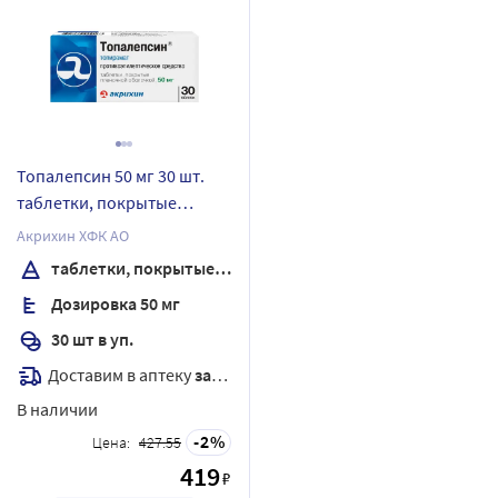
Топалепсин 50 мг 30 шт.
таблетки, покрытые
пленочной оболочкой
Акрихин ХФК АО
таблетки, покрытые пленочной оболочкой
Дозировка 50 мг
30 шт в уп.
Доставим в аптеку
завтра
В наличии
2
Цена:
427.55
419
₽