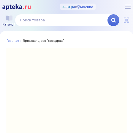
завтра
в
Москве
Каталог
главная
ярославль, ооо *мелздрав*