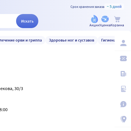
~ 5 дней
Срок хранения заказа
Искать
Акции
Уценка
Корзина
лечение орви и гриппа
Здоровье ног и суставов
Гигиена и уход
бекова, 30/3
8:00