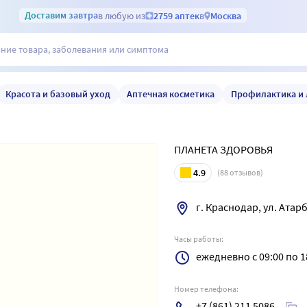
Доставим
завтра
в любую из
2759 аптек
в
Москва
Красота и базовый уход
Аптечная косметика
Профилактика и 
ПЛАНЕТА ЗДОРОВЬЯ
4.9
(
88
отзывов)
г. Краснодар, ул. Атар
Часы работы:
ежедневно с 09:00 по 1
Номер телефона:
+7 (861) 211 5086