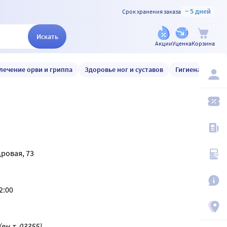
~ 5 дней
Срок хранения заказа
Искать
Акции
Уценка
Корзина
лечение орви и гриппа
Здоровье ног и суставов
Гигиена и уход
дровая, 73
2:00
(вн.т. 03355)