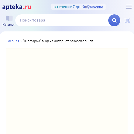
в течение 7 дней
в
Москве
Каталог
главная
"юг фарма" выдача интернет-заказов с пн-пт