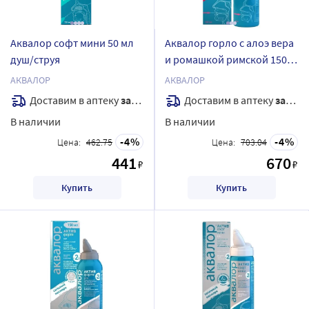
Аквалор софт мини 50 мл
Аквалор горло с алоэ вера
душ/струя
и ромашкой римской 150
мл
АКВАЛОР
АКВАЛОР
Доставим в аптеку
завтра
Доставим в аптеку
завтра
В наличии
В наличии
4
4
Цена:
462.75
Цена:
703.04
441
670
₽
₽
Купить
Купить