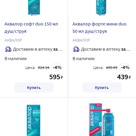
Аквалор софт duo 150 мл
Аквалор форте мини duo
душ/струя
50 мл душ/струя
АКВАЛОР
АКВАЛОР
Доставим в аптеку
завтра
Доставим в аптеку
завтра
В наличии
В наличии
4
4
Цена:
624.34
Цена:
460.65
595
439
₽
₽
Купить
Купить