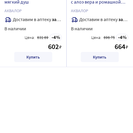
мягкий душ
с алоэ вера и ромашкой
римской 150 мл душ/струя
АКВАЛОР
АКВАЛОР
Доставим в аптеку
завтра
Доставим в аптеку
завтра
В наличии
В наличии
4
4
Цена:
631.69
Цена:
696.75
602
664
₽
₽
Купить
Купить