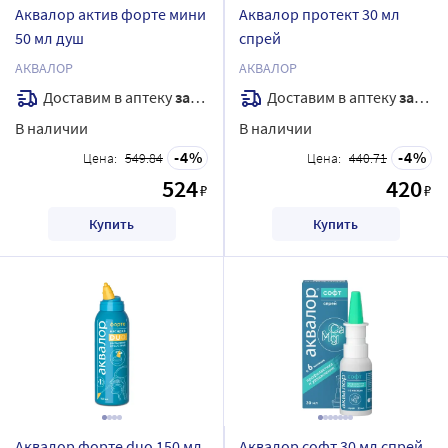
Аквалор актив форте мини
Аквалор протект 30 мл
50 мл душ
спрей
АКВАЛОР
АКВАЛОР
Доставим в аптеку
завтра
Доставим в аптеку
завтра
В наличии
В наличии
4
4
Цена:
549.84
Цена:
440.71
524
420
₽
₽
Купить
Купить
Аквалор форте duo 150 мл
Аквалор софт 30 мл спрей