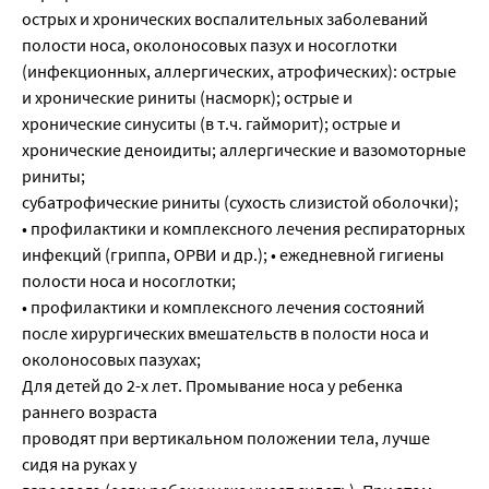
острых и хронических воспалительных заболеваний
полости носа, околоносовых пазух и носоглотки
(инфекционных, аллергических, атрофических): острые
и хронические риниты (насморк); острые и
хронические синуситы (в т.ч. гайморит); острые и
хронические деноидиты; аллергические и вазомоторные
риниты;
субатрофические риниты (сухость слизистой оболочки);
• профилактики и комплексного лечения респираторных
инфекций (гриппа, ОРВИ и др.); • ежедневной гигиены
полости носа и носоглотки;
• профилактики и комплексного лечения состояний
после хирургических вмешательств в полости носа и
околоносовых пазухах;
Для детей до 2-х лет. Промывание носа у ребенка
раннего возраста
проводят при вертикальном положении тела, лучше
сидя на руках у