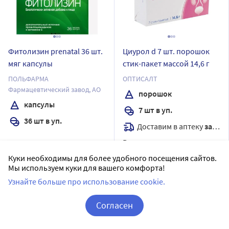
Фитолизин prenatal 36 шт.
Циурол d 7 шт. порошок
мяг капсулы
стик-пакет массой 14,6 г
ПОЛЬФАРМА
ОПТИСАЛТ
Фармацевтический завод, АО
порошок
капсулы
7 шт в уп.
36 шт в уп.
Доставим в аптеку
завтра
В наличии
Последняя цена:
Цена:
607
Куки необходимы для более удобного посещения сайтов.
.00
₽
1 079
Мы используем куки для вашего комфорта!
₽
Узнайте больше про использование cookie.
Сообщить о поступлении
Купить
Согласен
Корзина
Вход / Регистрация