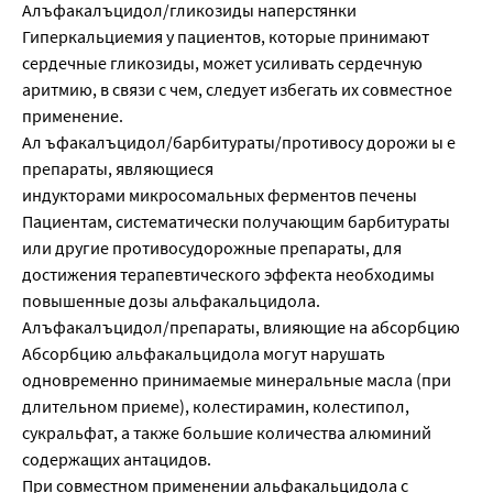
Алъфакалъцидол/гликозиды наперстянки
Гиперкальциемия у пациентов, которые принимают
сердечные гликозиды, может усиливать сердечную
аритмию, в связи с чем, следует избегать их совместное
применение.
Ал ъфакалъцидол/барбитураты/противосу дорожи ы е
препараты, являющиеся
индукторами микросомальных ферментов печены
Пациентам, систематически получающим барбитураты
или другие противосудорожные препараты, для
достижения терапевтического эффекта необходимы
повышенные дозы альфакальцидола.
Алъфакалъцидол/препараты, влияющие на абсорбцию
Абсорбцию альфакальцидола могут нарушать
одновременно принимаемые минеральные масла (при
длительном приеме), колестирамин, колестипол,
сукральфат, а также большие количества алюминий
содержащих антацидов.
При совместном применении альфакальцидола с