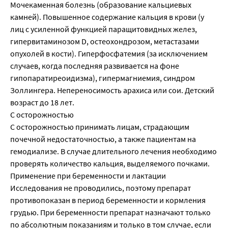
Мочекаменная болезнь (образование кальциевых
камней). Повышенное содержание кальция в крови (у
лиц с усиленной функцией паращитовидных желез,
гипервитаминозом D, остеохондрозом, метастазами
опухолей в кости). Гиперфосфатемия (за исключением
случаев, когда последняя развивается на фоне
гипопаратиреоидизма), гипермагниемия, синдром
Золлингера. Непереносимость арахиса или сои. Детский
возраст до 18 лет.
С осторожностью
С осторожностью принимать лицам, страдающим
почечной недостаточностью, а также пациентам на
гемодиализе. В случае длительного лечения необходимо
проверять количество кальция, выделяемого почками.
Применение при беременности и лактации
Исследования не проводились, поэтому препарат
противопоказан в период беременности и кормления
грудью. При беременности препарат назначают только
по абсолютным показаниям и только в том случае, если