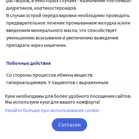
растворов, в некоторых случаях - назначение «петлевых»
диуретиков, кортикостероидов.
В случаи острой передозировки необходимо проводить
предварительное лечение промыванием желудка и/или
введением минерального масла, что способствует
уменьшению всасывания и увеличению выведения
препарата через кишечник.
Побочные действия
Со стороны процессов обмена веществ:
гиперкальциемия. У пациентов с выраженным
нарушением функции почек возможно развитие
Куки необходимы для более удобного посещения сайтов.
гиперфосфатемии.
Мы используем куки для вашего комфорта!
Со стороны пищеварительной системы: запор, диарея.
Узнайте больше про использование cookie.
Мочевыделительная система: нефрокальциноз.
Аллергические реакции: зуд, сыпь, крапивница.
Согласен
Корзина
Вход / Регистрация
Список литературы: