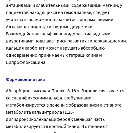
антацидами и слабительными, содержащими магний, у
пациентов находящихся на гемодиализе, следует
учитывать возможность развития гипермагниемии.
Алъфакалъцидол/ тиазидные диуретики
Взаимодействие альфакальцидола с тиазидными
диуретиками повышает риск развития гиперкальциемии.
Кальция карбонат может нарушать абсорбцию
одновременно принимаемых тетрациклина и
ципрофлоксацина.
Фармакокинетика
Абсорбция - высокая. Топах - 8-18 ч. В крови связывается
со специфическими альфа-глобулинами.
Метаболизируется в печени с образованием активного
метаболита кальцитриола (1,25-
дигидроксиколекальциферол); меньшая часть
метаболизируется в костной ткани. В отличие от