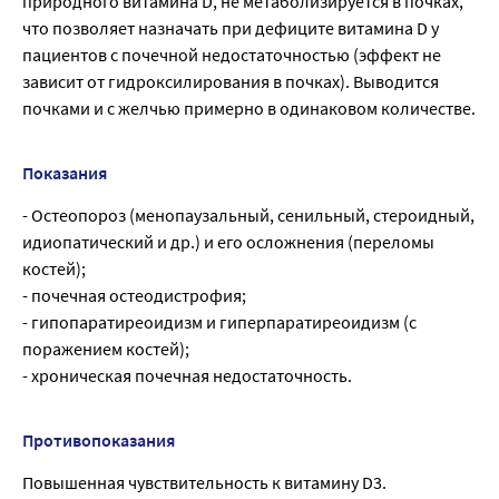
природного витамина D, не метаболизируется в почках,
что позволяет назначать при дефиците витамина D у
пациентов с почечной недостаточностью (эффект не
зависит от гидроксилирования в почках). Выводится
почками и с желчью примерно в одинаковом количестве.
Показания
- Остеопороз (менопаузальный, сенильный, стероидный,
идиопатический и др.) и его осложнения (переломы
костей);
- почечная остеодистрофия;
- гипопаратиреоидизм и гиперпаратиреоидизм (с
поражением костей);
- хроническая почечная недостаточность.
Противопоказания
Повышенная чувствительность к витамину D3.