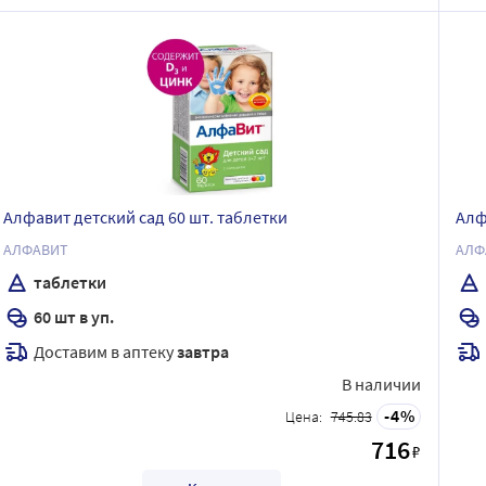
Алфавит детский сад 60 шт. таблетки
Алф
АЛФАВИТ
АЛФ
таблетки
60 шт в уп.
Доставим в аптеку
завтра
В наличии
4
Цена:
745.83
716
₽