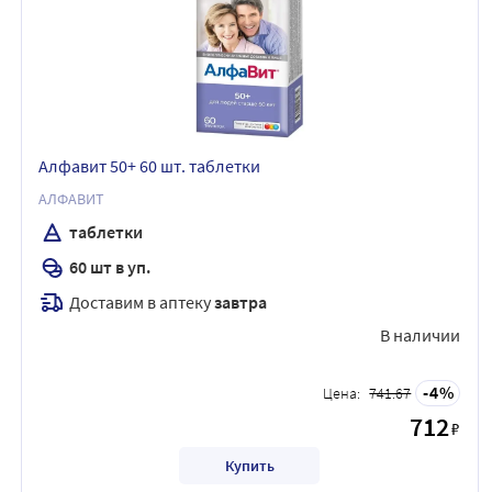
Алфавит 50+ 60 шт. таблетки
АЛФАВИТ
таблетки
60 шт в уп.
Доставим в аптеку
завтра
В наличии
4
Цена:
741.67
712
₽
Купить