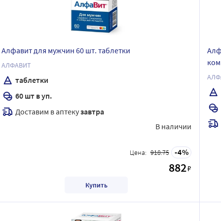
Алфавит для мужчин 60 шт. таблетки
Алф
ком
АЛФАВИТ
АЛФ
таблетки
60 шт в уп.
Доставим в аптеку
завтра
В наличии
4
Цена:
918.75
882
₽
Купить