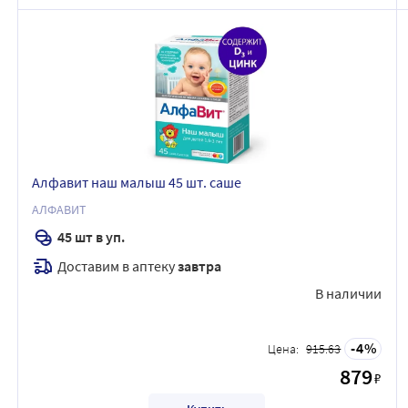
Алфавит наш малыш 45 шт. саше
АЛФАВИТ
45 шт в уп.
Доставим в аптеку
завтра
В наличии
4
Цена:
915.63
879
₽