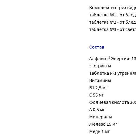
Комплекс из трёх видо
таблетка №1 - от бле
таблетка №2 - от бле
таблетка №3 - от свет
Состав
Алфавит® Энергия- 13
экстракты
Таблетка №1 утренняя
Витамины
B1 2,5 мг
C 55 мг
Фолиевая кислота 30
A 0,5 мг
Минералы
Железо 15 мг
Медь 1 мг