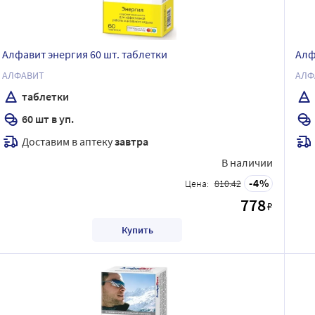
Алфавит энергия 60 шт. таблетки
Алф
АЛФАВИТ
АЛФ
таблетки
60 шт в уп.
Доставим в аптеку
завтра
В наличии
4
Цена:
810.42
778
₽
Купить