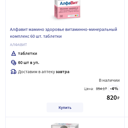
Алфавит мамино здоровье витаминно-минеральный
комплекс 60 шт. таблетки
АЛФАВИТ
таблетки
60 шт в уп.
Доставим в аптеку
завтра
В наличии
4
Цена:
854.17
820
₽
Купить