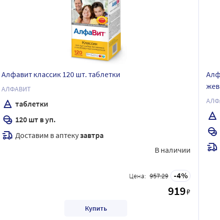
Алфавит классик 120 шт. таблетки
Алф
жев
АЛФАВИТ
АЛФ
таблетки
120 шт в уп.
Доставим в аптеку
завтра
В наличии
4
Цена:
957.29
919
₽
Купить