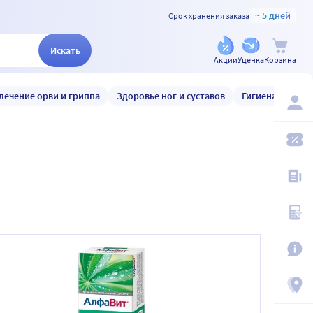
~ 5 дней
Срок хранения заказа
Искать
Акции
Уценка
Корзина
лечение орви и гриппа
Здоровье ног и суставов
Гигиена и уход