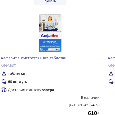
Купить
Алфавит антистресс 60 шт. таблетки
Алф
АЛФАВИТ
АЛФ
таблетки
60 шт в уп.
Доставим в аптеку
завтра
В наличии
4
Цена:
635.42
610
₽