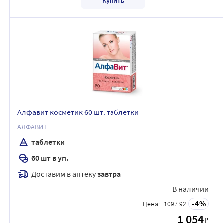
Купить
Алфавит косметик 60 шт. таблетки
АЛФАВИТ
таблетки
60 шт в уп.
Доставим в аптеку
завтра
В наличии
4
Цена:
1097.92
1 054
₽